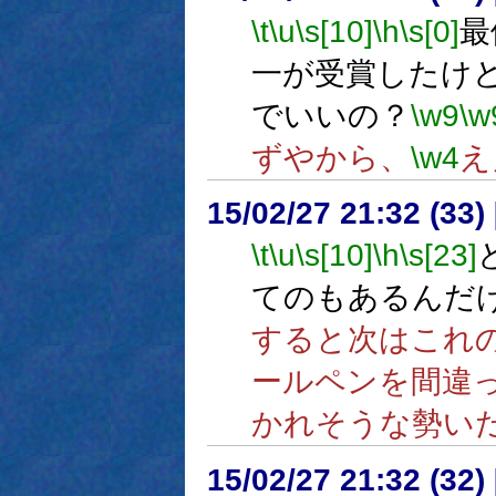
\t
\u
\s[10]
\h
\s[0]
最
一が受賞したけ
でいいの？
\w9
\w
ずやから、
\w4
え
15/02/27 21:32 (
\t
\u
\s[10]
\h
\s[23]
てのもあるんだ
すると次はこれ
ールペンを間違
かれそうな勢い
15/02/27 21:32 (