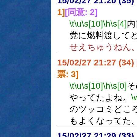
15/02/27 21:20 (
1]
[同意: 2]
\t
\u
\s[10]
\h
\s[4]
内
党に燃料渡して
せえちゅうねん
15/02/27 21:27 (
票: 3]
\t
\u
\s[10]
\h
\s[0]
そ
やってたよね。
\
のツッコミどこ
もよくなってた
15/02/27 21:29 (