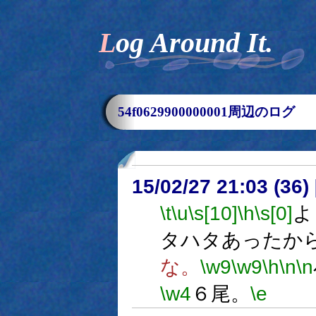
Log Around It.
54f0629900000001周辺のログ
15/02/27 21:03 (
\t
\u
\s[10]
\h
\s[0]
よ
タハタあったか
な。
\w9
\w9
\h
\n
\n
\w4
６尾。
\e