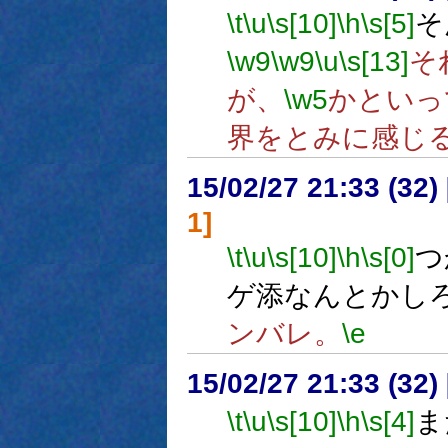
\t
\u
\s[10]
\h
\s[5]
そ
\w9
\w9
\u
\s[13]
そ
が、
\w5
かといっ
界をとみに感じ
15/02/27 21:33 (
1]
\t
\u
\s[10]
\h
\s[0]
つ
ゲ添なんとかし
ンバレ。
\e
15/02/27 21:33 (
\t
\u
\s[10]
\h
\s[4]
ま