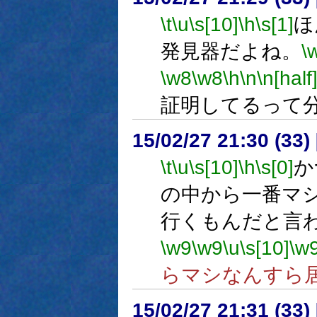
\t
\u
\s[10]
\h
\s[1]
ほ
発見器だよね。
\
\w8
\w8
\h
\n
\n[half
証明してるって
15/02/27 21:30 (
\t
\u
\s[10]
\h
\s[0]
か
の中から一番マ
行くもんだと言
\w9
\w9
\u
\s[10]
\w
らマシなんすら
15/02/27 21:31 (