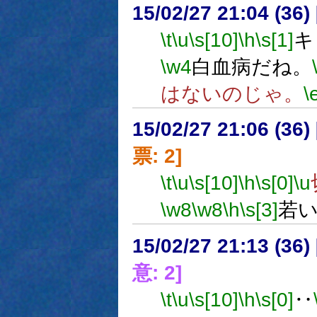
15/02/27 21:04 (
\t
\u
\s[10]
\h
\s[1]
キ
\w4
白血病だね。
はないのじゃ。
\
15/02/27 21:06 (
票: 2]
\t
\u
\s[10]
\h
\s[0]
\u
\w8
\w8
\h
\s[3]
若
15/02/27 21:13 (
意: 2]
\t
\u
\s[10]
\h
\s[0]
‥