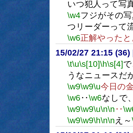
いつ犯人って写
\w4
フジがその写
つリーダーって
\w6
正解やったと
15/02/27 21:15 (
\t
\u
\s[10]
\h
\s[4]
で
うなニュースだ
\w9
\w9
\u
今日の
\w6
‥
\w6
なしで
\w9
\w9
\u
\n
\n
‥
\w
\w9
\w9
\h
\n
\n
え～