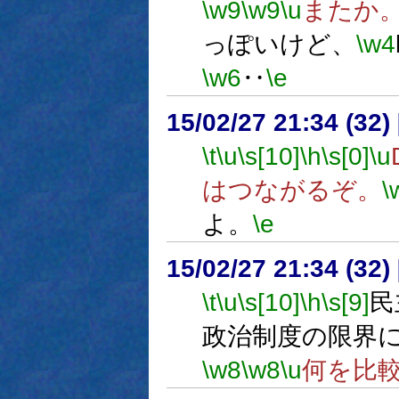
\w9
\w9
\u
またか
っぽいけど、
\w4
\w6
‥
\e
15/02/27 21:34 (
\t
\u
\s[10]
\h
\s[0]
\u
はつながるぞ。
\
よ。
\e
15/02/27 21:34 (
\t
\u
\s[10]
\h
\s[9]
民
政治制度の限界
\w8
\w8
\u
何を比