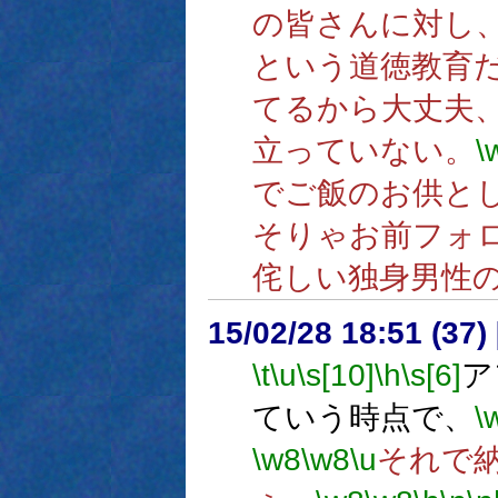
の皆さんに対し
という道徳教育
てるから大丈夫
立っていない。
\
でご飯のお供と
そりゃお前フォ
侘しい独身男性
15/02/28 18:51 (
\t
\u
\s[10]
\h
\s[6]
ア
ていう時点で、
\
\w8
\w8
\u
それで