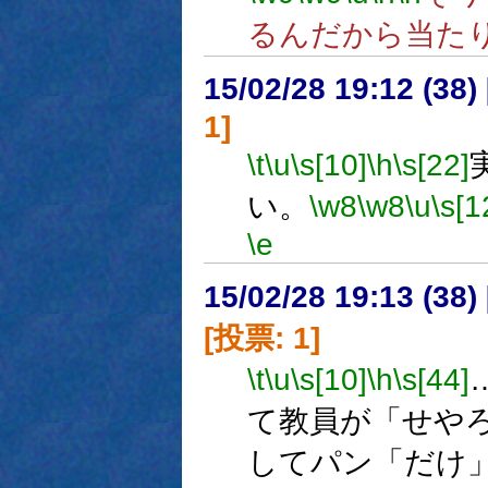
るんだから当た
15/02/28 19:12 (
1]
\t
\u
\s[10]
\h
\s[22]
い。
\w8
\w8
\u
\s[1
\e
15/02/28 19:13 (
[投票: 1]
\t
\u
\s[10]
\h
\s[44]
て教員が「せや
してパン「だけ