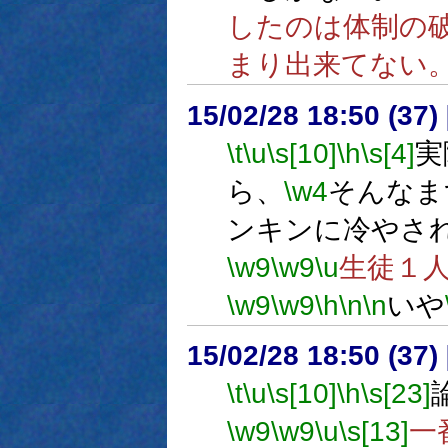
したのは体制の
まり出来てない
15/02/28 18:50 (
\t
\u
\s[10]
\h
\s[4]
実
ら、
\w4
そんなま
ンキンに冷やさ
\w9
\w9
\u
生徒１
\w9
\w9
\h
\n
\n
いや
15/02/28 18:50 (
\t
\u
\s[10]
\h
\s[23]
\w9
\w9
\u
\s[13]
一