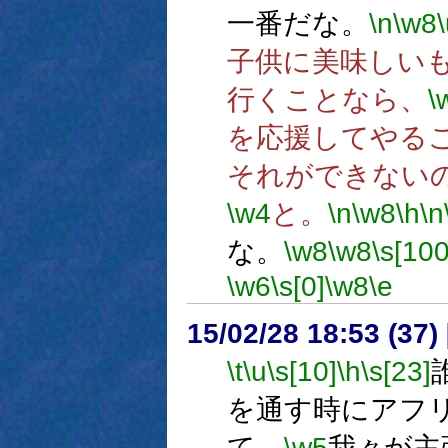
一番だな。
\n
\w8
子供に美味しい
行くことなら、
\
を応援してやる
それができない
\w4
と。
\n
\w8
\h
\n
な。
\w8
\w8
\s[100
\w6
\s[0]
\w8
\e
15/02/28 18:53 (
\t
\u
\s[10]
\h
\s[23]
を通す時にアフ
て、
\w5
我々が主