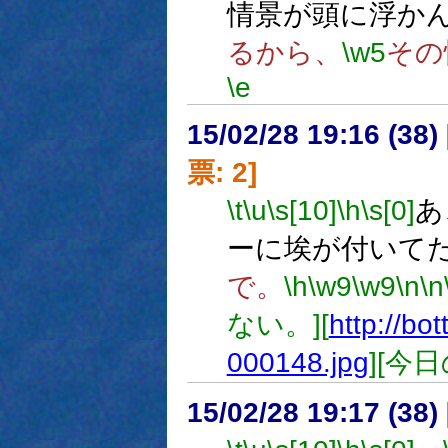
情景が頭に浮か
るから、
\w5
その
\e
15/02/28 19:16 (
票: 2]
\t
\u
\s[10]
\h
\s[0]
あ
ーに埃が付いて
で。
\h
\w9
\w9
\n
\n
ない。][
http://bot
000148.jpg
][今日
15/02/28 19:17 (