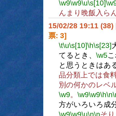
\w9
\w9
\u
\s[10]
\w
んまり晩飯入ら
15/02/28 19:11 (
票: 3]
\t
\u
\s[10]
\h
\s[23]
てるとき、
\w5
こ
と思うときはあ
品分類上では食
別の何かのレベ
\w9
。
\w9
\w9
\h
\n
\
方がいろいろ成
\w9
\w9
\u
\n
\n
そり