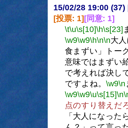
15/02/28 19:00 (
[投票: 1]
[同意: 1]
\t
\u
\s[10]
\h
\s[23]
\w9
\w9
\h
\n
\n
大人
食まずい」トー
意味ではまずい
で考えれば決し
ですよね。
\w9
\n
\w9
\w9
\u
\s[15]
\n
\
点のすり替えだ
「大人になった
ん？」って言っ