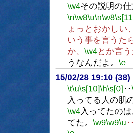
\w4
その説明の仕
\n
\w8
\u
\n
\w8
\s[11
ょっとおかしい
いう事を言うた
か、
\w4
とか言う
うなんだよ。
\e
15/02/28 19:10 (
\t
\u
\s[10]
\h
\s[0]
‥
入ってる人の肌
\w4
入ってたのは
てた。
\w9
\w9
\u
\e