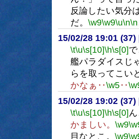
反論したい気分
だ。
\w9
\w9
\u
\n
\n
15/02/28 19:01 (
\t
\u
\s[10]
\h
\s[0]
で
艦パラダイスじ
らを取ってこい
かなぁ‥
\w5
‥
\w
15/02/28 19:02 (
\t
\u
\s[10]
\h
\s[0]
ん
かましい。
\w9
\w
目なとこ。
\w9
\w