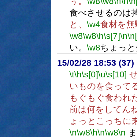
ぅ。
\w8
\w8
\h
\n
\n
食べさせるのは
と、
\w4
食材を無
\w8
\w8
\h
\s[7]
\n
\n
い。
\w8
ちょっと
15/02/28 18:53 (
\t
\h
\s[0]
\u
\s[10]
せ
いものを食って
もぐもぐ食われ
前は何をしてん
ょっとこっちに
\n
\w8
\h
\n
\w8
\n
ま