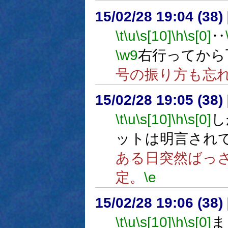
15/02/28 19:04 (
\t
\u
\s[10]
\h
\s[0]
‥
\w9
右行ってから
号の振り方も忘
15/02/28 19:05 (
\t
\u
\s[10]
\h
\s[0]
し
ットは明言され
ある日突然ばっ
定。
\e
15/02/28 19:06 (
\t
\u
\s[10]
\h
\s[0]
ま