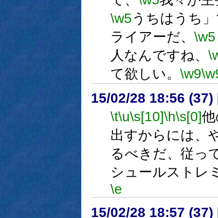
\w5
うちはうち」
ライアーだ、
\w5
人なんですね、
\
て欲しい。
\w9
\w
15/02/28 18:56 (
\t
\u
\s[10]
\h
\s[0]
他
出すからには、
るべきだ、従っ
シュールストレ
\e
15/02/28 18:57 (