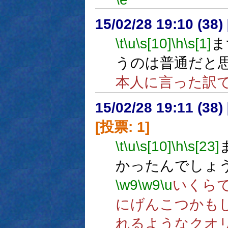
15/02/28 19:10 (
\t
\u
\s[10]
\h
\s[1]
ま
うのは普通だと
本人に言った訳
15/02/28 19:11 (
[投票: 1]
\t
\u
\s[10]
\h
\s[23]
かったんでしょ
\w9
\w9
\u
いくら
にげんこつかも
れるようなクオ