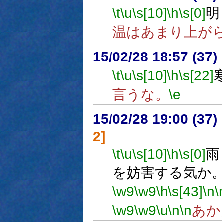
\t
\u
\s[10]
\h
\s[0]
明
温はあまり上が
15/02/28 18:57 (
\t
\u
\s[10]
\h
\s[22]
言うな。
\e
15/02/28 19:00 (
2]
\t
\u
\s[10]
\h
\s[0]
雨
を妨害する気か
\w9
\w9
\h
\s[43]
\n
\
\w9
\w9
\u
\n
\n
あか