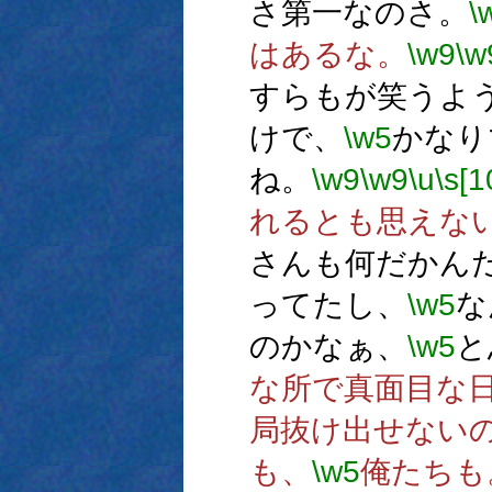
さ第一なのさ。
\
はあるな。
\w9
\w
すらもが笑うよ
けで、
\w5
かなり
ね。
\w9
\w9
\u
\s[1
れるとも思えな
さんも何だかん
ってたし、
\w5
な
のかなぁ、
\w5
と
な所で真面目な
局抜け出せない
も、
\w5
俺たちも