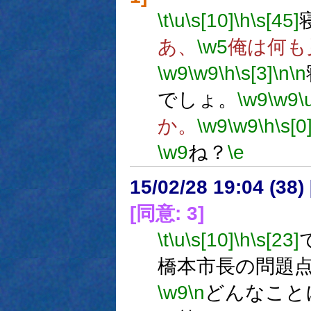
\t
\u
\s[10]
\h
\s[45]
あ、
\w5
俺は何も
\w9
\w9
\h
\s[3]
\n
\n
でしょ。
\w9
\w9
\
か。
\w9
\w9
\h
\s[0
\w9
ね？
\e
15/02/28 19:04 (
[同意: 3]
\t
\u
\s[10]
\h
\s[23]
橋本市長の問題
\w9
\n
どんなこと