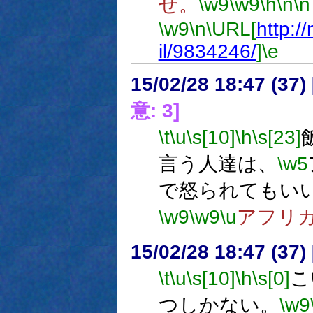
せ。
\w9
\w9
\h
\n
\n
\w9
\n
\URL[
http:/
il/9834246/
]
\e
15/02/28 18:47 (
意: 3]
\t
\u
\s[10]
\h
\s[23]
言う人達は、
\w5
で怒られてもい
\w9
\w9
\u
アフリ
15/02/28 18:47 (
\t
\u
\s[10]
\h
\s[0]
こ
つしかない。
\w9