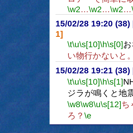
\w2
…
\w2
…
\w2
…
15/02/28 19:20 (
1]
\t
\u
\s[10]
\h
\s[0]
お
い物行かないと
15/02/28 19:21 (
\t
\u
\s[10]
\h
\s[1]
N
ジラが鳴くと地
\w8
\w8
\u
\s[12]
ち
ろ？
\e