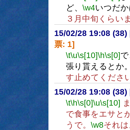
ど、
\w4
いつだか
３月中旬くらい
15/02/28 19:08 (
票: 1]
\t
\u
\s[10]
\h
\s[0]
で
張り貰えるとか
す止めてくださ
15/02/28 19:08 (
\t
\h
\s[0]
\u
\s[10]
ま
で食事をエサと
うで。
\w8
それは