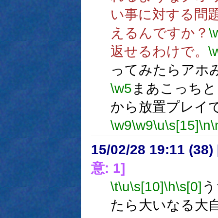
い事に対する問
えるんですか？
\
返せるわけで。
\
ってみたらアホ
\w5
まあこっちと
から放置プレイ
\w9
\w9
\u
\s[15]
\n
\
15/02/28 19:11 (
意: 1]
\t
\u
\s[10]
\h
\s[0]
う
たら大いなる大