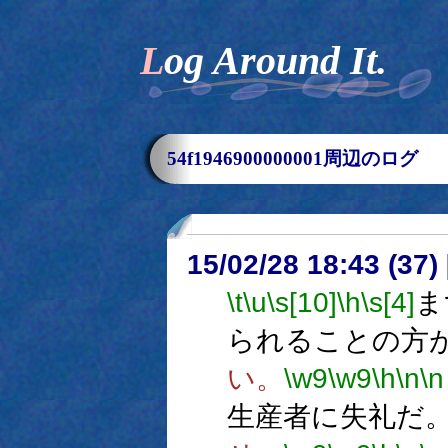
Log Around It.
54f1946900000001周辺のログ
15/02/28 18:43 (
\t
\u
\s[10]
\h
\s[4]
ま
られることの方
い。
\w9
\w9
\h
\n
\n
生産者に失礼だ