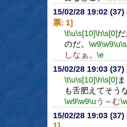
15/02/28 19:02 (
票: 1]
\t
\u
\s[10]
\h
\s[0]
だ
のだ。
\w9
\w9
\u
\s
しなぁ。
\e
15/02/28 19:03 (
\t
\u
\s[10]
\h
\s[0]
ま
も舌肥えてそう
\w9
\w9
\u
う～む
\
15/02/28 19:03 (
1]