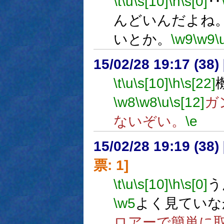
\t
\u
\s[10]
\h
\s[0]
‥
んどいんだよね
いとか。
\w9
\w9
\
15/02/28 19:17 (
\t
\u
\s[10]
\h
\s[22]
\w8
\w8
\u
\s[12]
ガ
ないぞい。
\e
15/02/28 19:19 (
票: 1]
\t
\u
\s[10]
\h
\s[0]
う
\w5
よく見ていな
ロアーで簡単に