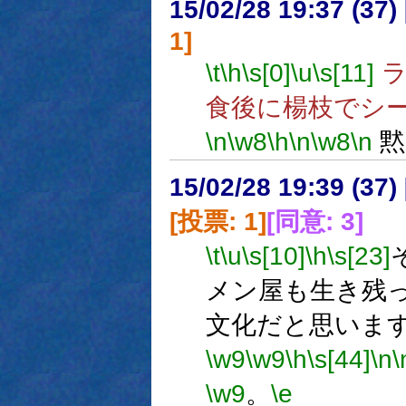
15/02/28 19:37 (
1]
\t
\h
\s[0]
\u
\s[11]
ラ
食後に楊枝でシ
\n
\w8
\h
\n
\w8
\n
黙
15/02/28 19:39 (
[投票: 1]
[同意: 3]
\t
\u
\s[10]
\h
\s[23]
メン屋も生き残
文化だと思いま
\w9
\w9
\h
\s[44]
\n
\
\w9
。
\e