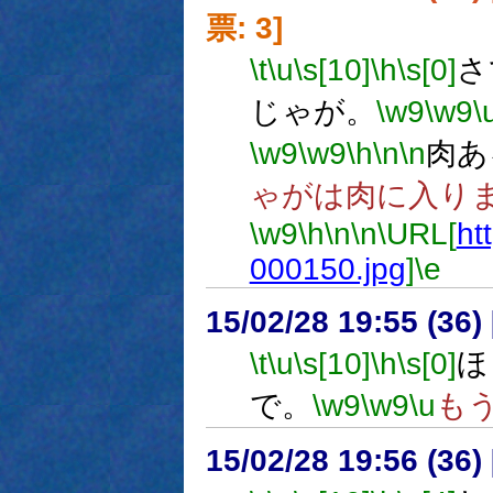
票: 3]
\t
\u
\s[10]
\h
\s[0]
さ
じゃが。
\w9
\w9
\
\w9
\w9
\h
\n
\n
肉あ
ゃがは肉に入り
\w9
\h
\n
\n
\URL[
ht
000150.jpg
]
\e
15/02/28 19:55 (
\t
\u
\s[10]
\h
\s[0]
ほ
で。
\w9
\w9
\u
も
15/02/28 19:56 (