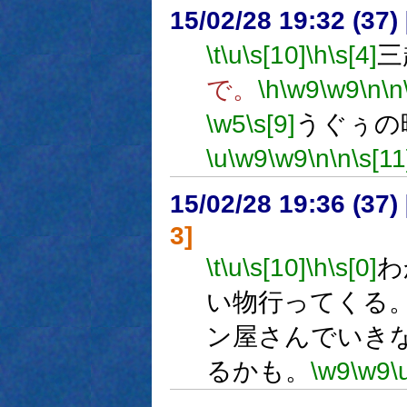
15/02/28 19:32 (
\t
\u
\s[10]
\h
\s[4]
三
で。
\h
\w9
\w9
\n
\n
\w5
\s[9]
うぐぅの
\u
\w9
\w9
\n
\n
\s[11
15/02/28 19:36 (
3]
\t
\u
\s[10]
\h
\s[0]
わ
い物行ってくる
ン屋さんでいき
るかも。
\w9
\w9
\