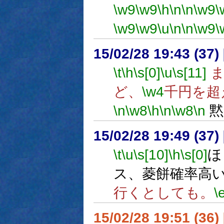
\w9
\w9
\h
\n
\n
\w9
\
\w9
\w9
\u
\n
\n
\w9
\
15/02/28 19:43 (
\t
\h
\s[0]
\u
\s[11]
ま
ど、
\w4
千円を超
\n
\w8
\h
\n
\w8
\n
黙
15/02/28 19:49 (
\t
\u
\s[10]
\h
\s[0]
ほ
ス、菱餅確率高
行くとしても。
\
15/02/28 19:51 (