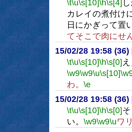
\t
\u
\s[10]
\h
\s[4]
し
カレイの煮付け
日にかぎって置
てそこで肉にせ
15/02/28 19:58 (
\t
\u
\s[10]
\h
\s[0]
え
\w9
\w9
\u
\s[10]
\w
わ。
\e
15/02/28 19:58 (
\t
\u
\s[10]
\h
\s[0]
そ
い。
\w9
\w9
\u
ワ