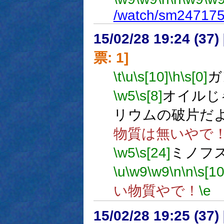
/watch/sm24717
15/02/28 19:24 (
票: 1]
\t
\u
\s[10]
\h
\s[0]
ガ
\w5
\s[8]
オイルじ
リウムの破片だ
物質は無いやで
\w5
\s[24]
ミノフ
\u
\w9
\w9
\n
\n
\s[10
い物質やで！
\e
15/02/28 19:25 (