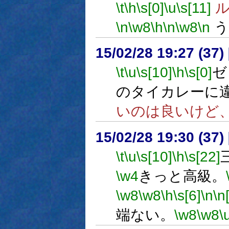
\t
\h
\s[0]
\u
\s[11]
ル
\n
\w8
\h
\n
\w8
\n
う
15/02/28 19:27 (
\t
\u
\s[10]
\h
\s[0]
ゼ
のタイカレーに
いのは良いけど
15/02/28 19:30 (
\t
\u
\s[10]
\h
\s[22]
\w4
きっと高級。
\w8
\w8
\h
\s[6]
\n
\n
端ない。
\w8
\w8
\