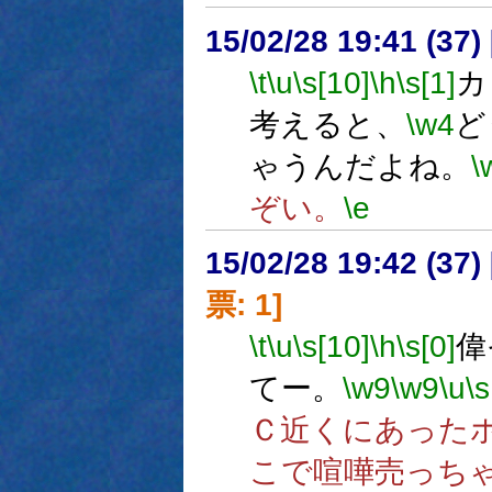
15/02/28 19:41 (
\t
\u
\s[10]
\h
\s[1]
カ
考えると、
\w4
ど
ゃうんだよね。
\
ぞい。
\e
15/02/28 19:42 (
票: 1]
\t
\u
\s[10]
\h
\s[0]
偉
てー。
\w9
\w9
\u
\s
Ｃ近くにあった
こで喧嘩売っち