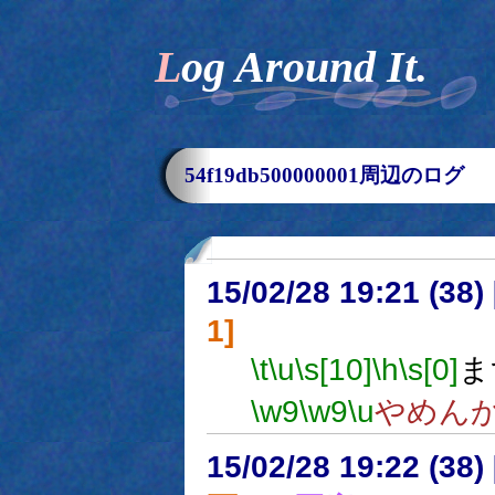
Log Around It.
54f19db500000001周辺のログ
15/02/28 19:21 (
1]
\t
\u
\s[10]
\h
\s[0]
ま
\w9
\w9
\u
やめん
15/02/28 19:22 (