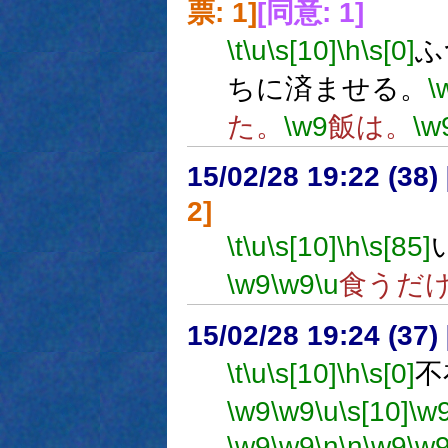
票: 1]
[同意: 1]
\t
\u
\s[10]
\h
\s[0]
ふ
ちに済ませる。
\
た。
\w9
飯は。
\w
15/02/28 19:22 (
2]
\t
\u
\s[10]
\h
\s[85]
\w9
\w9
\u
食うだ
15/02/28 19:24 (
\t
\u
\s[10]
\h
\s[0]
不
\w9
\w9
\u
\s[10]
\w
\w9
\w9
\n
\n
\w9
\w