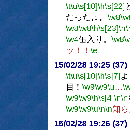
\t
\u
\s[10]
\h
\s[22]
だったよ。
\w8
\w
\w8
\w8
\h
\s[23]
\n
\
\w4
缶入り。
\w8
\
ッ！！
\e
15/02/28 19:25 (
\t
\u
\s[10]
\h
\s[7]
よ
目！
\w9
\w9
\u
…
\
\w9
\w9
\h
\s[4]
\n
\n
\w9
\w9
\u
\n
\n
知ら
15/02/28 19:26 (