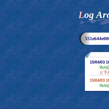
Log Ar
551e644e
15/04/03 
\t
\u
\s
と下
15/04/03 
\t
\u
\s