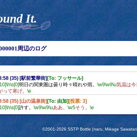
ound It.
00000001周辺のログ
18:58 (35) [駅前繁華街]
[To: フッサール]
[10]
\h
\s[0]
明日の関東圏は曇り時々晴れや雨。
\w9
\w9
\u
気温は今
がって寒げ。
\e
18:58 (35) [山の温泉街]
[To: 由加]
[投票: 3]
[10]
\h
\s[0]
許す。
\w9
\w9
\u
ああ、
\w5
そう。
\e
©2001-2026 SSTP Bottle (naru, Mikage Sawatari) 