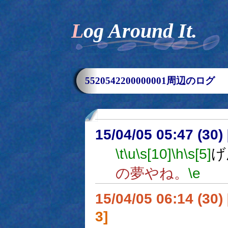
Log Around It.
5520542200000001周辺のログ
15/04/05 05:47 (
\t
\u
\s[10]
\h
\s[5]
げ
の夢やね。
\e
15/04/05 06:14 (
3]