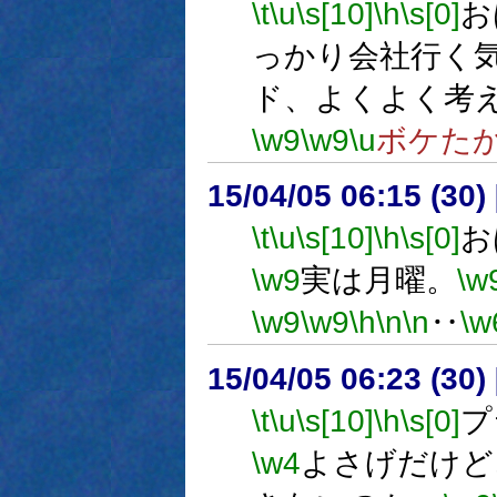
\t
\u
\s[10]
\h
\s[0]
お
っかり会社行く
ド、よくよく考
\w9
\w9
\u
ボケた
15/04/05 06:15 (
\t
\u
\s[10]
\h
\s[0]
お
\w9
実は月曜。
\w
\w9
\w9
\h
\n
\n
‥
\w
15/04/05 06:23 (
\t
\u
\s[10]
\h
\s[0]
プ
\w4
よさげだけど