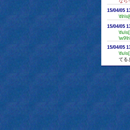
なら
15/04/05 
\t
\h
\s[
15/04/05 
\t
\u
\s
\w9
\h
15/04/05 
\t
\u
\s
てる