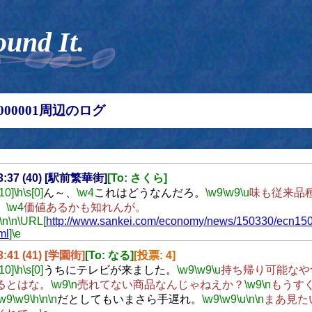
ound It.
00000001周辺のログ
13:37 (40) [駅前繁華街]
[To: さくら]
[10]
\h
\s[0]
ん～、
\w4
これはどうなんだろ。
\w9
\w9
\u
味も従来品
、
\w4
価値あるかも知れんが。
\n
\n
\URL[
http://www.sankei.com/economy/news/150330/ecn15
ml
]
\e
13:41 (41) [学園街]
[To: なる]
[投票: 4]
[10]
\h
\s[0]
うちにテレビが来ました。
\w9
\w9
\u
持ち帰り可能なや
るとはな。
\w9
\n
売れてない商品なんじゃねえか？
\w9
\n
もうす
\w9
\w9
\h
\n
\n
だとしてもいまさら手遅れ。
\w9
\w9
\u
\n
\n
まあ見た