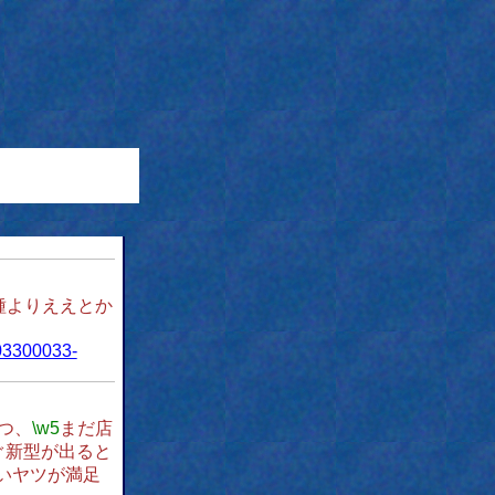
種よりええとか
03300033-
つ、
\w5
まだ店
ぐ新型が出ると
いヤツが満足