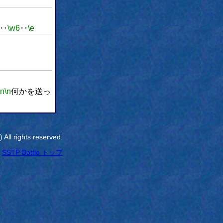
‥
\w6
‥
\e
\n
\n
何かを送っ
All rights reserved.
SSTP Bottle トップ