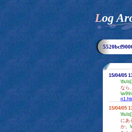
Log Ar
5520bcf9
15/04/05 
\t
\u
\s
なら
\w9
\h
n1.ht
15/04/05 
\t
\u
\s
にあ
か。