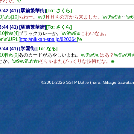
それで。
\e
13:42 (41) [駅前繁華街]
[To: さくら]
0]
\u
\s[10]
ちわー。
\w9
ＮＨＫの方から来ました。
\w9
\w9
\h
‥
\w6
13:44 (41) [駅前繁華街]
[To: さくら]
[10]
\h
\s[4]
ブラックカレーか。
\w9
\w9
\u
こわいなぁ。
\n
\n
\URL[
http://nikkan-spa.jp/820364
]
\e
13:44 (41) [学園街]
[To: なる]
[10]
\h
\s[0]
あのカードがあやしいよね。
\w9
\w9
\u
はあ？
\w9
\w9
\h
とか。
\w9
\w9
\u
\n
\n
そりゃまたびっくりな技術だな。
\e
©2001-2026 SSTP Bottle (naru, Mikage Sawatari) 