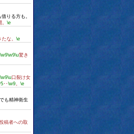
も借りる方も。
開。
\e
きたな。
\e
\w9
\w9
\u
驚き
\w9
\u
口裂け女
w5
‥
\w9
。
\e
でも精神衛生
投稿者への取