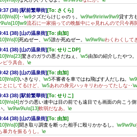
19:37 (38) [駅前繁華街]
[To: さくら]
[10]
\h
\s[0]
‥
\w9
クズだらけじゃのぅ。
\w9
\w9
\n
\n
\w9
\w9
貸す方
w9
\u
\s[10]
\w9
流石に一家揃っての晩飯中にゃ見れんので只今再
19:41 (38) [山の温泉街]
[To: 由加]
[10]
\h
\s[0]
死ぬぜー、
\w5
誰か死ぬぜー。
\w9
\w9
\u
わくわくして
19:41 (38) [山の温泉街]
[To: せりこDP]
[10]
\h
\s[23]
驚きのガラの悪さだねぇ、
\w5
由加の紹介したやつ。
ンピラ具合。
\e
19:42 (38) [山の温泉街]
[To: 由加]
[10]
\h
\s[0]
いきなり、
\w5
不審者を車ではね飛ばす人だしね。
\w9
ことにしてるけど、
\w5
あれの身元ハッキリわかってたしな‥
\
19:43 (38) [駅前繁華街]
[To: せりこ]
[10]
\h
\s[4]
ガラの悪い連中は目の前でも遠目でも画面の向こう側
い。
\w9
\w9
\u
\s[13]
軟弱だなあ。
\e
19:44 (38) [山の温泉街]
[To: 由加]
[10]
\h
\s[0]
聞き取り調査を断った相手に殴りかかるし。
\w9
\w9
\u
も暴力を振るうし。
\e