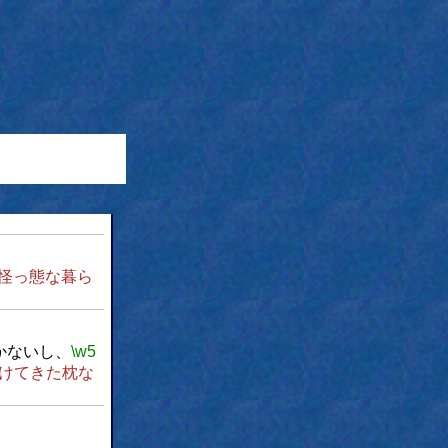
怪っ態な暮ら
かないし、
\w5
けてきた枕な