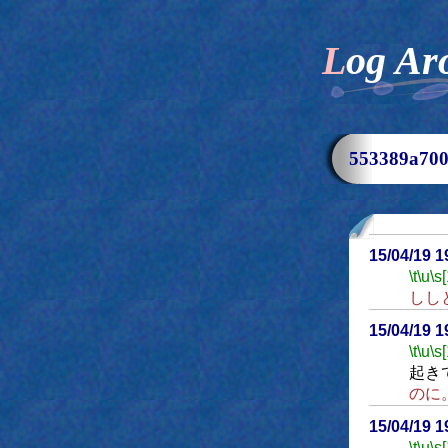
Log Ar
553389a7
15/04/19 
\t
\u
\s
しし
15/04/19 
\t
\u
\s
起き
のに
15/04/19 
\t
\u
\s