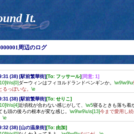
ound It.
00000001周辺のログ
19:31 (38) [駅前繁華街]
[To: フッサール]
[同意: 1]
[10]
\h
\s[0]
ダーウィンはフィヨルドランドペンギンか。
\w9
\w9
\u
とるっぽいな。
\e
19:31 (38) [駅前繁華街]
[To: せりこ]
[10]
\h
\s[4]
近頃枕が合わない感じがして、
\w5
寝るときも落ち着
ても頭の後ろの根本が変な感じ。
\w9
\w9
\u
\s[13]
今まで愛用し続
。
\e
19:32 (38) [山の温泉街]
[To: 由加]
[10]
\h
\s[0]
なんか入ってるよ。
\w9
\w9
\u
なにが。
\e