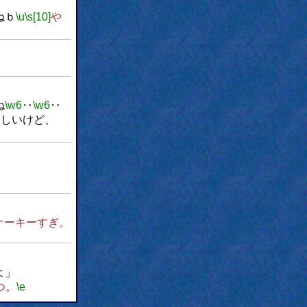
ねｂ
\u
\s[10]
や
ね
\w6
‥
\w6
‥
らしいけど、
。
ナーキーすぎ。
よ」
つ。
\e