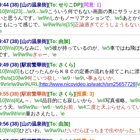
19:44 (38) [山の温泉街]
[To: せりこDP]
[同意: 1]
[10]
\h
\s[23]
…
\w9
…
\w9
こういう何でもない画面の奥にサラッと
いと思うんです。
\w9
\n
しかもノーリアクションで、
\w5
あとか
ともにって感じで。
\w9
\w9
\u
\s[15]
正論過ぎてどうしようもない
e
19:47 (38) [山の温泉街]
[To: 由加]
[10]
\h
\s[0]
ちなみに、
\w5
彼が持っているのが、
\w5
車ではね飛ば
です。
\w9
\w9
\u
ぎゃー。
\e
19:49 (38) [駅前繁華街]
[To: さくら]
[10]
\h
\s[0]
もじぴったんからＫＢＣの定番の流れを経てこれに漂
w9
\u
\s[10]
\w9
何こいつ欲し‥
\w9
‥
\w9
い事ぁないか。
w9
\n
\n
\w9
\w9
\URL[
http://www.nicovideo.jp/watch/sm25657728
]
\
19:55 (38) [駅前繁華街]
[To: さくら]
[投票: 3]
[10]
\h
\s[4]
ん～、
\w4
品目的にも寂しいから、
\w4
写真省略。
\w9
とう天。
\w9
\w9
\u
‥
\w6
‥
\w6
お前、
\w4
二度と天ぷらせんって
\w9
\w9
\h
\n
\n
量おさえたし。
\e
19:56 (38) [山の温泉街]
[To: 由加]
[10]
\h
\s[0]
ひどいわ。
\w9
\w9
\u
だいだらぼっちまで出やがった。