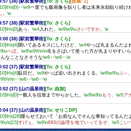
19:57 (38) [駅前繁華街]
[To: さくら]
[投票: 1]
[10]
\h
\s[0]
‥
\w9
一度でも飯画像を貼りし者は未来永劫貼り続け
し。
\e
19:57 (38) [駅前繁華街]
[To: さくら]
[10]
\h
\s[0]
あっ、
\w4
入れた。
\w9
\w9
\u
さいですか。
\e
20:00 (38) [駅前繁華街]
[To: さくら]
[10]
\h
\s[4]
開いてあるキスにしたけど、
\w4
やっぱ丸まるんだよ
w9
\u
へぼ。
\w9
\w9
\h
\n
\n
生をさばいて使った方が丸まりやすい
そんなことなさそうな
\w6
‥
\w6
‥
\e
20:02 (37) [駅前繁華街]
[To: さくら]
[10]
\h
\s[4]
駄目だ。
\w9
やっぱ追い出されまくる。
\w9
\w9
\u
ぷ～
w9
\h
\n
\n
‥
\w6
‥
\w6
‥
\e
20:02 (37) [山の温泉街]
[To: 由加]
[10]
\h
\s[0]
一般人を拉致までやらかした。
\w9
\w9
\u
もう、
\w5
ア
20:04 (37) [山の温泉街]
[To: せりこDP]
[10]
\h
\s[28]
喋らせておいて「お前なんでそんな事知ってるんだ
w9
\u
\s[15]
すげぇ。
\w9
\n
893の論理を地でいってるぞ、
\w5
こい