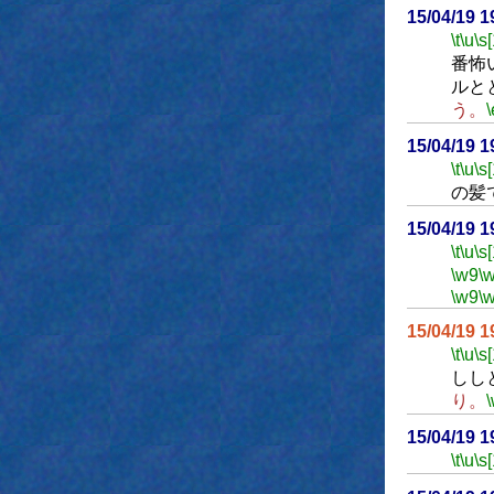
15/04/19 
\t
\u
\s
番怖
ルと
う。
\
15/04/19 
\t
\u
\s
の髪
15/04/19 
\t
\u
\s
\w9
\
\w9
\
15/04/19 
\t
\u
\s
しし
り。
15/04/19 
\t
\u
\s