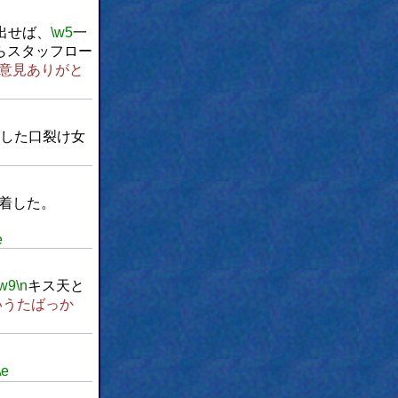
出せば、
\w5
一
らスタッフロー
意見ありがと
した口裂け女
着した。
e
\w9
\n
キス天と
いうたばっか
\e