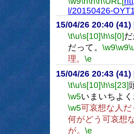
\w9
\h
\n
\n
\URL[
ht
l/20150426-OYT1
15/04/26 20:40 (
\t
\u
\s[10]
\h
\s[0]
だ
だって。
\w9
\w9
\
理。
\e
15/04/26 20:43 (
\t
\u
\s[10]
\h
\s[23]
\w5
いまいちよく
\w5
可哀想な人だ
何がどう可哀想
が。
\e