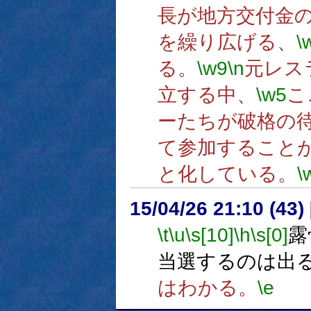
長が地方交付金
を繰り広げる、
\
る。
\w9
\n
元レス
立する中、
\w5
こ
ーたちが破格の
て参加すること
と化している。
\
15/04/26 21:10 (
\t
\u
\s[10]
\h
\s[0]
露
当選するのは出
はわかる。
\e