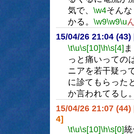
気で、
\w4
そんな
かる。
\w9
\w9
\u
15/04/26 21:04 (
\t
\u
\s[10]
\h
\s[4]
ま
っと痛いっての
ニアを若干疑っ
に診てもらった
か言われてるし
15/04/26 21:07 (
4]
\t
\u
\s[10]
\h
\s[0]
統