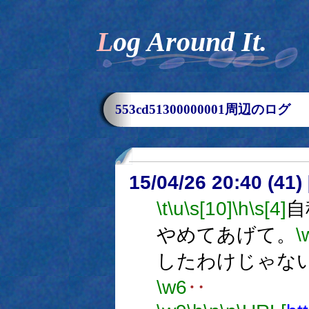
Log Around It.
553cd51300000001周辺のログ
15/04/26 20:40 (
\t
\u
\s[10]
\h
\s[4]
自
やめてあげて。
\
したわけじゃな
\w6
‥