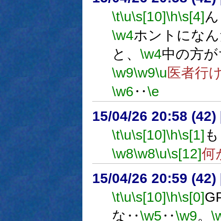
\t
\u
\s[10]
\h
\s[4]
ん
\w4
ホントになん
と、
\w4
中の方が
\w9
\w9
\u
医者行
\w6
‥
\e
15/04/26 20:58 (
\t
\u
\s[10]
\h
\s[1]
も
\w8
\w8
\u
\s[12]
何
15/04/26 20:59 (
\t
\u
\s[10]
\h
\s[0]
G
な‥
\w5
‥
\w9
。
\