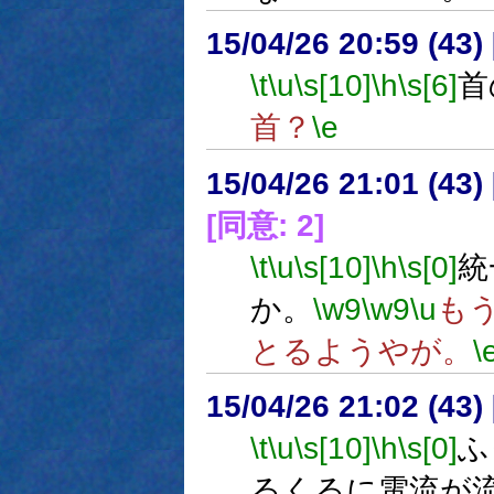
15/04/26 20:59 (
\t
\u
\s[10]
\h
\s[6]
首
首？
\e
15/04/26 21:01 (
[同意: 2]
\t
\u
\s[10]
\h
\s[0]
統
か。
\w9
\w9
\u
も
とるようやが。
\
15/04/26 21:02 (
\t
\u
\s[10]
\h
\s[0]
ふ
るくるに電流が