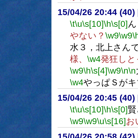
15/04/26 20:44 (
\t
\u
\s[10]
\h
\s[0]
ん
やない？
\w9
\w9
\
水３，北上さん
様、
\w4
発狂しと
\w9
\h
\s[4]
\w9
\n
\n
\w4
やっぱＳがキ
15/04/26 20:45 (
\t
\u
\s[10]
\h
\s[0]
賢
\w9
\w9
\u
\s[16]
お
15/04/26 20:58 (