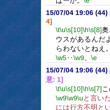
ばーか。
\e
15/07/04 19:06 (
4]
\t
\u
\s[10]
\h
\s[8]
奥
ウスがあるんだ
らわないとねえ
\w5
‥
\w9
。
\e
15/07/04 19:06 (
意: 1]
\t
\u
\s[10]
\h
\s[7]
こ
\w9
\w9
\u
と言い
には行方不明と