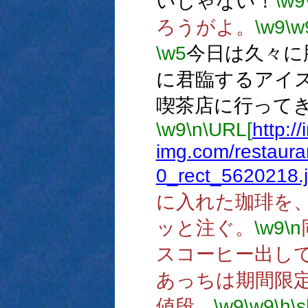
いじゃない！
\w9
ろうがよ。
\w9
\w
\w5
今日は久々に
に君臨するアイ
喫茶店に行って
\w9
\n
\URL[
http:/
img.com/restaur
0_rect_5620218.
に入れた珈琲を
ッと注ぐ。
\w9
\n
スコーヒー出し
あっちは期間限定
値段。
\w9
\w9
\h
\s