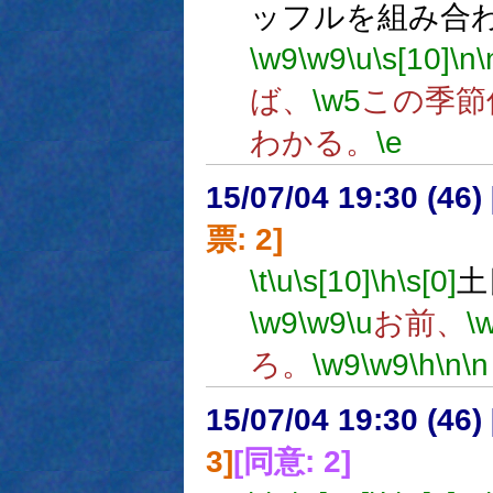
ッフルを組み合
\w9
\w9
\u
\s[10]
\n
\
ば、
\w5
この季節
わかる。
\e
15/07/04 19:30 (
票: 2]
\t
\u
\s[10]
\h
\s[0]
土
\w9
\w9
\u
お前、
\
ろ。
\w9
\w9
\h
\n
\n
15/07/04 19:30 (
3]
[同意: 2]