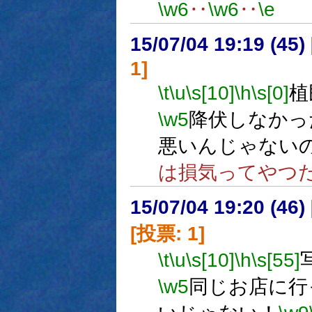
\w6
‥
\w6
‥
\e
15/07/04 19:19 (
1]
\t
\u
\s[10]
\h
\s[0]
植
\w5
降伏しなかっ
悪いんじゃない
は損気ってやつ
15/07/04 19:20 (
[投票: 1]
\t
\u
\s[10]
\h
\s[55]
\w5
同じお店に行