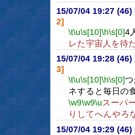
15/07/04 19:27 (
2]
\t
\u
\s[10]
\h
\s[0]
4
レた宇宙人を待
15/07/04 19:28 (
3]
\t
\u
\s[10]
\h
\s[0]
つ
ネすると毎日の
\w9
\w9
\u
スーパ
りしてへんやろ
15/07/04 19:29 (