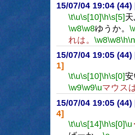
15/07/04 19:04 (
\t
\u
\s[10]
\h
\s[5]
天
\w8
\w8
ゆうか。
\
れは。
\w8
\w8
\h
\
15/07/04 19:05 (
1]
\t
\u
\s[10]
\h
\s[0]
安
\w9
\w9
\u
マウス
15/07/04 19:05 (
4]
\t
\u
\s[14]
\h
\s[0]
\u