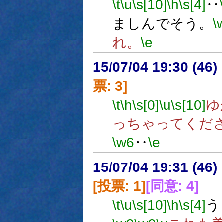
\t
\u
\s[10]
\h
\s[4]
‥
ましんでそう。
\
れ。
\e
15/07/04 19:30 (
票: 3]
\t
\h
\s[0]
\u
\s[10]
ゆ
っちゃってくだ
\w6
‥
\e
15/07/04 19:31 (
[投票: 1]
[同意: 4]
\t
\u
\s[10]
\h
\s[4]
う