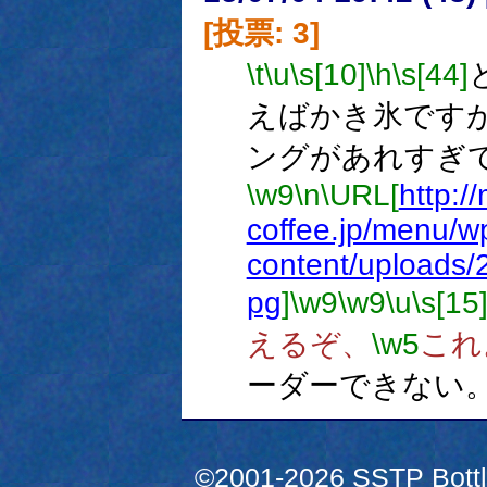
[投票: 3]
\t
\u
\s[10]
\h
\s[44]
えばかき氷です
ングがあれすぎ
\w9
\n
\URL[
http:/
coffee.jp/menu/w
content/uploads/
pg
]
\w9
\w9
\u
\s[15
えるぞ、
\w5
これ
ーダーできない
©2001-2026 SSTP Bottle 