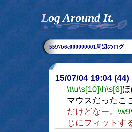
Log Around It.
5597b6c000000001周辺のログ
15/07/04 19:04 (
\t
\u
\s[10]
\h
\s[6]
ほ
マウスだったこ
だけどなー。
\w9
じにフィットす