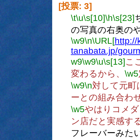
[投票: 3]
\t
\u
\s[10]
\h
\s[23]
の写真の右奥の
\w9
\n
\URL[
http:/
tanabata.jp/gour
w9
\w9
\u
\s[13]
こ
変わるから、
\w5
\w9
\n
対して元町
ーとの組み合わ
\w5
やはりコメダ
ン店だと実感す
フレーバーみた