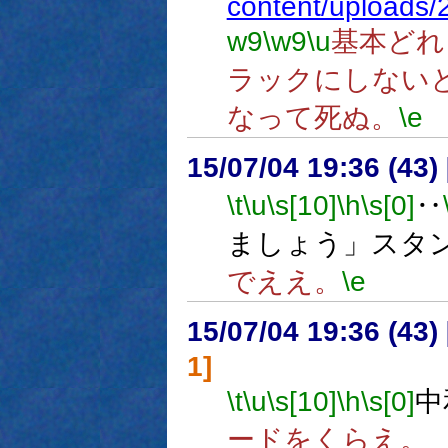
content/uploads
w9
\w9
\u
基本どれ
ラックにしない
なって死ぬ。
\e
15/07/04 19:36 (
\t
\u
\s[10]
\h
\s[0]
‥
ましょう」スタ
でええ。
\e
15/07/04 19:36 (
1]
\t
\u
\s[10]
\h
\s[0]
中
ードをくらえ。