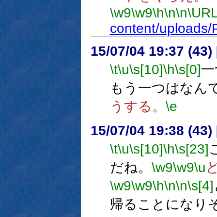
\w9
\w9
\h
\n
\n
\URL
content/uploads/
15/07/04 19:37 (
\t
\u
\s[10]
\h
\s[0]
一
もう一つはなん
うする。
\e
15/07/04 19:38 (
\t
\u
\s[10]
\h
\s[23]
だね。
\w9
\w9
\u
\w9
\w9
\h
\n
\n
\s[4]
帰ることになり