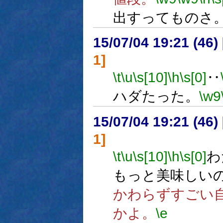
出すってものさ
15/07/04 19:21 (
1]
\t
\u
\s[10]
\h
\s[0]
‥
ハダたった。
\w9
15/07/04 19:21 (
1]
\t
\u
\s[10]
\h
\s[0]
わ
もっと美味しい
かわらずすごい
かよ。
\e