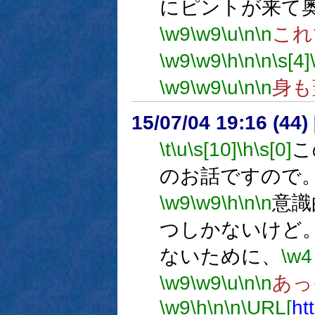
にピントが来て
\w9
\w9
\u
\n
\n
これ
\w9
\w9
\h
\n
\n
\s[4]
\w9
\w9
\u
\n
\n
身も
15/07/04 19:16 (
\t
\u
\s[10]
\h
\s[0]
こ
のお話ですので
\w9
\w9
\h
\n
\n
意識
つしかないけど
ないために、
\w4
\w9
\w9
\u
\n
\n
あっ
\w9
\h
\n
\n
\URL[
ht