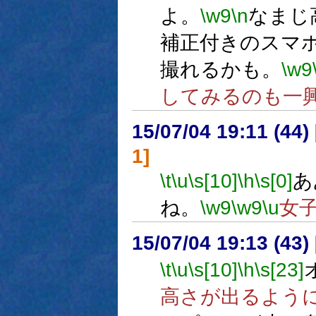
よ。
\w9
\n
なまじ
補正付きのスマ
撮れるかも。
\w9
してみるのも一
15/07/04 19:11 (
1]
\t
\u
\s[10]
\h
\s[0]
あ
ね。
\w9
\w9
\u
女
15/07/04 19:13 (
\t
\u
\s[10]
\h
\s[23]
高さが出るよう