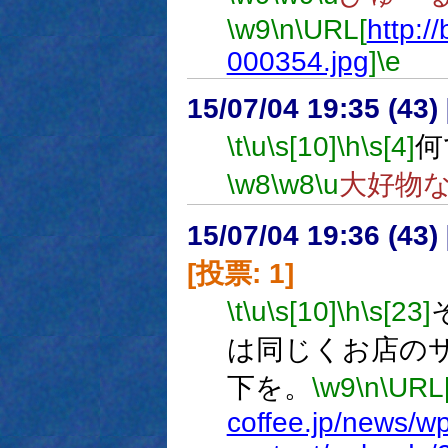
\w9
\n
\URL[
http://
000354.jpg
]
\e
15/07/04 19:35 (
\t
\u
\s[10]
\h
\s[4]
何
\w8
\w8
\u
大好物
15/07/04 19:36 (
[投票: 1]
\t
\u
\s[10]
\h
\s[23]
は同じくお店の
下を。
\w9
\n
\URL
coffee.jp/news/wp