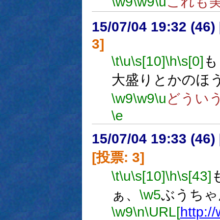
\w9
\w9
\u
これも
15/07/04 19:32 (
3]
\t
\u
\s[10]
\h
\s[0]
も
大盛りとかのほ
\w9
\w9
\u
どうい
\e
15/07/04 19:33 (
[投票: 3]
\t
\u
\s[10]
\h
\s[43]
ぁ、
\w5
ぶうちゃ
\w9
\n
\URL[
http:/