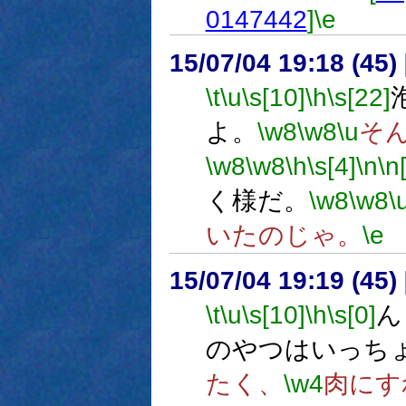
0147442
]
\e
15/07/04 19:18 (
\t
\u
\s[10]
\h
\s[22]
よ。
\w8
\w8
\u
そ
\w8
\w8
\h
\s[4]
\n
\n
く様だ。
\w8
\w8
\
いたのじゃ。
\e
15/07/04 19:19 (
\t
\u
\s[10]
\h
\s[0]
ん
のやつはいっち
たく、
\w4
肉にす