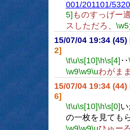
001/201101/5320
5]
ものすっげー
スしただろ、
\w5
15/07/04 19:34 (
2]
\t
\u
\s[10]
\h
\s[4]
‥
\w9
\w9
\u
わがま
15/07/04 19:34 (
6]
\t
\u
\s[10]
\h
\s[0]
い
の一枚を見ても
\w9
\w9
\u
ひゅー