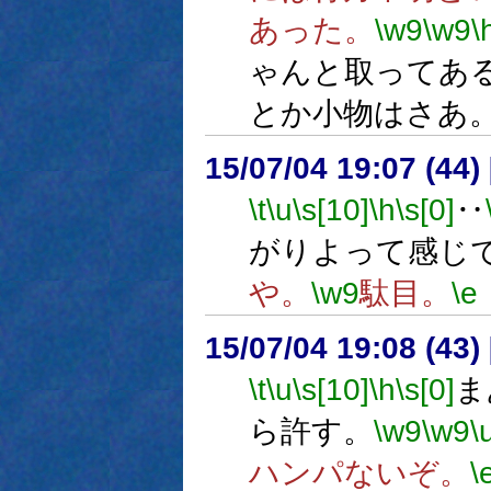
あった。
\w9
\w9
\
ゃんと取ってあ
とか小物はさあ
15/07/04 19:07 (
\t
\u
\s[10]
\h
\s[0]
‥
がりよって感じ
や。
\w9
駄目。
\e
15/07/04 19:08 (
\t
\u
\s[10]
\h
\s[0]
ま
ら許す。
\w9
\w9
\
ハンパないぞ。
\