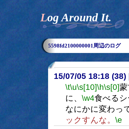
Log Around It.
5598fd2100000001周辺のログ
15/07/05 18:18 (
\t
\u
\s[10]
\h
\s[0]
蒙
に、
\w4
食べるシ
なにかに変わっ
ックすんな。
\e