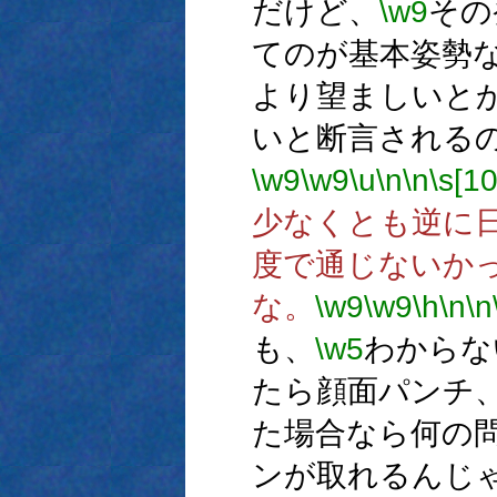
だけど、
\w9
その
てのが基本姿勢
より望ましいと
いと断言される
\w9
\w9
\u
\n
\n
\s[10
少なくとも逆に
度で通じないか
な。
\w9
\w9
\h
\n
\n
も、
\w5
わからな
たら顔面パンチ
た場合なら何の
ンが取れるんじ