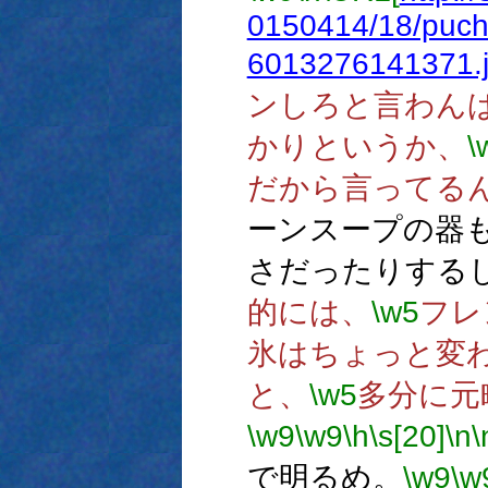
0150414/18/puchi
6013276141371.
ンしろと言わん
かりというか、
\
だから言ってる
ーンスープの器
さだったりする
的には、
\w5
フレ
氷はちょっと変
と、
\w5
多分に元
\w9
\w9
\h
\s[20]
\n
\
で明るめ。
\w9
\w