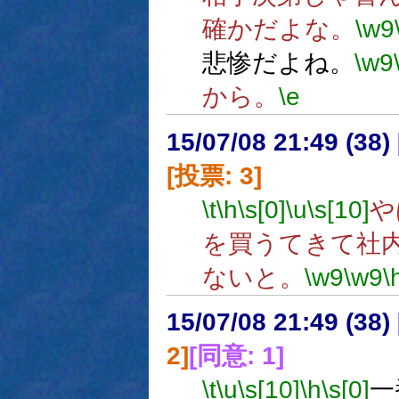
確かだよな。
\w9
悲惨だよね。
\w9
から。
\e
15/07/08 21:49 (
[投票: 3]
\t
\h
\s[0]
\u
\s[10]
や
を買うてきて社
ないと。
\w9
\w9
\
15/07/08 21:49 (
2]
[同意: 1]
\t
\u
\s[10]
\h
\s[0]
一