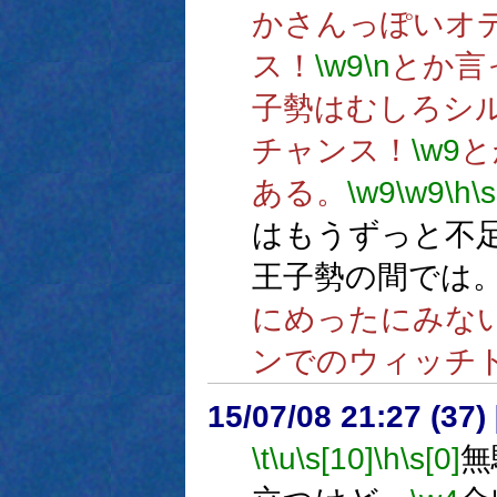
かさんっぽいオ
ス！
\w9
\n
とか言
子勢はむしろシ
チャンス！
\w9
と
ある。
\w9
\w9
\h
\s
はもうずっと不
王子勢の間では
にめったにみな
ンでのウィッチ
15/07/08 21:27 (
\t
\u
\s[10]
\h
\s[0]
無