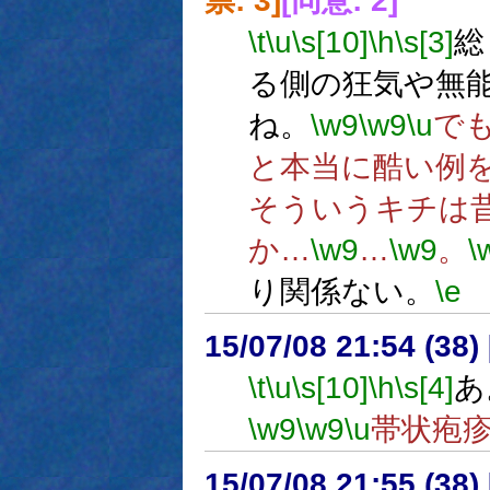
票: 3]
[同意: 2]
\t
\u
\s[10]
\h
\s[3]
総
る側の狂気や無
ね。
\w9
\w9
\u
で
と本当に酷い例
そういうキチは
か…
\w9
…
\w9
。
\
り関係ない。
\e
15/07/08 21:54 (
\t
\u
\s[10]
\h
\s[4]
あ
\w9
\w9
\u
帯状疱
15/07/08 21:55 (