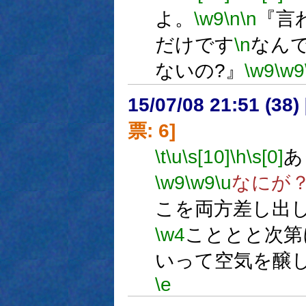
よ。
\w9
\n
\n
『言
だけです
\n
なん
ないの?』
\w9
\w9
15/07/08 21:51 (
票: 6]
\t
\u
\s[10]
\h
\s[0]
あ
\w9
\w9
\u
なにが
こを両方差し出
\w4
こととと次第
いって空気を醸
\e