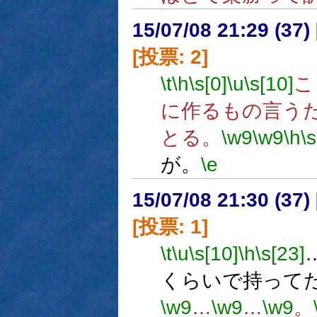
15/07/08 21:29 (
[投票: 2]
\t
\h
\s[0]
\u
\s[10]
こ
に作るもの言う
とる。
\w9
\w9
\h
\s
が。
\e
15/07/08 21:30 (
[投票: 1]
\t
\u
\s[10]
\h
\s[23]
くらいで持って
\w9
…
\w9
…
\w9
。