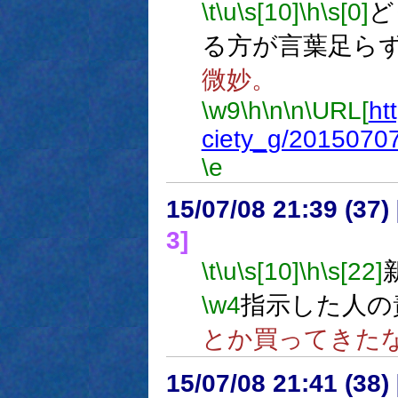
\t
\u
\s[10]
\h
\s[0]
ど
る方が言葉足ら
微妙。
\w9
\h
\n
\n
\URL[
ht
ciety_g/2015070
\e
15/07/08 21:39 (
3]
\t
\u
\s[10]
\h
\s[22]
\w4
指示した人の
とか買ってきた
15/07/08 21:41 (