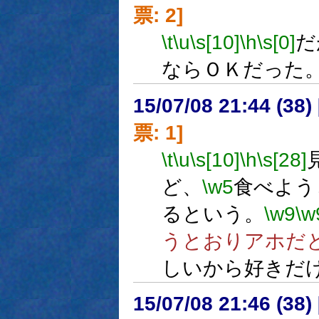
票: 2]
\t
\u
\s[10]
\h
\s[0]
だ
ならＯＫだった
15/07/08 21:44 (
票: 1]
\t
\u
\s[10]
\h
\s[28]
ど、
\w5
食べよう
るという。
\w9
\w
うとおりアホだ
しいから好きだ
15/07/08 21:46 (