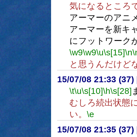
気になるところ
アーマーのアニ
アーマーを新キ
にフットワーク
\w9
\w9
\u
\s[15]
\n
\
と思うんだけど
15/07/08 21:33 (
\t
\u
\s[10]
\h
\s[28]
むしろ続出状態
い。
\e
15/07/08 21:35 (