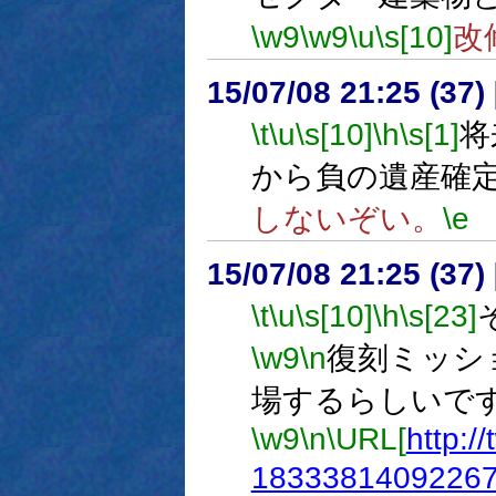
\w9
\w9
\u
\s[10]
改
15/07/08 21:25 (
\t
\u
\s[10]
\h
\s[1]
将
から負の遺産確
しないぞい。
\e
15/07/08 21:25 (
\t
\u
\s[10]
\h
\s[23]
\w9
\n
復刻ミッシ
場するらしいで
\w9
\n
\URL[
http:/
1833381409226