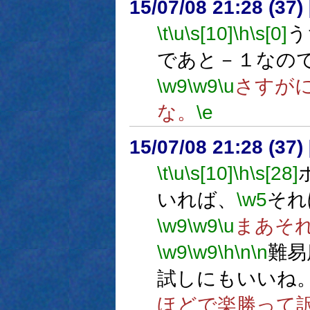
15/07/08 21:28 (
\t
\u
\s[10]
\h
\s[0]
う
であと－１なの
\w9
\w9
\u
さすがに
な。
\e
15/07/08 21:28 (
\t
\u
\s[10]
\h
\s[28]
いれば、
\w5
それ
\w9
\w9
\u
まあそ
\w9
\w9
\h
\n
\n
難易
試しにもいいね
ほどで楽勝って