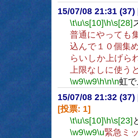
15/07/08 21:31 (
\t
\u
\s[10]
\h
\s[28]
普通にやっても
込んで１０個集
らいしか上げら
上限なしに使う
\w9
\w9
\h
\n
\n
虹で
15/07/08 21:32 (
[投票: 1]
\t
\u
\s[10]
\h
\s[23]
\w9
\w9
\u
緊急ミ