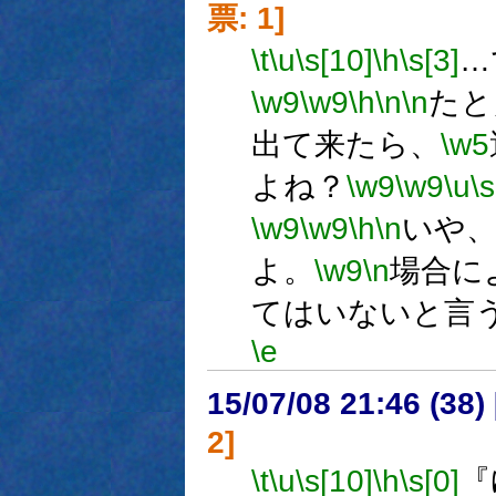
票: 1]
\t
\u
\s[10]
\h
\s[3]
…
\w9
\w9
\h
\n
\n
たと
出て来たら、
\w5
よね？
\w9
\w9
\u
\s
\w9
\w9
\h
\n
いや
よ。
\w9
\n
場合に
てはいないと言
\e
15/07/08 21:46 (
2]
\t
\u
\s[10]
\h
\s[0]
『