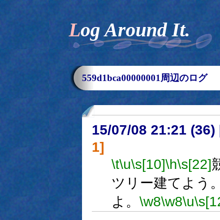
Log Around It.
559d1bca00000001周辺のログ
15/07/08 21:21 (
1]
\t
\u
\s[10]
\h
\s[22]
ツリー建てよう
よ。
\w8
\w8
\u
\s[1