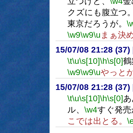
立つけど、
\w4
金
クズにも腹立つ
東京だろうが。
\
\w9
\w9
\u
まぁ決
15/07/08 21:28 (
\t
\u
\s[10]
\h
\s[0]
鶴
\w9
\w9
\u
やっと
15/07/08 21:28 (
\t
\u
\s[10]
\h
\s[0]
あ
ル、
\w4
すぐ発売
こでは出とる。
\