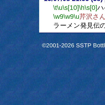
\t
\u
\s[10]
\h
\s[0]
ハ
\w9
\w9
\u
芹沢さ
ラーメン発見伝
©2001-2026 SSTP Bottle 