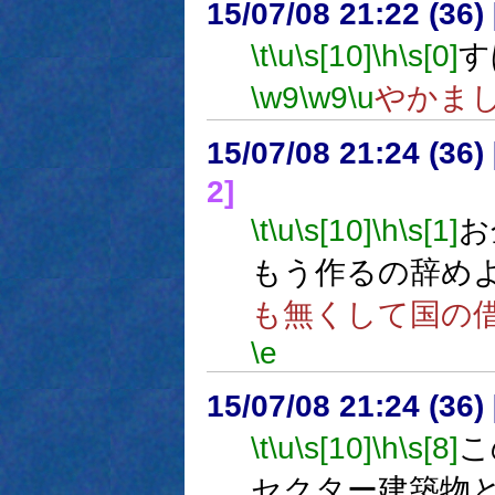
15/07/08 21:22 (
\t
\u
\s[10]
\h
\s[0]
す
\w9
\w9
\u
やかま
15/07/08 21:24 (
2]
\t
\u
\s[10]
\h
\s[1]
お
もう作るの辞め
も無くして国の
\e
15/07/08 21:24 (
\t
\u
\s[10]
\h
\s[8]
こ
セクター建築物