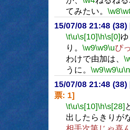
が、
\w4
ねるねる
てみたい。
\w8
\w
15/07/08 21:48 (
\t
\u
\s[10]
\h
\s[0]
ゆ
り。
\w9
\w9
\u
ぴ
わけで由加は、
\
うに。
\w9
\w9
\u
\
15/07/08 21:48 (
票: 1]
\t
\u
\s[10]
\h
\s[28]
出したらきりが
相手次第じゃ喜