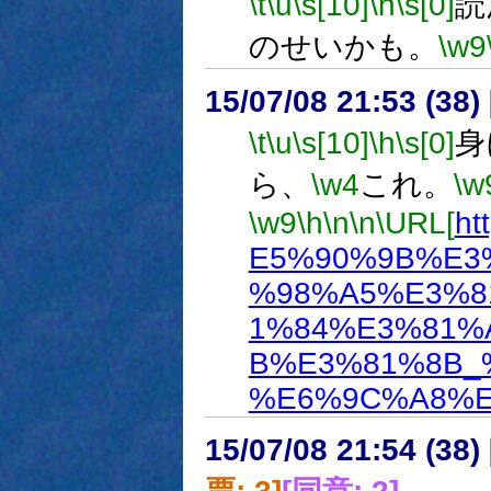
\t
\u
\s[10]
\h
\s[0]
読
のせいかも。
\w9
15/07/08 21:53 (
\t
\u
\s[10]
\h
\s[0]
身
ら、
\w4
これ。
\w
\w9
\h
\n
\n
\URL[
ht
E5%90%9B%E3
%98%A5%E3%8
1%84%E3%81%
B%E3%81%8B_
%E6%9C%A8%E
15/07/08 21:54 (