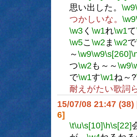
思い出した。
\w9
つかしいな。
\w9
\w3
く
\w1
れ
\w1
て
\w5
こ
\w2
ま
\w2
で
～
\w9
\w9
\s[260]
\
つ
\w2
も～～
\w9
\
で
\w1
す
\w1
ね～?
耐えがたい歌詞
15/07/08 21:47 (
6]
\t
\u
\s[10]
\h
\s[22]