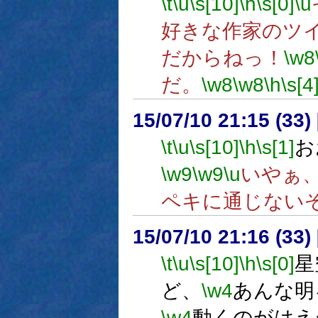
\t
\u
\s[10]
\h
\s[0]
\u
好きな作家のツ
だからねっ！
\w8
だ。
\w8
\w8
\h
\s[4
15/07/10 21:15 (
\t
\u
\s[10]
\h
\s[1]
お
\w9
\w9
\u
いやぁ
ペキに通じない
15/07/10 21:16 (
\t
\u
\s[10]
\h
\s[0]
星
ど、
\w4
あんな明
\w4
動くのがはえ