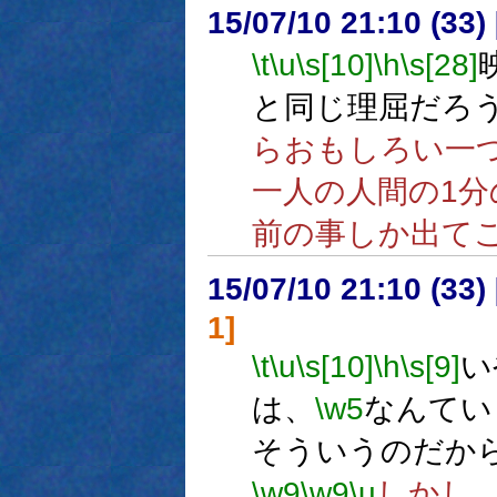
15/07/10 21:10 (
\t
\u
\s[10]
\h
\s[28]
と同じ理屈だろ
らおもしろい一
一人の人間の1分
前の事しか出て
15/07/10 21:10 (
1]
\t
\u
\s[10]
\h
\s[9]
い
は、
\w5
なんてい
そういうのだか
\w9
\w9
\u
しかし