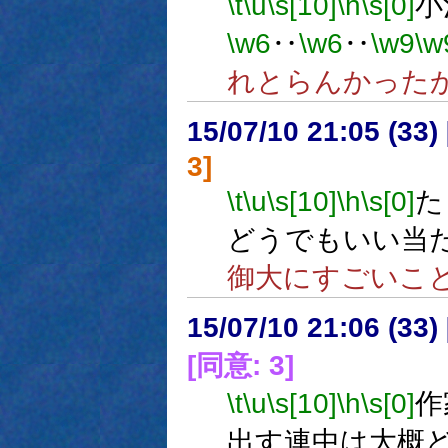
\t
\u
\s[10]
\h
\s[0]
小
\w6
‥
\w6
‥
\w9
\w
れとらんかった
15/07/10 21:05 (
3]
\t
\u
\s[10]
\h
\s[0]
た
どうでもいい当
御大にすごいこ
15/07/10 21:06 (
[同意: 3]
\t
\u
\s[10]
\h
\s[0]
作
出す連中は大概