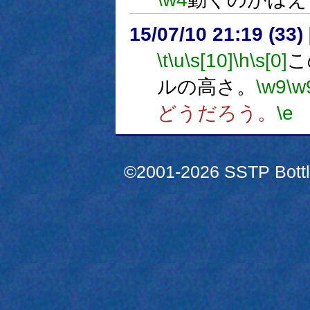
15/07/10 21:19 (
\t
\u
\s[10]
\h
\s[0]
こ
ルの高さ。
\w9
\w
どうだろう。
\e
©2001-2026 SSTP Bottle 