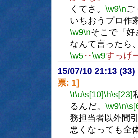
くてさ。
\w9
\n
ご
いちおうプロ作
\w9
\n
そこで『好き
なんて言ったら
\w5
‥
\w9
すっげ
15/07/10 21:13 (
票: 1]
\t
\u
\s[10]
\h
\s[23]
るんだ。
\w9
\n
\s[
務担当者以外間
悪くなっても全