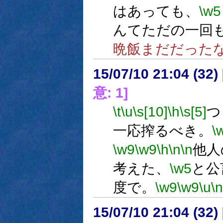
はあっても、
\w5
んてただの一回
晩飯まだだった
15/07/10 21:04 (
意: 1]
\t
\u
\s[10]
\h
\s[5]
つ
一応搾るべき。
\
\w9
\w9
\h
\n
\n
他人
考えた、
\w5
と公
度で。
\w9
\w9
\u
\n
15/07/10 21:04 (