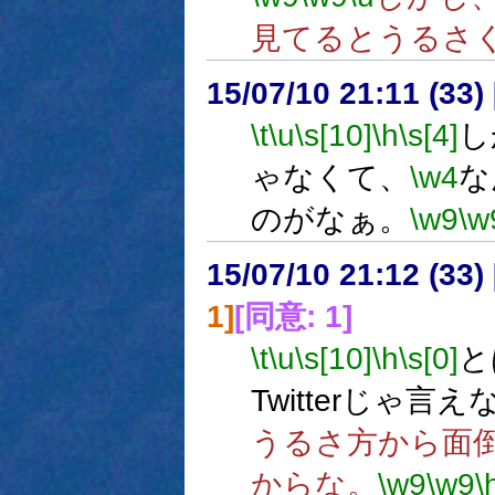
見てるとうるさ
15/07/10 21:11 (
\t
\u
\s[10]
\h
\s[4]
し
ゃなくて、
\w4
な
のがなぁ。
\w9
\w
15/07/10 21:12 (
1]
[同意: 1]
\t
\u
\s[10]
\h
\s[0]
と
Twitterじゃ言
うるさ方から面
からな。
\w9
\w9
\