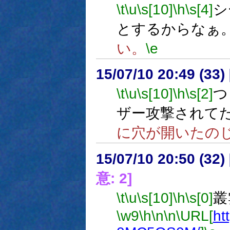
\t
\u
\s[10]
\h
\s[4]
シ
とするからなぁ
い。
\e
15/07/10 20:49 (
\t
\u
\s[10]
\h
\s[2]
つ
ザー攻撃されて
に穴が開いたの
15/07/10 20:50 (
意: 2]
\t
\u
\s[10]
\h
\s[0]
叢
\w9
\h
\n
\n
\URL[
ht