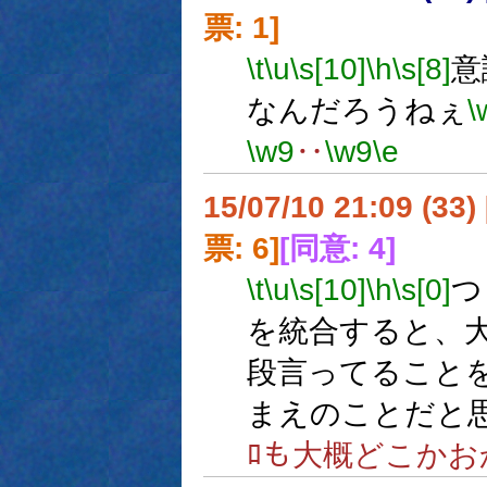
票: 1]
\t
\u
\s[10]
\h
\s[8]
意
なんだろうねぇ
\
\w9
‥
\w9
\e
15/07/10 21:09 (
票: 6]
[同意: 4]
\t
\u
\s[10]
\h
\s[0]
つ
を統合すると、
段言ってること
まえのことだと
ﾛも大概どこかお