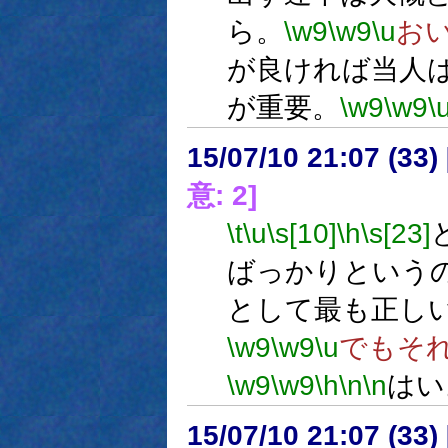
ら。
\w9
\w9
\u
お
が良ければ当人
が重要。
\w9
\w9
\
15/07/10 21:07 (
意: 2]
\t
\u
\s[10]
\h
\s[23]
ばっかりという
として最も正し
\w9
\w9
\u
でもそ
\w9
\w9
\h
\n
\n
はい
15/07/10 21:07 (