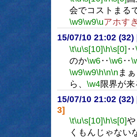
会でコストまる
\w9
\w9
\u
アホす
15/07/10 21:02 (
\t
\u
\s[10]
\h
\s[0]
‥
のか
\w6
‥
\w6
‥
\
\w9
\w9
\h
\n
\n
まぁ
ら、
\w4
限界が来
15/07/10 21:02 (
3]
\t
\u
\s[10]
\h
\s[0]
や
くもんじゃない