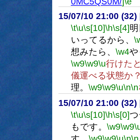
0MC5QS0M/
]
\e
15/07/10 21:00 (
\t
\u
\s[10]
\h
\s[4]
明
いってるから、
\
想みたら、
\w4
や
\w9
\w9
\u
行けた
儀運べる状態か
理。
\w9
\w9
\u
\n
\n
15/07/10 21:00 (
\t
\u
\s[10]
\h
\s[0]
つ
もです。
\w9
\w9
\
す。
\w9
\w9
\u
\n
\n