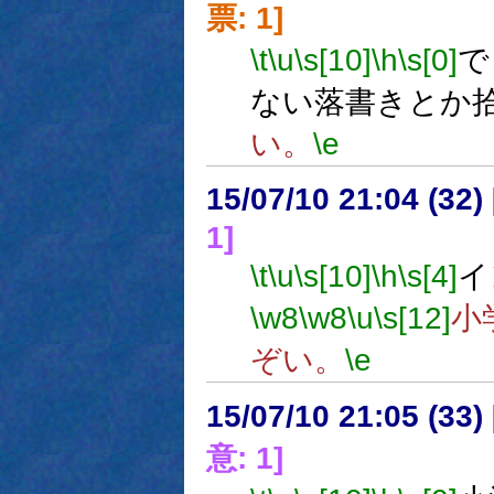
票: 1]
\t
\u
\s[10]
\h
\s[0]
で
ない落書きとか
い。
\e
15/07/10 21:04 (
1]
\t
\u
\s[10]
\h
\s[4]
イ
\w8
\w8
\u
\s[12]
小
ぞい。
\e
15/07/10 21:05 (
意: 1]