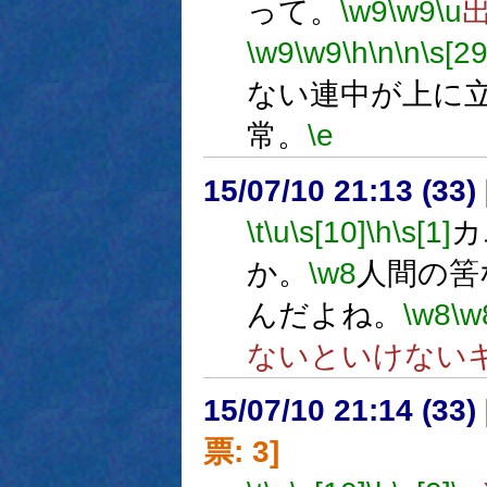
って。
\w9
\w9
\u
\w9
\w9
\h
\n
\n
\s[29
ない連中が上に
常。
\e
15/07/10 21:13 (
\t
\u
\s[10]
\h
\s[1]
カ
か。
\w8
人間の筈
んだよね。
\w8
\w
ないといけない
15/07/10 21:14 (
票: 3]