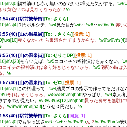
[10]
\h
\s[0]
福神漬けも赤く無いのがだいぶ増えた気がする。
\w9
\
きり黄色いのは見なくなったか？
\e
19:54 (40) [駅前繁華街]
[To: さくら]
[10]
\h
\s[4]
０円ボルシチ、
\w4
見た目が
\w6
‥
\w6
‥
\w9
\w9
\u
赤い
19:55 (40) [山の温泉街]
[To: ．さくら]
[投票: 1]
0]
\u
\s[10]
赤くなかったら粛清されてまうからな。
\w9
\w9
\h
\s[4]
e
19:55 (40) [山の温泉街]
[To: せりこDP]
[投票: 1]
[10]
\h
\s[23]
そういえば、
\w5
ココイチの福神漬けも赤くない。
\
ココイチの福神漬けは余り好きじゃないから、
\w5
宅配の時は
る。
\e
19:57 (40) [山の温泉街]
[To: ゼロ]
[投票: 1]
[10]
\h
\s[1]
この料理って、
\w4
結局プロの指示で作ってるだけな
w8
\u
それはそうじゃろ。
\w8
\w8
\h
\n
\n[half]
やっぱり、
\w4
素人考
敗するのが見たい。
\w8
\w8
\u
\s[12]
\n
\n[half]
貰った食材を無駄に
ろ。
\w8
\w8
\h
\n
\n[half]
どうせ０円だし。
\e
19:58 (40) [駅前繁華街]
[To: さくら]
[同意: 1]
[10]
\h
\s[0]
でもやっぱさ
\w6
‥
\w6
‥
\w9
\w9
\u
ん？
\w9
\w9
\h
\n
\n
安