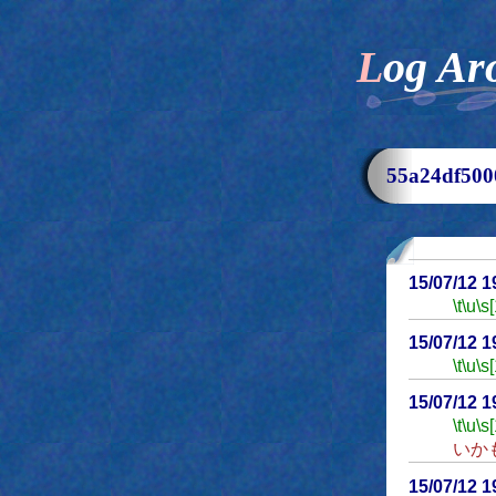
Log Ar
55a24df5
15/07/12 
\t
\u
\s
15/07/12 
\t
\u
\s
15/07/12 
\t
\u
\s
いか
15/07/12 