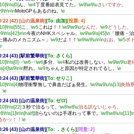
[10]
\h
\s[0]
ん、
\w4
丁度番組表見てた。
\w9
\w9
\u
さいですか。
w9
\h
\n
\n
MotoGPもあるのね。
\e
20:22 (42) [山の温泉街]
[To: 由加]
[投票: 4]
[10]
\h
\s[55]
こ、
\w5
これは！！
\w9
\w9
\u
なんだ。
\w9
どうした。
w9
\h
\s[42]
\n
\n
今夜のNHKスペシャル。
\w9
\w9
\s[45]
\n
「腰痛・治
た痛みのメカニズム～」
\w9
だよ！！
\w9
\w9
\u
\n
\n
おお、
\w5
ボ
e
20:24 (43) [駅前繁華街]
[To: さくら]
[10]
\h
\s[0]
‥
\w6
‥
\w6
多分、
\w4
私のは改善しない。
\w9
\w9
\u
老
\s[4]
\w9
\n
\n
黙れ。
\w9
ちゃんと原因が特定されてるし。
\e
20:24 (43) [駅前繁華街]
[To: せりこ]
[10]
\h
\s[4]
物理衝撃無しで鼻血だばぁ発生。
\w9
\w9
\u
\s[13]
炎熱
。
\e
20:24 (43) [山の温泉街]
[To: ゼロ]
[10]
\h
\s[22]
３秒で治るって。
\w8
\w8
\u
治る訳ないじゃろ。
w8
\h
\s[1]
\n
\n[half]
治らないのは手遅れって事で。
\w8
\w8
\u
\s[11]
\
るかッ！！
\e
20:26 (43) [山の温泉街]
[To: ．さくら]
[同意: 2]