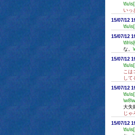
\t
\u
\s
いっ
15/07/12 
\t
\u
\s
15/07/12 
\t
\h
\s[
な。
\
15/07/12 
\t
\u
\s
こは
して
15/07/12 
\t
\u
\s
\w8
\
大失
じゃ
15/07/12 
\t
\u
\s