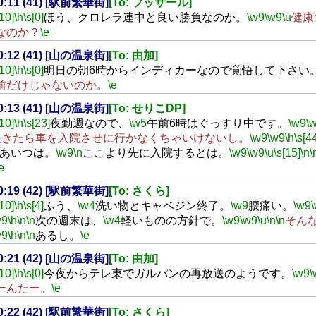
20:11 (41) [駅前繁華街]
[To: フッサール]
[10]
\h
\s[0]
ほう、クロレラ連中と良い勝負なのか。
\w9
\w9
\u
健康
なのか？
\e
20:12 (41) [山の温泉街]
[To: 由加]
[10]
\h
\s[0]
明日の朝6時からインディカーなので覚悟して下さい
前だけじゃないのか。
\e
20:13 (41) [山の温泉街]
[To: せりこDP]
[10]
\h
\s[23]
夜勤週なので、
\w5
午前6時はぐっすり中です。
\w9
\
起きたら車を入院させに行かなくちゃいけないし。
\w9
\w9
\h
\s[4
あいつは。
\w9
\n
ここより先に入院するとは。
\w9
\w9
\u
\s[15]
\n
\
e
20:19 (42) [駅前繁華街]
[To: さくら]
[10]
\h
\s[4]
ふう、
\w4
洗い物とキャベジン終了。
\w9
腰痛い。
\w9
w9
\h
\n
\n
次の週末は、
\w4
軽いものの方針で。
\w9
\w9
\u
\n
\n
そん
w9
\h
\n
\n
あるし。
\e
20:21 (42) [山の温泉街]
[To: 由加]
[10]
\h
\s[0]
今夜からテレ東でガルパンの再放送のようです。
\w9
\
ーんたー。
\e
20:22 (42) [駅前繁華街]
[To: さくら]