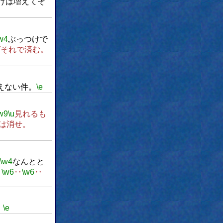
けは増えてそ
w4
ぶっつけで
ばそれで済む。
えない件。
\e
w9
\u
見れるも
Vは消せ。
\w4
なんとと
‥
\w6
‥
\w6
‥
。
\e