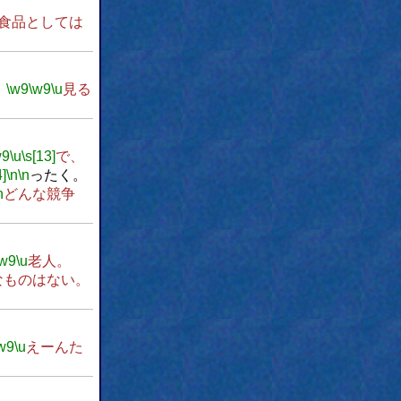
食品としては
。
\w9
\w9
\u
見る
w9
\u
\s[13]
で、
4]
\n
\n
ったく。
n
どんな競争
\w9
\u
老人。
なものはない。
w9
\u
えーんた