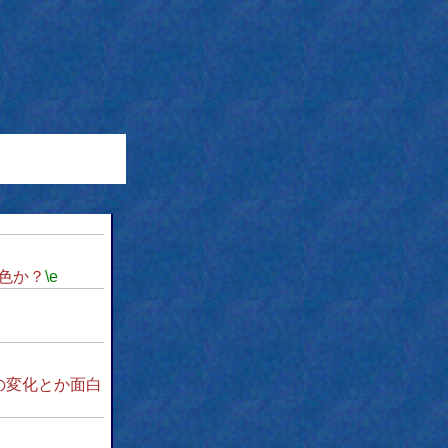
色か？
\e
の変化とか面白