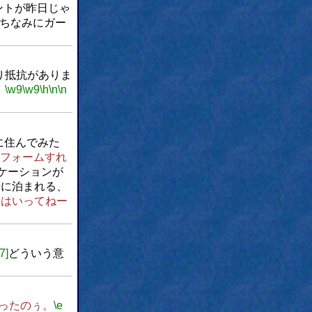
ントが昨日じゃ
ちなみにガー
り抵抗がありま
。
\w9
\w9
\h
\n
\n
に住んでみた
フォームすれ
ケーションが
緒に泊まれる、
にはいってねー
[7]
どういう意
ったのぅ。
\e