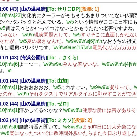
21:00 (43) [山の温泉街]
[To: せりこDP]
[投票: 1]
[10]
\h
\s[23]
文化的にクーラーがそもそもあまりついてない仏蘭
でバッタバッタと死んでいる、
\w5
という情報がここに日本に
\w5
昔は云々とかいってつけないとかもうただの老害ですよね
じゃない。
\w9
\n
現実問題として、
\w5
すぐそこに直面しかねな
それが、
\w5
夏の暑さなんだ。
\w9
\w9
\h
\s[6]
\n
\n
なおうちの祖父
冬は暖房バリバリです。
\w9
\w9
\u
\s[15]
\n
\n
電気代ガガガガガガ
21:01 (43) [海浜公園街]
[To: ．さくら]
[10]
\h
\s[6]
よーつー。
\w9
\w9
\u
みんな若ないな。
\w9
\w9
\h
\s[4]
\n
\
は。
\e
21:01 (44) [山の温泉街]
[To: 由加]
[10]
\h
\s[1]
おおおおおお、
\w5
これすごい。
\w9
\w9
\u
凝りって、
\
たのか。
\w9
\n
それをクスリでリアルタイムに剥がすことができ
21:02 (44) [山の温泉街]
[To: ゼロ]
[10]
\h
\s[1]
溶かしてるのかな？
\w8
\w8
\u
健康な所には害がありそ
21:02 (44) [山の温泉街]
[To: ミカソ]
[投票: 2]
[10]
\h
\s[0]
腰痛特番と聞いて。
\w8
\w8
\u
まぁ昨日には大分楽にな
n
\w8
楽になったついでに数時間外歩いたらまた今日ぶり返した