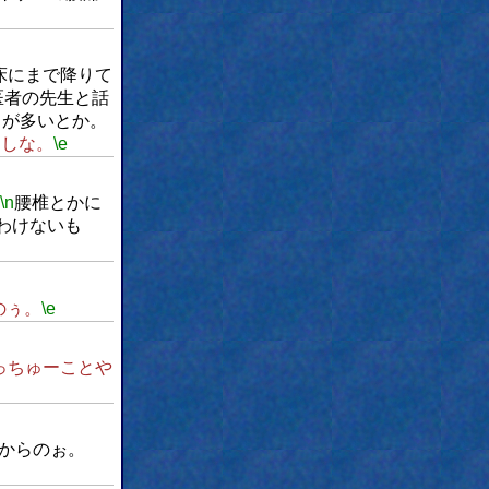
床にまで降りて
医者の先生と話
とが多いとか。
うしな。
\e
\n
腰椎とかに
わけないも
のぅ。
\e
っちゅーことや
からのぉ。