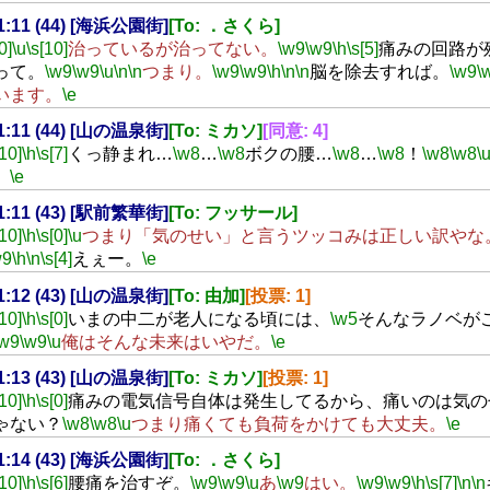
21:11 (44) [海浜公園街]
[To: ．さくら]
0]
\u
\s[10]
治っているが治ってない。
\w9
\w9
\h
\s[5]
痛みの回路が
って。
\w9
\w9
\u
\n
\n
つまり。
\w9
\w9
\h
\n
\n
脳を除去すれば。
\w9
\
います。
\e
21:11 (44) [山の温泉街]
[To: ミカソ]
[同意: 4]
[10]
\h
\s[7]
くっ静まれ…
\w8
…
\w8
ボクの腰…
\w8
…
\w8
！
\w8
\w8
\
。
\e
21:11 (43) [駅前繁華街]
[To: フッサール]
[10]
\h
\s[0]
\u
つまり「気のせい」と言うツッコみは正しい訳やな
w9
\h
\n
\s[4]
えぇー。
\e
21:12 (43) [山の温泉街]
[To: 由加]
[投票: 1]
[10]
\h
\s[0]
いまの中二が老人になる頃には、
\w5
そんなラノベが
\w9
\w9
\u
俺はそんな未来はいやだ。
\e
21:13 (43) [山の温泉街]
[To: ミカソ]
[投票: 1]
[10]
\h
\s[0]
痛みの電気信号自体は発生してるから、痛いのは気の
ゃない？
\w8
\w8
\u
つまり痛くても負荷をかけても大丈夫。
\e
21:14 (43) [海浜公園街]
[To: ．さくら]
[10]
\h
\s[6]
腰痛を治すぞ。
\w9
\w9
\u
あ
\w9
はい。
\w9
\w9
\h
\s[7]
\n
\n