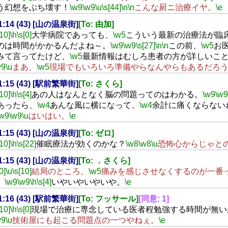
う幻想をぶち壊す！
\w9
\w9
\u
\s[44]
\n
\n
こんな厨ニ治療イヤ。
\e
21:14 (43) [山の温泉街]
[To: 由加]
[10]
\h
\s[0]
大学病院であっても、
\w5
こういう最新の治療法が臨
のは時間がかかるんだよね～。
\w9
\w9
\s[27]
\n
\n
この前、
\w5
お
みて言ってたけど、
\w5
最新情報はむしろ患者の方が詳しいこ
w9
\u
まあ、
\w5
現場でもいろいろ準備やらなんやらもあるだろ
21:15 (43) [駅前繁華街]
[To: さくら]
[10]
\h
\s[4]
あの人はなんとなく脳の問題ってのはわかる。
\w9
\w9
あったら、
\w4
あんな風に横になって、
\w4
余計に痛くならない
\w9
\w9
\u
はいはい。
\e
21:15 (43) [山の温泉街]
[To: ゼロ]
[10]
\h
\s[22]
催眠療法が効くのかな？
\w8
\w8
\u
恐怖心からじゃと
21:15 (43) [山の温泉街]
[To: ．さくら]
0]
\u
\s[10]
結局のところ、
\w5
痛みを感じさせなくするのが一番
。
\w9
\w9
\h
\s[4]
いやいやいやいや。
\e
21:16 (43) [駅前繁華街]
[To: フッサール]
[同意: 1]
[10]
\h
\s[0]
現場で治療に専念している医者程勉強する時間が無い
w9
\u
技術屋にも起こる問題点の一つやねぇ。
\e