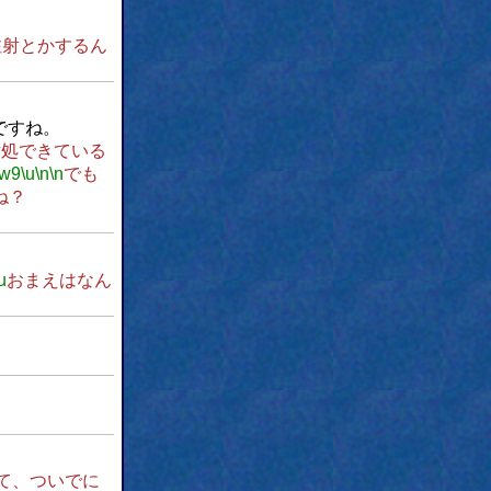
注射とかするん
ですね。
対処できている
\w9
\u
\n
\n
でも
ね？
u
おまえはなん
て、ついでに