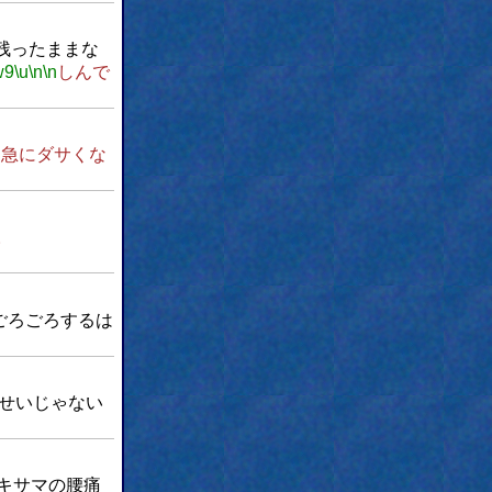
残ったままな
w9
\u
\n
\n
しんで
u
急にダサくな
。
ごろごろするは
せいじゃない
キサマの腰痛