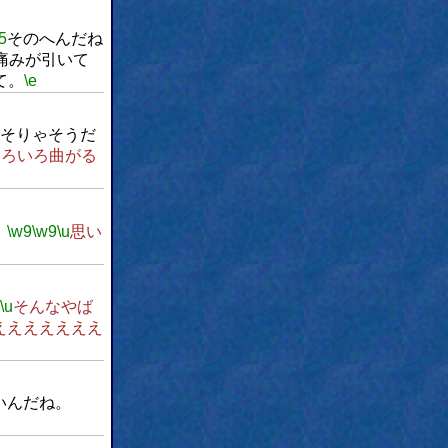
5
そのへんだね
痛みが引いて
て。
\e
そりゃそうだ
いろいろ曲がる
。
\w9
\w9
\u
思い
\u
そんなやば
えええええええ
いんだね。