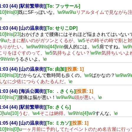
21:03 (44) [駅前繁華街]
[To: フッサール]
[10]
\h
\s[0]
既にSFっぽいな。
\w9
\w9
\u
リアルタイムで見ながら
e
21:03 (44) [山の温泉街]
[To: せりこDP]
[10]
\h
\s[23]
おかげさまで腰痛にはそれほど悩まされてはいない
w9
\u
たまに酷いのがガツンとくるが、
\w5
その時その時で割と
ありがたい。
\w9
\w9
\h
\s[44]
\n
\n
個人的には、
\w5
肩ですね。
\w9
こりをほぐすのって、
\w5
気持ちよくない？
\w9
\n
気持ちいいよ
w9
\h
\n
\n
うるさいよ。
\e
21:03 (44) [山の温泉街]
[To: 由加]
[投票: 1]
[10]
\h
\s[3]
だからなんで数時間も歩くの。
\w9
ばかなの？
\w9
\w9
\
んなに少佐につらくあたるんだ。
\e
21:03 (44) [海浜公園街]
[To: ．さくら]
[投票: 1]
[10]
\h
\s[7]
腰痛は脳が悪い！
\w9
\w9
\u
頭が悪い。
\e
21:04 (44) [駅前繁華街]
[To: さくら]
0]
\u
\s[10]
うむ、
\w4
そこは納得。
\w9
\h
\s[4]
\w9
すんな。
\e
21:05 (44) [山の温泉街]
[To: ミカソ]
[投票: 1]
[10]
\h
\s[0]
\u
一ヶ月前に予約してたイベントのため名古屋に行っ