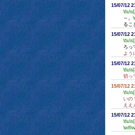
15/07/12 
\t
\u
\s
～。
るこ
15/07/12 
\t
\u
\s
ろっ
よう
15/07/12 
\t
\u
\s
切っ
15/07/12 
\t
\u
\s
いの
ええ
15/07/12 
\t
\u
\s
\w8
\