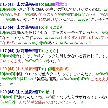
21:16 (43) [山の温泉街]
[To: 由加]
[同意: 1]
[10]
\h
\s[0]
小さい子供に痛いの痛いの飛んでいけが効くのは、
\w
\w9
\w9
\u
あれ、
\w5
効いてるのか？
\w9
\w9
\h
\s[42]
\n
\n
うん、
\w5
と、
\w5
痛みがないことに気付けないんだよ。
\w9
\n
小さい子っ
21:16 (44) [山の温泉街]
[To: せりこDP]
[10]
\h
\s[23]
痛みを感じさせなくするのが一番っていったら、
\w5
てなっちゃうんですよね。
\w9
\w9
\u
上手くすれば凶れ！
\w9
で
になるぜ。
\w9
\w9
\h
\s[44]
\n
\n
あ～…
\w9
…
\w9
…
\w9
。
\e
21:17 (44) [駅前繁華街]
[To: さくら]
[10]
\h
\s[4]
治すには、
\w4
ブロック注射しかないと言われてます
てやってまえ。
\w9
\w9
\h
\n
\n
やだ。
\e
21:20 (44) [山の温泉街]
[To: 由加]
[投票: 6]
[10]
\h
\s[0]
神経ブロックで使うクスリってすごいんだよ。
\w9
\w9
？
\w9
\w9
\h
\s[41]
\n
\n
『神経破壊薬』
\w9
\w9
\u
\s[14]
\n
\n
こえええ
え！！
\e
21:20 (44) [山の温泉街]
[To: ゼロ]
[10]
\h
\s[1]
恐怖なんだよね。
\w8
痛くなったらサボれるぞじゃな
w8
\u
\s[12]
そんな簡単な痛みではないのじゃろ。
\e