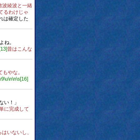
敷波綾波と一緒
てるわけじゃ
れは確定した
よね。
[13]
昔はこんな
てもやな。
w9
\u
\n
\n
\s[16]
ない！」
単に完成して
ろはいないし、