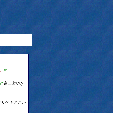
。
\e
w4
富士宮やき
ていてもどこか