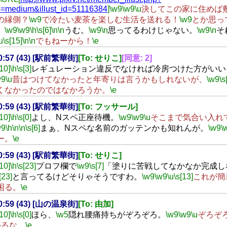
=medium&illust_id=51116384
]
\w9
\w9
\u
決してこの家に住めば
の縁側？
\w9
で冷たい麦茶を楽しむ生活を送れる！
\w9
とか思っ
。
\w9
\w9
\h
\s[6]
\n
\n
うむ。
\w9
\n
思ってるわけじゃない。
\w9
\n
そ
u
\s[15]
\n
\n
でもねーから！
\e
20:57 (43) [駅前繁華街]
[To: せりこ]
[同意: 2]
[10]
\h
\s[3]
レギュレーション違反でなければ冷房つけた方がいい
w9
\u
昔はつけてなかったと年寄りは言うかもしれないが、
\w9
\s
くなかったのではなかろうか。
\e
20:59 (43) [駅前繁華街]
[To: フッサール]
[10]
\h
\s[0]
よし、Nスペ正座待機。
\w9
\w9
\u
そこまで気合い入れ
w9
\h
\n
\n
\s[6]
まぁ、Nスペな名前のガッテンかも知れんが。
\w9
\
ー。
\e
20:59 (43) [駅前繁華街]
[To: せりこ]
[10]
\h
\s[23]
プロフ欄で
\w9
\s[7]
「塗りに苦戦してなかなか完成し
[23]
と言ってるけどそりゃそうですわ。
\w9
\w9
\u
\s[13]
これが簡
困る。
\e
20:59 (43) [山の温泉街]
[To: 由加]
[10]
\h
\s[0]
ほら、
\w5
隠れ腰痛持ちがぞろぞろ。
\w9
\w9
\u
ぞろぞ
盛るな。
\e