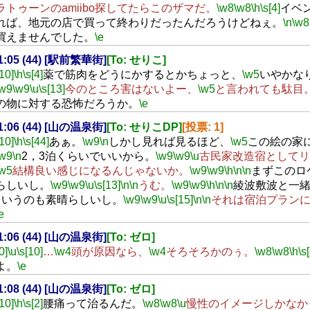
ラトゥーンのamiibo探してたらこのザマだ。
\w8
\w8
\h
\s[4]
イベ
れば、地元の店で買って終わりだったんだろうけどねぇ。
\n
\w8
買えませんでした。
\e
21:05 (44) [駅前繁華街]
[To: せりこ]
[10]
\h
\s[4]
薬で筋肉をどうにかするとかちょっと、
\w5
いやかな
\w9
\w9
\u
\s[13]
今のところ害はないよー、
\w5
と言われても駄目
の物に対する恐怖だろうか。
\e
21:06 (44) [山の温泉街]
[To: せりこDP]
[投票: 1]
[10]
\h
\s[44]
あぁ。
\w9
\n
しかし見れば見るほど、
\w5
この絵の家
\w9
\n
2，3泊くらいでいいから。
\w9
\w9
\u
古民家改造宿としてリ
\w5
結構良い感じになるんじゃないか。
\w9
\w9
\h
\n
\n
まずこのロ
らしいし。
\w9
\w9
\u
\s[13]
\n
\n
うむ。
\w9
\w9
\h
\n
\n
綾波敷波と一
というのも素晴らしいし。
\w9
\w9
\u
\s[15]
\n
\n
それは宿泊プラン
e
21:06 (44) [山の温泉街]
[To: ゼロ]
0]
\u
\s[10]
…
\w4
頭が原因なら、
\w4
そろそろかのぅ。
\w8
\w8
\h
\s
よ。
\e
21:08 (44) [山の温泉街]
[To: ゼロ]
[10]
\h
\s[2]
腰痛って治るんだ。
\w8
\w8
\u
慢性のイメージしかなか