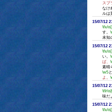
スプ
なけ
ルは
15/07/12 
\t
\u
\s
す。
未知
15/07/12 
\t
\u
\s
い。
ば、
素晴
\w5
よ。
\
15/07/12 
\t
\h
\s[
味だ
15/07/12 
\t
\u
\s