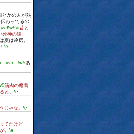
西とかの人が熱
も伝わってるの
。
\w9
\w9
\u
昔と
い死神の鎌。
は夏は冷房。
！
\e
n
…
\w5
…
\w5
あ
w5
筋肉の癒着
ると。
\e
うじゃな。
\e
ってたけど
が。
\e