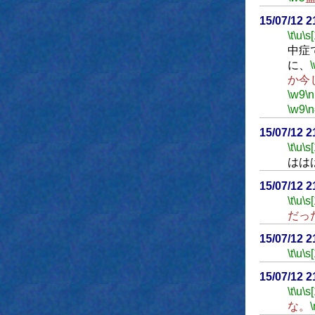
15/07/12 
\t
\u
\s
中症
に、
か今
\w9
\n
\w9
\n
15/07/12 
\t
\u
\s
はは
15/07/12 
\t
\u
\s
だっ
15/07/12 
\t
\u
\s
15/07/12 
\t
\u
\s
な。
\