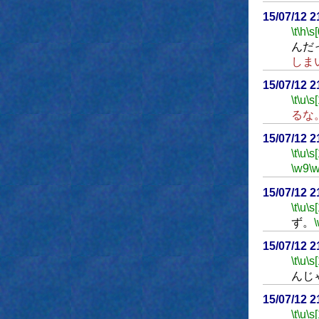
15/07/12 
\t
\h
\s[
んだ
しま
15/07/12 
\t
\u
\s
るな
15/07/12 
\t
\u
\s
\w9
\
15/07/12 
\t
\u
\s
ず。
15/07/12 
\t
\u
\s
んじ
15/07/12 
\t
\u
\s