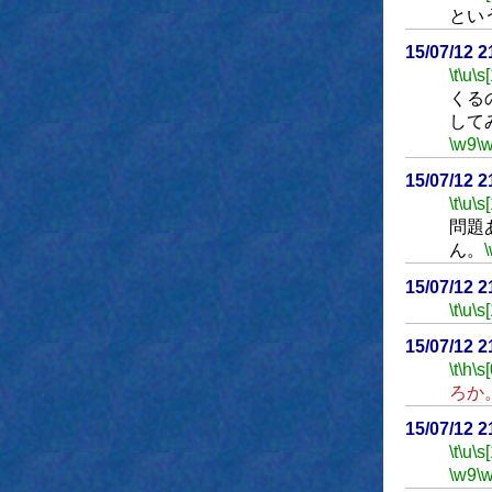
とい
15/07/12 
\t
\u
\s
くる
して
\w9
\
15/07/12 
\t
\u
\s
問題
ん。
15/07/12 
\t
\u
\s
15/07/12 
\t
\h
\s[
ろか
15/07/12 
\t
\u
\s
\w9
\