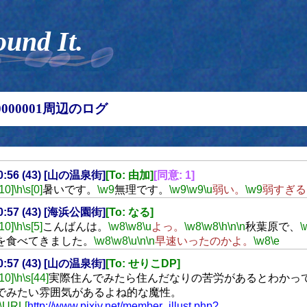
ound It.
00000001周辺のログ
20:56 (43) [山の温泉街]
[To: 由加]
[同意: 1]
[10]
\h
\s[0]
暑いです。
\w9
無理です。
\w9
\w9
\u
弱い。
\w9
弱すぎる
20:57 (43) [海浜公園街]
[To: なる]
[10]
\h
\s[5]
こんばんは。
\w8
\w8
\u
よっ。
\w8
\w8
\h
\n
\n
秋葉原で、
\
を食べてきました。
\w8
\w8
\u
\n
\n
早速いったのかよ。
\w8
\e
20:57 (43) [山の温泉街]
[To: せりこDP]
[10]
\h
\s[44]
実際住んでみたら住んだなりの苦労があるとわかっ
でみたい雰囲気があるよね的な魔性。
\URL[
http://www.pixiv.net/member_illust.php?