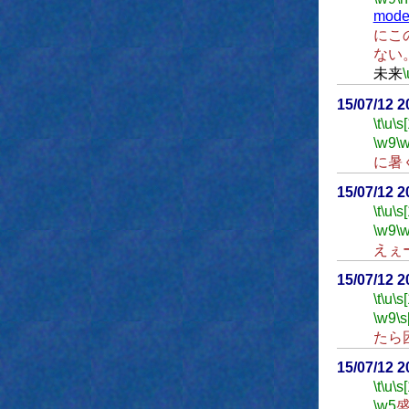
mode
にこ
ない
未来
\
15/07/12 
\t
\u
\s
\w9
\
に暑
15/07/12 
\t
\u
\s
\w9
\
えぇ
15/07/12 
\t
\u
\s
\w9
\s
たら
15/07/12 
\t
\u
\s
\w5