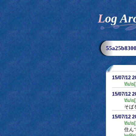
Log Ar
55a25b83
15/07/12 
\t
\u
\s
15/07/12 
\t
\u
\s
そば
15/07/12 
\t
\u
\s
住ん
\w9
\n