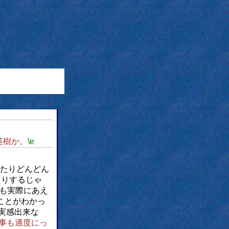
英樹か。
\e
たりどんどん
たりするじゃ
も実際にあえ
ことがわかっ
実感出来な
事も適度にっ