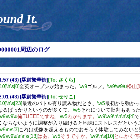
ound It.
00000001周辺のログ
21:57 (43) [駅前繁華街]
[To: さくら]
[10]
\h
\s[0]
全英オープンが始まった。
\w9
ゴルフ。
\w9
\w9
\u
松山
22:01 (43) [駅前繁華街]
[To: せりこ]
[10]
\h
\s[23]
最近のバトル有り読み物だとさ、
\w5
最初から強かっ
なるばっかりというのが多くて、
\w5
それについて批判もあっ
\w9
\w9
\u
俺TUEEEですね、
\w5
わかります。
\w9
\w9
\h
\n
\n
\s[4]
で
くならないように調整が入り続けると地味にストレスだという
\w9
\n
\s[3]
これは想像を超えるものでおそらく体験してみないと
\w9
\w9
\u
\n
\n
\s[13]
はあ、
\w5
そうですか。
\w9
\n
\s[10]
とにかく何