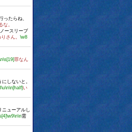
行ったらね、
るな。
ノースリーブ
わりさん。
\w8
\n
\s[19]
罪なん
うにしないと。
8
\u
\n
\n[half]
い
リニューアルし
s[4]
\w9
\n
\n
需