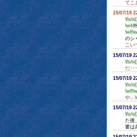
てこ
15/07/19 
\t
\u
\s
\w4
\w8
\
のシ
こい
15/07/19 
\t
\u
\s
だ･･
15/07/19 
\t
\u
\s
\w8
\
や…
15/07/19 
\t
\u
\s
た後
要は
15/07/19 