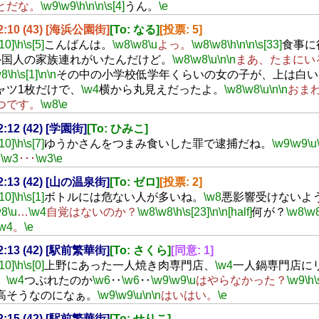
とだな。
\w9
\w9
\h
\n
\n
\s[4]
うん。
\e
22:10 (43) [海浜公園街]
[To: なる]
[投票: 5]
[10]
\h
\s[5]
こんばんは。
\w8
\w8
\u
よっ。
\w8
\w8
\h
\n
\n
\s[33]
食事に
外国人の家族連れがいたんだけど。
\w8
\w8
\u
\n
\n
まあ、たまにい
w8
\h
\s[1]
\n
\n
その中の小学校低学年くらいの女の子が、上は白い
ャツ1枚だけで、
\w4
横から丸見えだったよ。
\w8
\w8
\u
\n
\n
おま
つです。
\w8
\e
22:12 (42) [学園街]
[To: ひみこ]
[10]
\h
\s[7]
ゆうかさんをつまみ食いした罪で逮捕だね。
\w9
\w9
\u
･
\w3
･･･
\w3
\e
22:13 (42) [山の温泉街]
[To: ゼロ]
[投票: 2]
[10]
\h
\s[1]
ボトルには危ない人が多いね。
\w8
悪影響受けないよ
w8
\u
…
\w4
自覚はないのか？
\w8
\w8
\h
\s[23]
\n
\n[half]
何が？
\w8
\w
\w4
。
\e
22:13 (42) [駅前繁華街]
[To: さくら]
[同意: 1]
[10]
\h
\s[0]
上野にあった一人焼き肉専門店、
\w4
一人鍋専門店に
、
\w4
つぶれたのか
\w6
‥
\w6
‥
\w9
\w9
\u
はやらなかった？
\w9
\h
\
高そうなのになぁ。
\w9
\w9
\u
\n
\n
はいはい。
\e
22:15 (42) [駅前繁華街]
[To: せりこ]