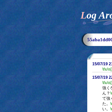
Log Ar
55aba1dd
15/07/19 
\t
\u
\s
15/07/19 
\t
\u
\s
強く
ん？
て強
た。
い。