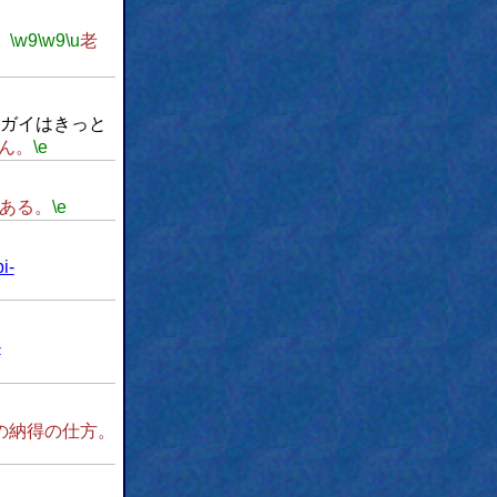
。
\w9
\w9
\u
老
ガイはきっと
ん。
\e
ある。
\e
bi-
-
の納得の仕方。