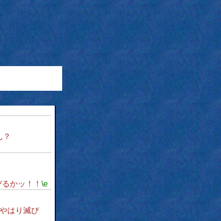
ん？
びるかッ！！
\e
やはり滅び