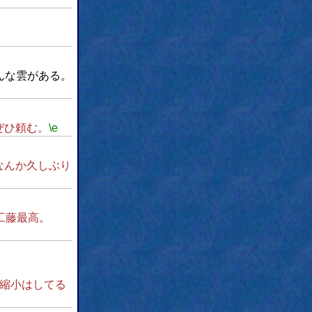
んな雲がある。
ぜひ頼む。
\e
なんか久しぶり
工藤最高。
縮小はしてる