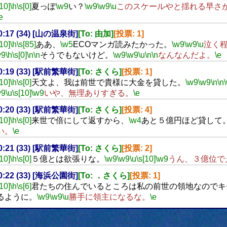
[10]
\h
\s[0]
夏っぽ
\w9
い？
\w9
\w9
\u
このスケールやと揺れる早さ
e
20:17 (34) [山の温泉街]
[To: 由加]
[投票: 1]
[10]
\h
\s[85]
ああ、
\w5
ECOマンガ読みたかった。
\w9
\w9
\u
泣く
w9
\h
\s[0]
\n
\n
そうでもないけど。
\w9
\w9
\u
\n
\n
なんなんだよ。
\e
20:19 (33) [駅前繁華街]
[To: さくら]
[投票: 1]
[10]
\h
\s[0]
天文よ、我は前世で貴様に大金を貸した。
\w9
\w9
\n
\n
w9
\u
\s[10]
\w9
いや、無理ありすぎる。
\e
20:20 (33) [駅前繁華街]
[To: さくら]
[投票: 4]
[10]
\h
\s[0]
来世で倍にして返すから、
\w4
あと５億円ほど貸して
い。
\e
20:21 (33) [駅前繁華街]
[To: さくら]
[投票: 2]
[10]
\h
\s[0]
５億とは欲張りな。
\w9
\w9
\u
\s[10]
\w9
うん、３億位で
20:22 (33) [海浜公園街]
[To: ．さくら]
[投票: 1]
[10]
\h
\s[6]
君たちの住んでいるところは私の前世の領地なのでキ
るように。
\w9
\w9
\u
勝手に領主になるな。
\e