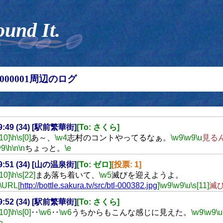
ound It.
00000001周辺のログ
19:49 (34) [駅前繁華街]
[To: さくら]
[10]
\h
\s[0]
あ～、
\w4
志村のコントやってるなぁ。
\w9
\w9
\u
見る
w9
\h
\n
\n
ちょっと。
\e
19:51 (34) [山の温泉街]
[To: ゼロ]
[投票: 1]
[10]
\h
\s[22]
まあ落ち着いて、
\w5
滅びを迎えようよ。
\URL[
http://bottle.sakura.tv/src/btl-000382.jpg
]
\w9
\w9
\u
\s[11]
滅
19:52 (34) [駅前繁華街]
[To: さくら]
[10]
\h
\s[0]
‥
\w6
‥
\w6
うちからもこんな感じに見えた。
\w9
\w9
\u
e