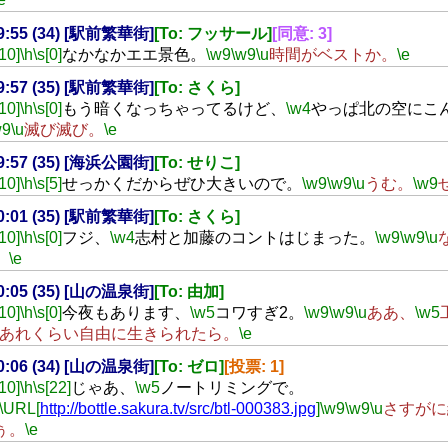
19:55 (34) [駅前繁華街]
[To: フッサール]
[同意: 3]
[10]
\h
\s[0]
なかなかエエ景色。
\w9
\w9
\u
時間がベストか。
\e
19:57 (35) [駅前繁華街]
[To: さくら]
[10]
\h
\s[0]
もう暗くなっちゃってるけど、
\w4
やっぱ北の空にこ
w9
\u
滅び滅び。
\e
19:57 (35) [海浜公園街]
[To: せりこ]
[10]
\h
\s[5]
せっかくだからぜひ大きいので。
\w9
\w9
\u
うむ。
\w9
20:01 (35) [駅前繁華街]
[To: さくら]
[10]
\h
\s[0]
フジ、
\w4
志村と加藤のコントはじまった。
\w9
\w9
\u
。
\e
20:05 (35) [山の温泉街]
[To: 由加]
[10]
\h
\s[0]
今夜もあります、
\w5
コワすぎ2。
\w9
\w9
\u
ああ、
\w5
あれくらい自由に生きられたら。
\e
20:06 (34) [山の温泉街]
[To: ゼロ]
[投票: 1]
[10]
\h
\s[22]
じゃあ、
\w5
ノートリミングで。
\URL[
http://bottle.sakura.tv/src/btl-000383.jpg
]
\w9
\w9
\u
さすがに
ぅ。
\e