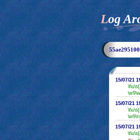
Log Ar
55ae2951
15/07/21 
\t
\u
\s
\w9
\
15/07/21 
\t
\u
\s
\w9
\n
15/07/21 
\t
\u
\s
か。
\