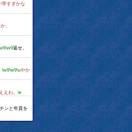
が早すぎかな
程か。
\w9
\w9
返せ。
。
\w9
\w9
\u
やか
ええわ。
\e
チンと年貢を