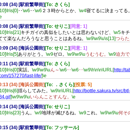
20:08 (34) [駅前繁華街]
[To: さくら]
[10]
\h
\s[0]
‥
\w6
‥
\w6
２３時からとか、
\w4
寝てるに決まってる
e
20:08 (34) [駅前繁華街]
[To: せりこ]
[同意: 1]
[10]
\h
\s[21]
キチガイの真似をしたいとは思わないけど、
\w5
キチ
てて楽なんだろうなと思うことはあるね。
\w9
\w9
\u
\s[13]
つらた
20:09 (34) [海浜公園街]
[To: せりこ]
[同意: 1]
[10]
\h
\s[5]
ありがとう。
\w9
ゼロ。
\w9
\w9
\u
うむうむ。
\w9
迫力で
20:11 (34) [駅前繁華街]
[To: さくら]
[10]
\h
\s[0]
実話。
\w9
\w9
\u
ん～
\w6
‥
\w6
‥
\w9
\h
\n
\n
\URL[
http://ta
com/157270/last-life/
]
\e
20:13 (34) [海浜公園街]
[To: ．さくら]
[投票: 5]
[10]
\h
\s[6]
揺らしてみた。
\w9
\n
\URL[
http://bottle.sakura.tv/src/btl
4.gif
]
\w9
\w9
\u
いらんことすんな。
\e
20:14 (34) [海浜公園街]
[To: せりこ]
[10]
\h
\s[23]
うん。
\w9
地球が滅びるね。
\w9
これ。
\w9
\w9
\u
何そ
20:15 (34) [駅前繁華街]
[To: フッサール]