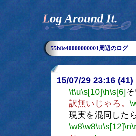
Log Around It.
55b8e40000000001周辺のログ
15/07/29 23:16 (
\t
\u
\s[10]
\h
\s[6]
そ
訳無いじゃろ。
\
現実を混同した
\w8
\w8
\u
\s[12]
\n
\