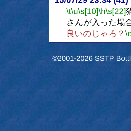
15/07/29 23:34 (
\t
\u
\s[10]
\h
\s[22]
さんが入った場
良いのじゃろ？
\
©2001-2026 SSTP Bottle 