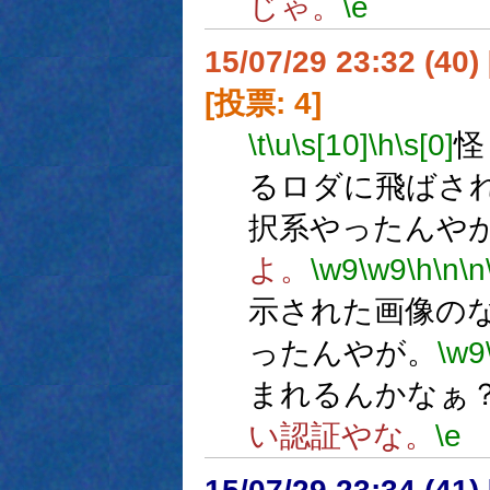
じゃ。
\e
15/07/29 23:32 (
[投票: 4]
\t
\u
\s[10]
\h
\s[0]
怪
るロダに飛ばさ
択系やったんや
よ。
\w9
\w9
\h
\n
\n
示された画像の
ったんやが。
\w9
まれるんかなぁ
い認証やな。
\e