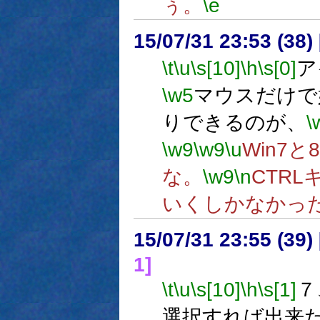
ぅ。
\e
15/07/31 23:53 (
\t
\u
\s[10]
\h
\s[0]
ア
\w5
マウスだけで
りできるのが、
\
\w9
\w9
\u
Win7
な。
\w9
\n
CTR
いくしかなかっ
15/07/31 23:55 (
1]
\t
\u
\s[10]
\h
\s[1]
７
選択すれば出来