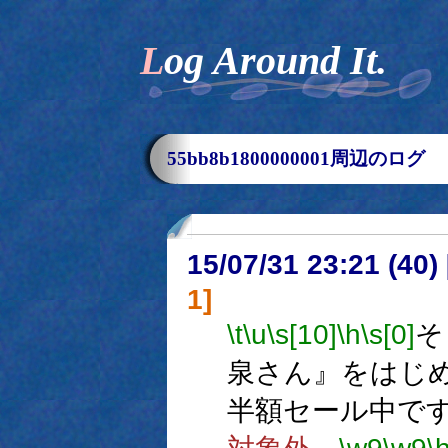
Log Around It.
55bb8b1800000001周辺のログ
15/07/31 23:21 (
1]
\t
\u
\s[10]
\h
\s[0]
そ
泉さん』をはじ
半額セール中で