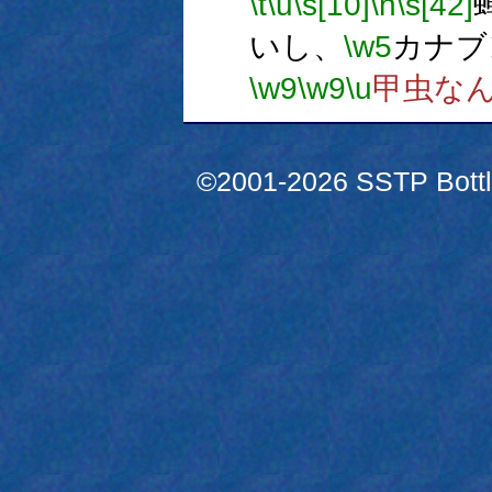
\t
\u
\s[10]
\h
\s[42]
いし、
\w5
カナブ
\w9
\w9
\u
甲虫な
©2001-2026 SSTP Bottle 