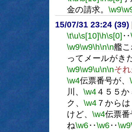
金の請求。
\w9
\w
15/07/31 23:24 (
\t
\u
\s[10]
\h
\s[0]
‥
\w9
\w9
\h
\n
\n
艦こ
ってメールがき
\w9
\w9
\u
\n
\n
それ
\w4
伝票番号が、
川、
\w4
４５５か
ク、
\w4
７からは
けど、
\w4
伝票番
ね
\w6
‥
\w6
‥
\w9