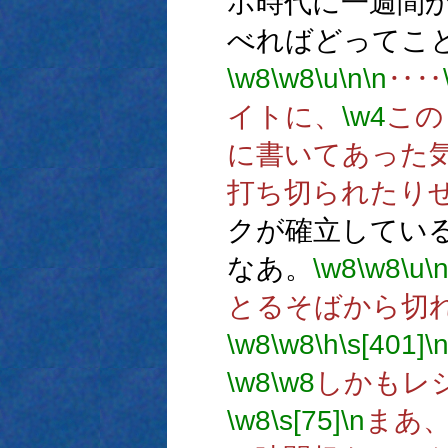
ホ時代に一週間かけ
べればどってこ
\w8
\w8
\u
\n
\n
‥‥
イトに、
\w4
この
に書いてあった
打ち切られたり
クが確立してい
なあ。
\w8
\w8
\u
\
とるそばから切
\w8
\w8
\h
\s[401]
\
\w8
\w8
しかもレ
\w8
\s[75]
\n
まあ