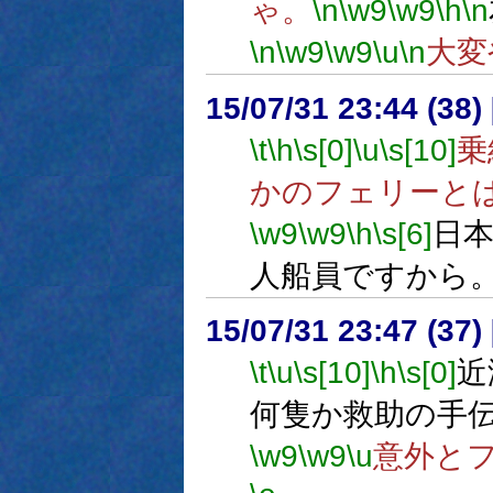
ゃ。
\n
\w9
\w9
\h
\n
\n
\w9
\w9
\u
\n
大変
15/07/31 23:44 (
\t
\h
\s[0]
\u
\s[10]
乗
かのフェリーと
\w9
\w9
\h
\s[6]
日
人船員ですから
15/07/31 23:47 (
\t
\u
\s[10]
\h
\s[0]
近
何隻か救助の手
\w9
\w9
\u
意外と