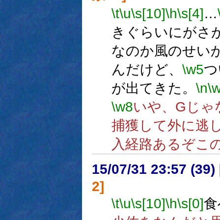
\t
\u
\s[10]
\h
\s[4]
…
きぐらいにがさ
なのか風のせい
んだけど、
\w5
つ
が出てきた。
\n
\
\w8
いや、Gじゃ
捕獲して外に逃
入経路あるぞこ
15/07/31 23:57 (
2]
\t
\u
\s[10]
\h
\s[0]
食