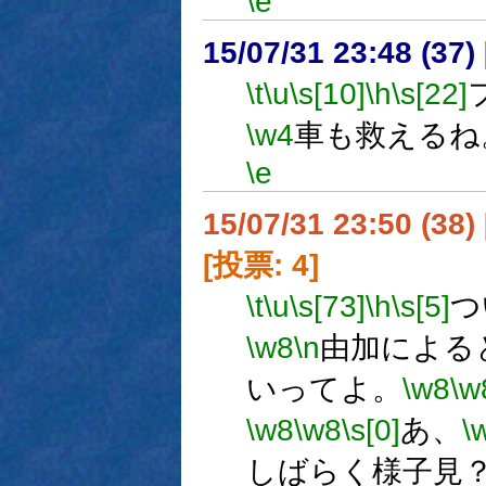
\e
15/07/31 23:48 (
\t
\u
\s[10]
\h
\s[22]
\w4
車も救えるね
\e
15/07/31 23:50 (38
[投票: 4]
\t
\u
\s[73]
\h
\s[5]
つ
\w8
\n
由加による
いってよ。
\w8
\w
\w8
\w8
\s[0]
あ、
\
しばらく様子見