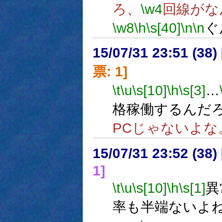
ろ、
\w4
回線がな
\w8
\h
\s[40]
\n
\n
ぐ
15/07/31 23:51 (
票: 1]
\t
\u
\s[10]
\h
\s[3]
…
格稼働するんだ
PCじゃないよな
15/07/31 23:52 (
1]
\t
\u
\s[10]
\h
\s[1]
異
率も半端ないよ