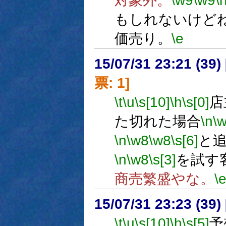
対象外。
\w9
\w9
\
もしれないけど
価売り。
\e
15/07/31 23:21 (
票: 1]
\t
\u
\s[10]
\h
\s[0]
店
た切れた場合
\n
\
\n
\w8
\w8
\s[6]
と
\n
\w8
\s[3]
を試す
商売繁盛やな。
\
15/07/31 23:23 (
\t
\u
\s[10]
\h
\s[5]
予