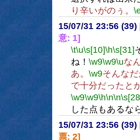
り辛いがのぅ。
\
15/07/31 23:56 (
意: 1]
\t
\u
\s[10]
\h
\s[31]
ね！
\w9
\w9
\u
な
あ。
\w9
そんなだ
で十分だったと
\w9
\w9
\h
\n
\n
\s[28
した点もあるな
15/07/31 23:56 (
票: 2]