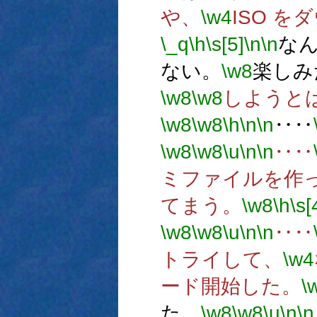
や、
\w4
ISO を
\_q
\h
\s[5]
\n
\n
な
ない。
\w8
楽しみ
\w8
\w8
しようと
\w8
\w8
\h
\n
\n
‥‥
\w8
\w8
\u
\n
\n
‥‥
ミファイルを作
てまう。
\w8
\h
\s[
\w8
\w8
\u
\n
\n
‥‥
トライして、
\w4
ード開始した。
\
た。
\w8
\w8
\u
\n
\n