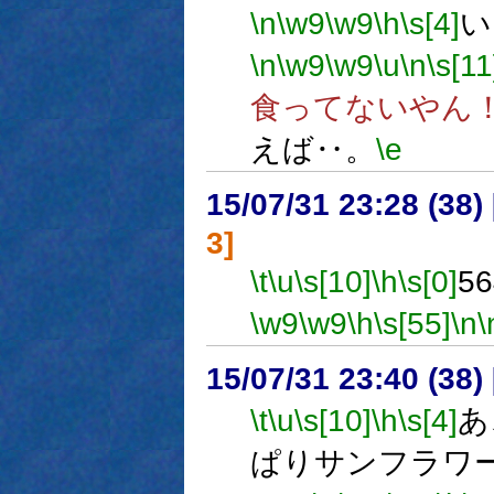
\n
\w9
\w9
\h
\s[4]
い
\n
\w9
\w9
\u
\n
\s[11
食ってないやん
えば‥。
\e
15/07/31 23:28 (
3]
\t
\u
\s[10]
\h
\s[0]
5
\w9
\w9
\h
\s[55]
\n
\
15/07/31 23:40 (
\t
\u
\s[10]
\h
\s[4]
あ
ぱりサンフラワ