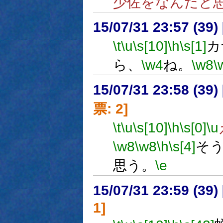
少佐をなんだと
15/07/31 23:57 (
\t
\u
\s[10]
\h
\s[1]
カ
ら、
\w4
ね。
\w8
\
15/07/31 23:58 (
票: 2]
\t
\u
\s[10]
\h
\s[0]
\u
\w8
\w8
\h
\s[4]
そ
思う。
\e
15/07/31 23:59 (
1]