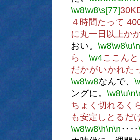
\w8
\w8
\s[77]
30
４時間たって 40
に丸一日以上か
おい。
\w8
\w8
\u
\
ら、
\w4
ここんと
だかがいかれた
\w8
\w8
なんで、
\
ングに。
\w8
\u
\n
\
ちょく切れるく
も安定しとるだ
\w8
\w8
\h
\n
\n
‥‥