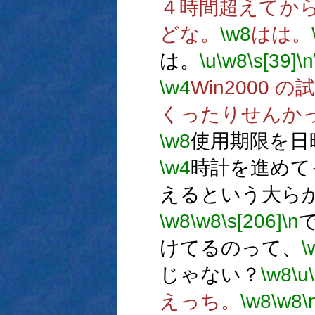
４時間超えてか
どな。
\w8
はは。
は。
\u
\w8
\s[39]
\n
\w4
Win2000
くったりせんか
\w8
使用期限を日
\w4
時計を進めて
えるという大ら
\w8
\w8
\s[206]
\n
けてるのって、
\
じゃない？
\w8
\u
えっち。
\w8
\w8
\