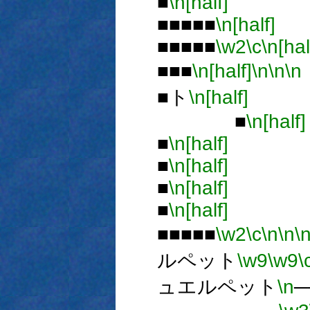
■
\n[half]
■■■■■
\n[half]
■■■■■
\w2
\c
\n[hal
■■■
\n[half]
\n
\n
\n
■ト
\n[half]
■
\n[half]
■
\n[half]
■
\n[half]
■
\n[half]
■
\n[half]
■■■■■
\w2
\c
\n
\n
\
ルペット
\w9
\w9
\
ュエルペット
\n