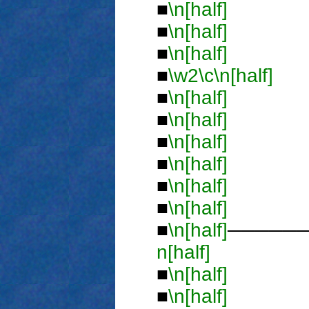
■
\n[half]
■
■
\n[half]
■
■
\n[half]
■
■
\w2
\c
\n[half]
■
\n[half]
■
■
\n[half]
■
■
\n[half]
■
■
\n[half]
■
■
\n[half]
■
■
\n[half]
■
■
\n[half]
─────
n[half]
■ 
■
\n[half]
■
■
\n[half]
■