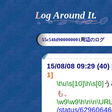
Log Around It.
55c54fd900000001周辺のログ
15/08/08 09:29 (
1]
\t
\u
\s[10]
\h
\s[0]
う
も。
\w9
\w9
\h
\n
\n
\URL
/status/6296064