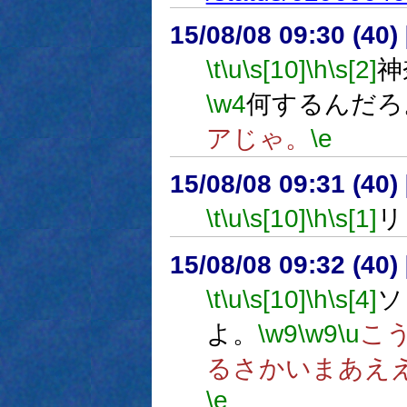
15/08/08 09:30 (
\t
\u
\s[10]
\h
\s[2]
神
\w4
何するんだろ
アじゃ。
\e
15/08/08 09:31 (
\t
\u
\s[10]
\h
\s[1]
リ
15/08/08 09:32 (
\t
\u
\s[10]
\h
\s[4]
ソ
よ。
\w9
\w9
\u
こ
るさかいまあえ
\e