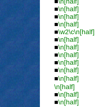
■
\n[half]
■
■
\n[half]
■
■
\n[half]
■
■
\n[half]
■
■
\w2
\c
\n[half]
■
\n[half]
■
■
\n[half]
■
■
\n[half]
■
■
\n[half]
■
\n[half]
■
■
\n[half]
ジ■
\n[half]
■
\n[half]
■
\n[half]
■