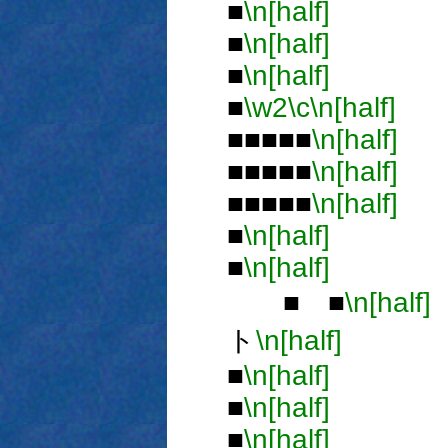
■
\n[half]
■
■
\n[half]
■
■
\n[half]
■
■
\w2
\c
\n[half]
■■■■■
\n[half]
■■■■■
\n[half]
■■■■■
\n[half]
■
\n[half]
■
\n[half]
■
■ ■
\n[half]
ト
\n[half]
■
■
\n[half]
■
\n[half]
■
\n[half]
■