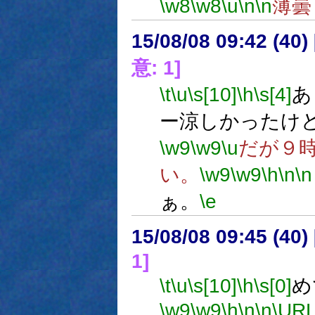
\w8
\w8
\u
\n
\n
薄曇
15/08/08 09:42 (
意: 1]
\t
\u
\s[10]
\h
\s[4]
あ
ー涼しかったけ
\w9
\w9
\u
だが９
い。
\w9
\w9
\h
\n
\n
ぁ。
\e
15/08/08 09:45 (
1]
\t
\u
\s[10]
\h
\s[0]
め
\w9
\w9
\h
\n
\n
\URL