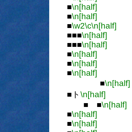
■
\n[half]
■
■
\n[half]
■
■
\w2
\c
\n[half]
■■■
\n[half]
■■■
\n[half]
■
\n[half]
■
\n[half]
■
\n[half]
■
\n[half]
■ト
\n[half]
■ ■
\n[half]
■
\n[half]
■
\n[half]