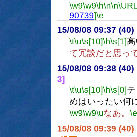
\w9
\w9
\h
\n
\n
\URL
90739
]
\e
15/08/08 09:37 (
\t
\u
\s[10]
\h
\s[1]
高
て冗談だと思っ
15/08/08 09:38 (
3]
\t
\u
\s[10]
\h
\s[0]
テ
めはいったい何
\w9
\w9
\u
なあ。
\
15/08/08 09:39 (