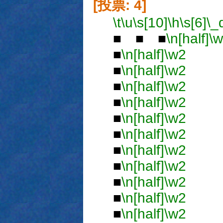
[投票: 4]
\t
\u
\s[10]
\h
\s[6]
\_
■ ■ ■
\n[half]
\
■
\n[half]
\w2
■
■
\n[half]
\w2
■
■
\n[half]
\w2
■
■
\n[half]
\w2
■
■
\n[half]
\w2
■
■
\n[half]
\w2
■
■
\n[half]
\w2
■
■
\n[half]
\w2
■
■
\n[half]
\w2
■
■
\n[half]
\w2
■
■
\n[half]
\w2
■