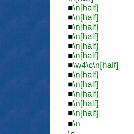
■
\n[half]
■
■
\n[half]
■
■
\n[half]
■
■
\n[half]
■
■
\n[half]
■
■
\n[half]
■
■
\w4
\c
\n[half]
■
\n[half]
■
■
\n[half]
■
■
\n[half]
■
■
\n[half]
■
■
\n[half]
■
■
\n
ジ 
\n
■ 