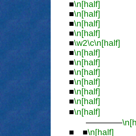
■
\n[half]
■
■
\n[half]
■
■
\n[half]
■
■
\n[half]
■
■
\w2
\c
\n[half]
■
\n[half]
■
■
\n[half]
■
■
\n[half]
■
■
\n[half]
■
■
\n[half]
■
■
\n[half]
■
■
\n[half]
ジ
──────
\n[h
■ ■
\n[half]
■