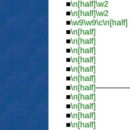
■
\n[half]
\w2
■
■
\n[half]
\w2
■
■
\w9
\w9
\c
\n[half]
■
\n[half]
■
■
\n[half]
■
■
\n[half]
■
■
\n[half]
■
■
\n[half]
■
■
\n[half]
■
■
\n[half]
─────
■
\n[half]
■
■
\n[half]
■
■
\n[half]
■
■
\n[half]
■