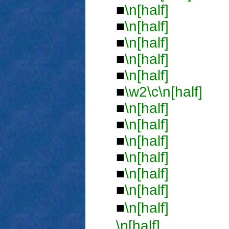
■
\n[half]
■
■
\n[half]
■
■
\n[half]
■
■
\n[half]
■
■
\n[half]
■
■
\w2
\c
\n[half]
■
\n[half]
■
■
\n[half]
■
■
\n[half]
■
■
\n[half]
■
■
\n[half]
■
■
\n[half]
■
■
\n[half]
ジ
\n[half]
■