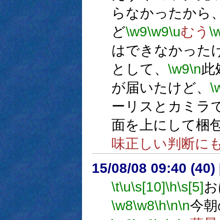
らなかったから
ど
\w9
\w9
\u
むう
\
はできなかった
として、
\w9
\n
此
が届いたけど、
\
ーリスとカミラ
面を上にして梱
味正しい判断に
15/08/08 09:40 (
\t
\u
\s[10]
\h
\s[5]
お
\w8
\w8
\h
\n
\n
今朝