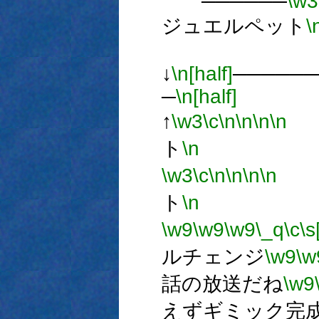
──────
\w3
ジュエルペット
\
↓
\n[half]
─────
─
\n[half]
↑
\w3
\c
\n
\n
\n
\n
ト
\n
・*÷
\w3
\c
\n
\n
\n
\n
ト
\n
マジカ
\w9
\w9
\w9
\_q
\c
\s
ルチェンジ
\w9
\w
話の放送だね
\w9
えずギミック完