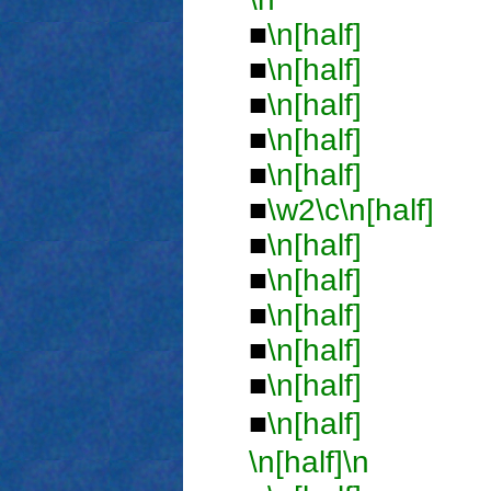
■
\n[half]
■
■
\n[half]
■
■
\n[half]
■
■
\n[half]
■
■
\n[half]
■
■
\w2
\c
\n[half]
■
\n[half]
■
■
\n[half]
■
■
\n[half]
■
■
\n[half]
■
■
\n[half]
■
\n[half]
ジ
\n[half]
\n
■