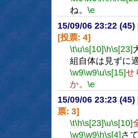
ね。
\e
15/09/06 23:22 (
[投票: 4]
\t
\u
\s[10]
\h
\s[23]
組自体は見ずに
\w9
\w9
\u
\s[15]
せ
か。
\e
15/09/06 23:23 (
票: 3]
\t
\h
\s[23]
\u
\s[10]
\w9
\w9
\h
\s[4]
さ