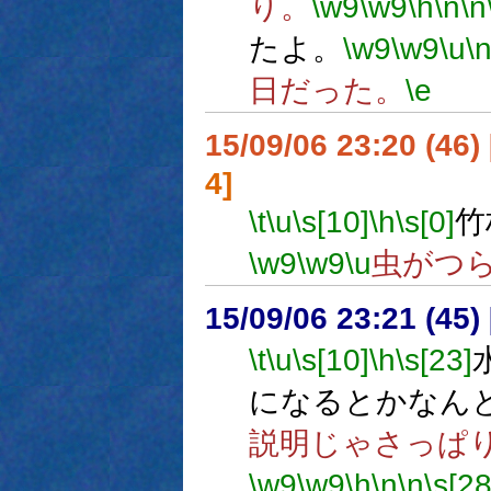
り。
\w9
\w9
\h
\n
\n
たよ。
\w9
\w9
\u
\
日だった。
\e
15/09/06 23:20 (
4]
\t
\u
\s[10]
\h
\s[0]
竹
\w9
\w9
\u
虫がつ
15/09/06 23:21 (
\t
\u
\s[10]
\h
\s[23]
になるとかなん
説明じゃさっぱ
\w9
\w9
\h
\n
\n
\s[28