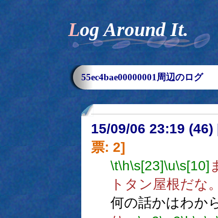
Log Around It.
55ec4bae00000001周辺のログ
15/09/06 23:19 (
票: 2]
\t
\h
\s[23]
\u
\s[10]
トタン屋根だな
何の話かはわか