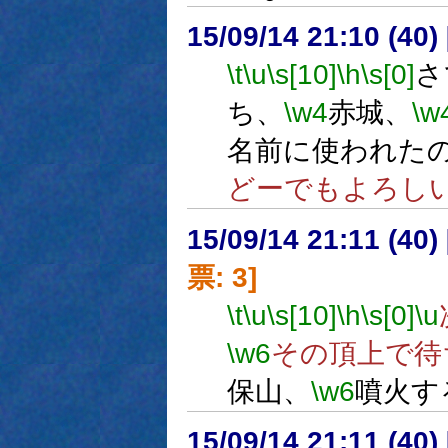
15/09/14 21:10 (
\t
\u
\s[10]
\h
\s[0]
さ
ち、
\w4
赤城、
\w
名前に使われた
どーでもよろし
15/09/14 21:11 (
票: 3]
\t
\u
\s[10]
\h
\s[0]
\u
\w6
その頂上で待
保山、
\w6
噴火す
15/09/14 21:11 (