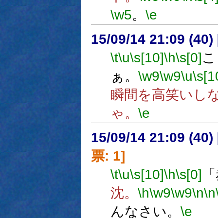
\w5
。
\e
15/09/14 21:09 (
\t
\u
\s[10]
\h
\s[0]
こ
ぁ。
\w9
\w9
\u
\s[1
瞬間を高笑いし
ゃ。
\e
15/09/14 21:09 (
票: 1]
\t
\u
\s[10]
\h
\s[0]
「
沈。
\h
\w9
\w9
\n
\n
んなさい。
\e