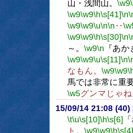
山・浅間山。
\w9
\w9
\w9
\h
\s[41]
\n
\
\w9
\w9
\u
\n
\n
‥
\w
\w9
\w9
\h
\s[30]
\n
\
～。
\w9
\n
『あか
\w9
\w9
\u
\s[11]
\n
\
なもん。
\w9
\w9
\
馬では非常に重
\w5
グンマじゃね
15/09/14 21:08 (
\t
\u
\s[10]
\h
\s[6]
「
ト。
\w9
\w9
\h
\s[4