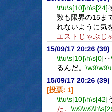
\t
\u
\s[10]
\h
\s[24]
数も限界の15ま
れないように気
エストじゃぶじ
15/09/17 20:26 (
\t
\u
\s[10]
\h
\s[0]
‥
るんだ。
\w9
\w9
\
15/09/17 20:26 (
[投票: 1]
\t
\u
\s[10]
\h
\s[42]
た。
\w9
\w9
\h
\s[2