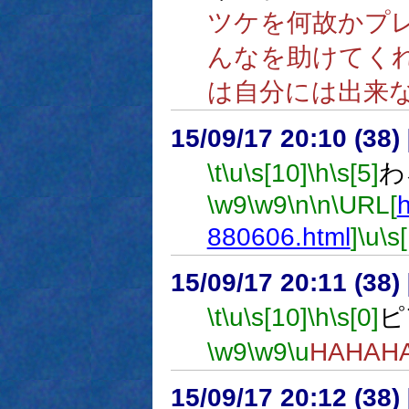
ツケを何故かプ
んなを助けてく
は自分には出来
15/09/17 20:10 (
\t
\u
\s[10]
\h
\s[5]
わ
\w9
\w9
\n
\n
\URL[
h
880606.html
]
\u
\s
15/09/17 20:11 (
\t
\u
\s[10]
\h
\s[0]
ピ
\w9
\w9
\u
HAHAH
15/09/17 20:12 (