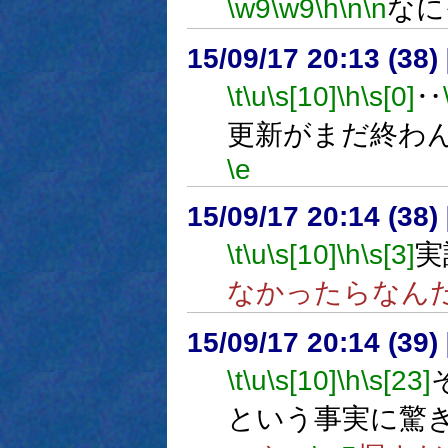
\w9
\w9
\h
\n
\n
なに
15/09/17 20:13 (
\t
\u
\s[10]
\h
\s[0]
‥
更新がまだ終わ
\e
15/09/17 20:14 (
\t
\u
\s[10]
\h
\s[3]
実
なかったらなん
15/09/17 20:14 (
\t
\u
\s[10]
\h
\s[23]
という事実に驚