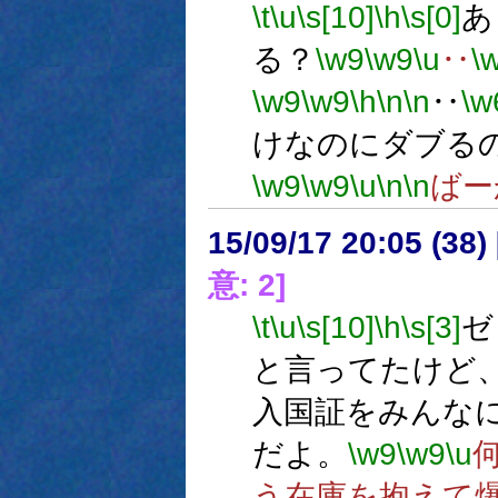
\t
\u
\s[10]
\h
\s[0]
あ
る？
\w9
\w9
\u
‥
\
\w9
\w9
\h
\n
\n
‥
\w
けなのにダブる
\w9
\w9
\u
\n
\n
ばー
15/09/17 20:05 (
意: 2]
\t
\u
\s[10]
\h
\s[3]
ゼ
と言ってたけど
入国証をみんな
だよ。
\w9
\w9
\u
う在庫を抱えて