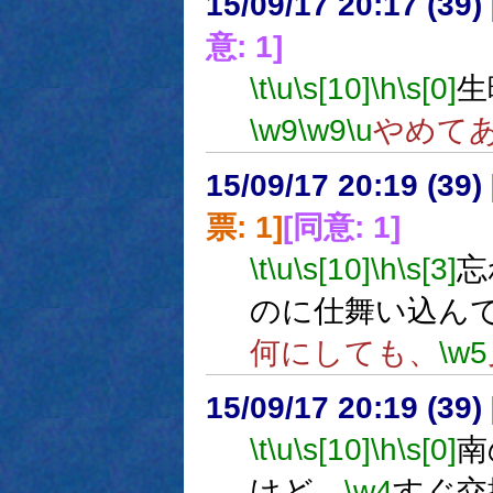
15/09/17 20:17 (
意: 1]
\t
\u
\s[10]
\h
\s[0]
生
\w9
\w9
\u
やめて
15/09/17 20:19 (
票: 1]
[同意: 1]
\t
\u
\s[10]
\h
\s[3]
忘
のに仕舞い込ん
何にしても、
\w5
15/09/17 20:19 (
\t
\u
\s[10]
\h
\s[0]
南
けど、
\w4
すぐ交