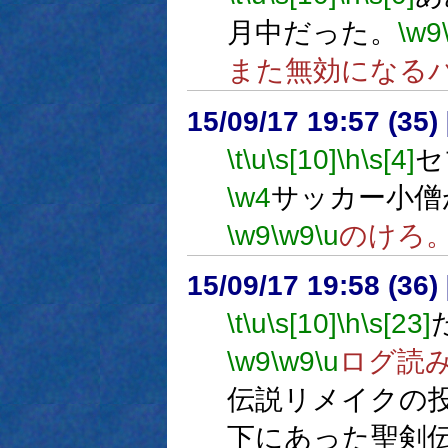
月中だった。
\w9
また無効になる
15/09/17 19:57 (
\t
\u
\s[10]
\h
\s[4]
セ
\w4
サッカー小僧
\w9
\w9
\u
のけろ
15/09/17 19:58 (
\t
\u
\s[10]
\h
\s[23]
\w9
\w9
\u
ログ読
伝説リメイクの
下にあった聖剣