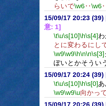
らいで
\w6
‥
\w6
15/09/17 20:23 (
意: 1]
\t
\u
\s[10]
\h
\s[4]
わ
とに変わるにし
\w9
\w9
\h
\n
\n
\s[3]
ぽいとかそうい
15/09/17 20:24 (
\t
\u
\s[10]
\h
\s[0]
あ
\w9
\w9
\u
向かっ
15/09/17 20:26 (