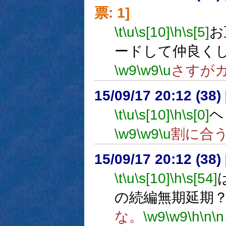
票: 1]
\t
\u
\s[10]
\h
\s[5]
お
ードして仲良く
\w9
\w9
\u
さすが
15/09/17 20:12 (
\t
\u
\s[10]
\h
\s[0]
ヘ
\w9
\w9
\u
割に合
15/09/17 20:12 (
\t
\u
\s[10]
\h
\s[54]
の続編無期延期
な。
\w9
\w9
\h
\n
\n