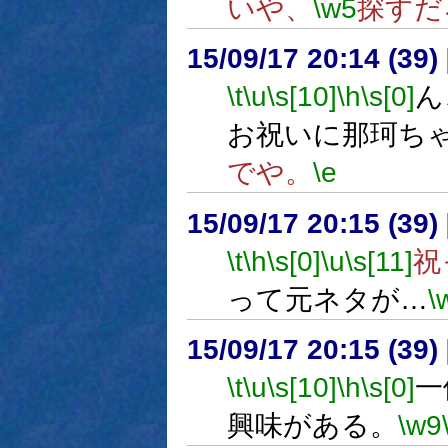
いや、
\w5
探すだ
15/09/17 20:14 (
\t
\u
\s[10]
\h
\s[0]
ん
お祝いに那珂ち
でや。
\e
15/09/17 20:15 (
\t
\h
\s[0]
\u
\s[11]
祝
って元ネタが…
\
15/09/17 20:15 (
\t
\u
\s[10]
\h
\s[0]
一
興味がある。
\w9