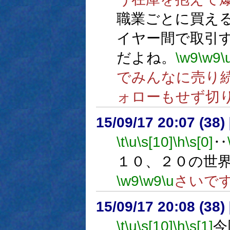
職業ごとに買え
イヤー間で取引
だよね。
\w9
\w9
\
でみんなに売り
ォローもせず切
15/09/17 20:07 (
\t
\u
\s[10]
\h
\s[0]
‥
１０、２０の世
\w9
\w9
\u
さいで
15/09/17 20:08 (
\t
\u
\s[10]
\h
\s[1]
今