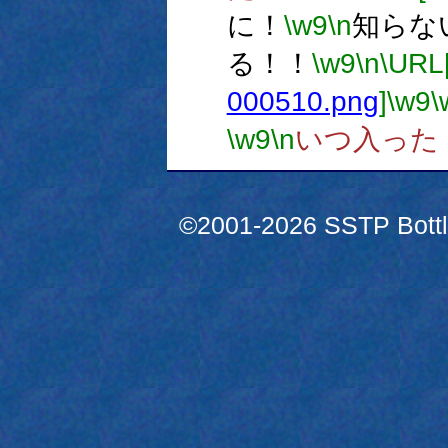
に！
\w9
\n
知らな
る！！
\w9
\n
\URL
000510.png
]
\w9
\
\w9
\n
いつ入った
©2001-2026 SSTP Bottle 