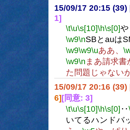
15/09/17 20:15 (
1]
\t
\u
\s[10]
\h
\s[0]
や
\w9
\n
SBとauは
\w9
\w9
\u
ああ、
\
\w9
\n
まあ請求書
た問題じゃない
15/09/17 20:16 (
6]
[同意: 3]
\t
\u
\s[10]
\h
\s[0]
‥
いてるハンドバ