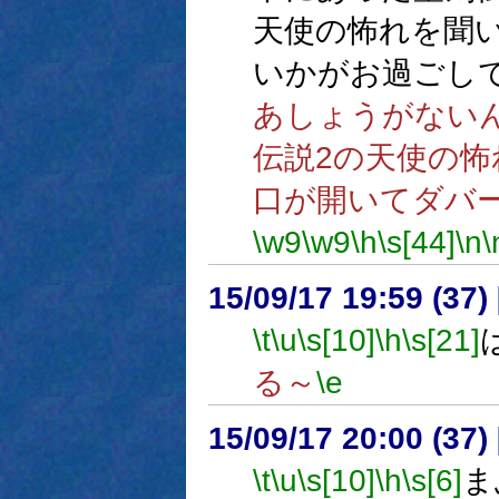
天使の怖れを聞
いかがお過ごし
あしょうがない
伝説2の天使の
口が開いてダバ
\w9
\w9
\h
\s[44]
\n
\
15/09/17 19:59 (
\t
\u
\s[10]
\h
\s[21]
る～
\e
15/09/17 20:00 (
\t
\u
\s[10]
\h
\s[6]
ま