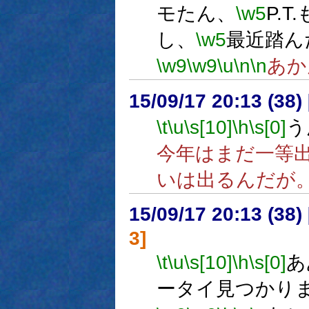
モたん、
\w5
P.
し、
\w5
最近踏ん
\w9
\w9
\u
\n
\n
あか
15/09/17 20:13 (
\t
\u
\s[10]
\h
\s[0]
う
今年はまだ一等
いは出るんだが
15/09/17 20:13 (
3]
\t
\u
\s[10]
\h
\s[0]
あ
ータイ見つかり