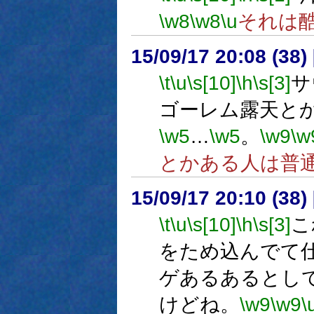
\w8
\w8
\u
それは
15/09/17 20:08 (
\t
\u
\s[10]
\h
\s[3]
サ
ゴーレム露天と
\w5
…
\w5
。
\w9
\w
とかある人は普
15/09/17 20:10 (
\t
\u
\s[10]
\h
\s[3]
こ
をため込んでて
ゲあるあるとし
けどね。
\w9
\w9
\