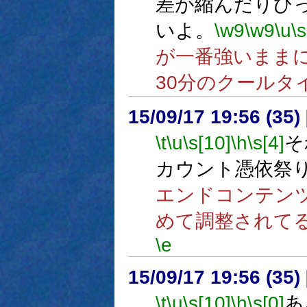
差が縮んだりひ
いよ。
\w9
\w9
\u
\s
が一番強いまま
30分のクールタ
15/09/17 19:56 (
\t
\u
\s[10]
\h
\s[4]
そ
カウント憑依祭
エンドコンテン
めて調整されて
\e
15/09/17 19:56 (
\t
\u
\s[10]
\h
\s[0]
あ