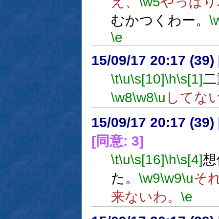
え、
\w5
やっぱり
むかつくわー。
\
\e
15/09/17 20:17 (
\t
\u
\s[10]
\h
\s[1]
二
\w8
\w8
\u
してな
15/09/17 20:17 (
[同意: 3]
\t
\u
\s[16]
\h
\s[4]
想
た。
\w9
\w9
\u
そ
来ないわ。
\e