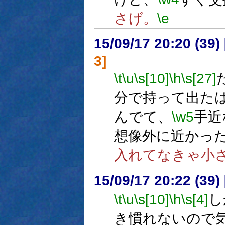
さげ。
\e
15/09/17 20:20 (
3]
\t
\u
\s[10]
\h
\s[27]
分で持って出た
んでて、
\w5
手近
想像外に近かっ
入れてなきゃ小
15/09/17 20:22 (
\t
\u
\s[10]
\h
\s[4]
し
き慣れないので