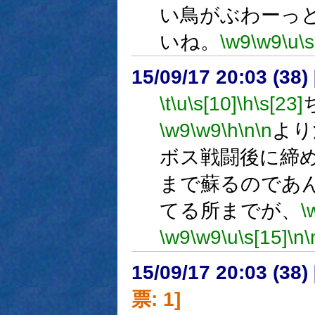
い鳥がぶわーっ
いね。
\w9
\w9
\u
\s
15/09/17 20:03 (
\t
\u
\s[10]
\h
\s[23]
\w9
\w9
\h
\n
\n
より
ボス戦闘後に締
まで蘇るのであ
てる所までが、
\
\w9
\w9
\u
\s[15]
\n
\
15/09/17 20:03 (
票: 1]