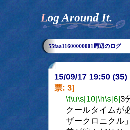
Log Around It.
55faa11600000001周辺のログ
15/09/17 19:50 (
票: 3]
\t
\u
\s[10]
\h
\s[6]
3
クールタイムが
ザークロニクル