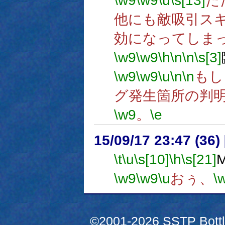
\w9
\w9
\u
\s[13]
た
他にも敵吸引ス
効になってしま
\w9
\w9
\h
\n
\n
\s[3]
\w9
\w9
\u
\n
\n
もし
グ発生箇所の判
\w9
。
\e
15/09/17 23:47 (
\t
\u
\s[10]
\h
\s[21]
\w9
\w9
\u
おぅ、
\
©2001-2026 SSTP Bottle 