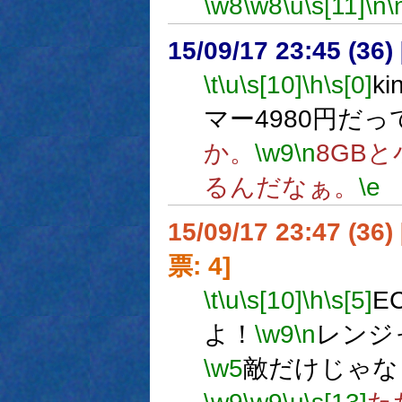
\w8
\w8
\u
\s[11]
\n
\
15/09/17 23:45 (
\t
\u
\s[10]
\h
\s[0]
k
マー4980円だっ
か。
\w9
\n
8GB
るんだなぁ。
\e
15/09/17 23:47 (
票: 4]
\t
\u
\s[10]
\h
\s[5]
E
よ！
\w9
\n
レンジ
\w5
敵だけじゃな