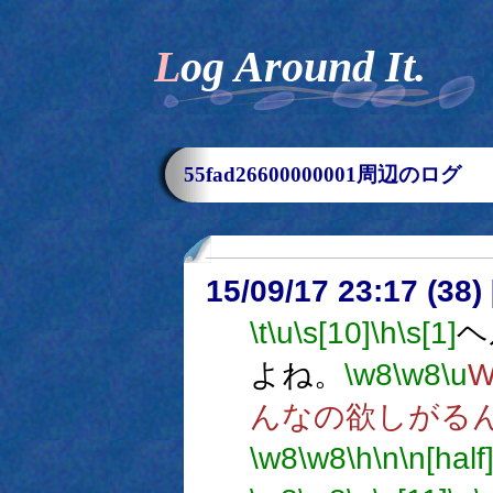
Log Around It.
55fad26600000001周辺のログ
15/09/17 23:17 (
\t
\u
\s[10]
\h
\s[1]
ヘ
よね。
\w8
\w8
\u
んなの欲しがる
\w8
\w8
\h
\n
\n[half