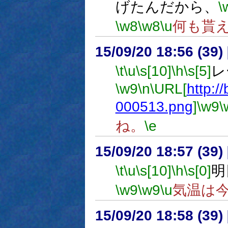
げたんだから、
\
\w8
\w8
\u
何も貰
15/09/20 18:56 (
\t
\u
\s[10]
\h
\s[5]
レ
\w9
\n
\URL[
http://
000513.png
]
\w9
\
ね。
\e
15/09/20 18:57 (
\t
\u
\s[10]
\h
\s[0]
明
\w9
\w9
\u
気温は
15/09/20 18:58 (