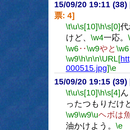
15/09/20 19:11 (
票: 4]
\t
\u
\s[10]
\h
\s[0]
代
けど、
\w4
一応。
\w6
‥
\w9
やと
\w6
\w9
\h
\n
\n
\URL[
ht
000515.jpg
]
\e
15/09/20 19:15 (
\t
\u
\s[10]
\h
\s[4]
ん
ったつもりだけ
\w9
\w9
\u
ヘボは
油かけよう。
\e