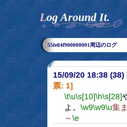
Log Around It.
55fe84f900000001周辺のログ
15/09/20 18:38 (
票: 1]
\t
\u
\s[10]
\h
\s[28]
よ。
\w9
\w9
\u
集
～
\e