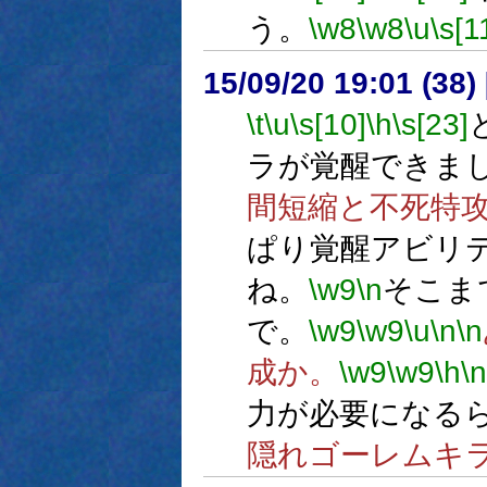
う。
\w8
\w8
\u
\s[1
15/09/20 19:01 (
\t
\u
\s[10]
\h
\s[23]
ラが覚醒できま
間短縮と不死特
ぱり覚醒アビリ
ね。
\w9
\n
そこま
で。
\w9
\w9
\u
\n
\n
成か。
\w9
\w9
\h
\n
力が必要になる
隠れゴーレムキ