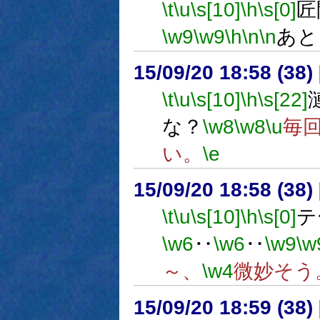
\t
\u
\s[10]
\h
\s[0]
匠
\w9
\w9
\h
\n
\n
あと
15/09/20 18:58 (
\t
\u
\s[10]
\h
\s[22]
な？
\w8
\w8
\u
毎
い。
\e
15/09/20 18:58 (
\t
\u
\s[10]
\h
\s[0]
テ
\w6
‥
\w6
‥
\w9
\w
～、
\w4
微妙そう
15/09/20 18:59 (