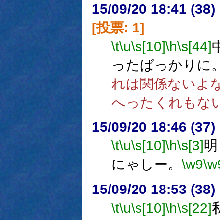
15/09/20 18:41 (
[投票: 1]
\t
\u
\s[10]
\h
\s[44]
ったばっかりに
れは関係ないよ
へったくれもな
15/09/20 18:46 (
\t
\u
\s[10]
\h
\s[3]
明
にゃしー。
\w9
\w
15/09/20 18:53 (
\t
\u
\s[10]
\h
\s[22]