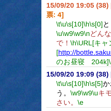
15/09/20 19:05 (
票: 4]
\t
\u
\s[10]
\h
\s[0]
と
\u
\w9
\w9
\n
どん
で！
\h
\URL[キ
[
http://bottle.sak
のお昼寝 204k]
15/09/20 19:09 (
\t
\u
\s[10]
\h
\s[5]
か
う。
\w9
\w9
\u
キ
さい。
\e