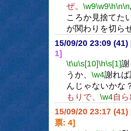
ぜ。
\w9
\w9
\h
\n
\n
ころか見捨てた
が関わりを切ら
15/09/20 23:09 (
1]
\t
\u
\s[10]
\h
\s[1]
謝
うか、
\w4
謝れば
んじゃないかな
もりで、
\w4
自ら
15/09/20 23:17 (
票: 4]