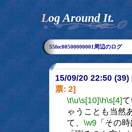
Log Around It.
55fec00500000001周辺のログ
15/09/20 22:50 (
票: 2]
\t
\u
\s[10]
\h
\s[4]
て
ゃうことも当然
て、
\w9
「その時