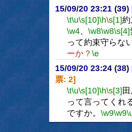
15/09/20 23:21 (
\t
\u
\s[10]
\h
\s[1]
約
\w4
、
\w8
\w8
\s[4]
って約束守らな
ーか？
\e
15/09/20 23:24 (
票: 2]
\t
\u
\s[10]
\h
\s[3]
田
って言ってくれ
ですか。
\w9
\w9
\