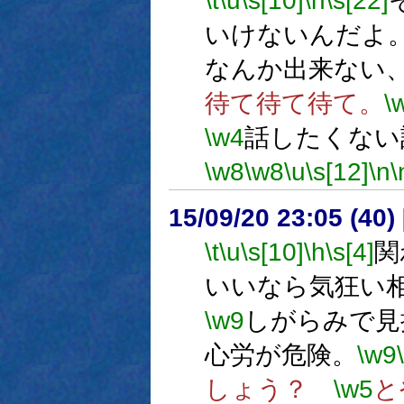
\t
\u
\s[10]
\h
\s[22]
いけないんだよ
なんか出来ない
待て待て待て。
\
\w4
話したくない
\w8
\w8
\u
\s[12]
\n
\
15/09/20 23:05 (
\t
\u
\s[10]
\h
\s[4]
関
いいなら気狂い
\w9
しがらみで見
心労が危険。
\w9
しょう？
\w5
と