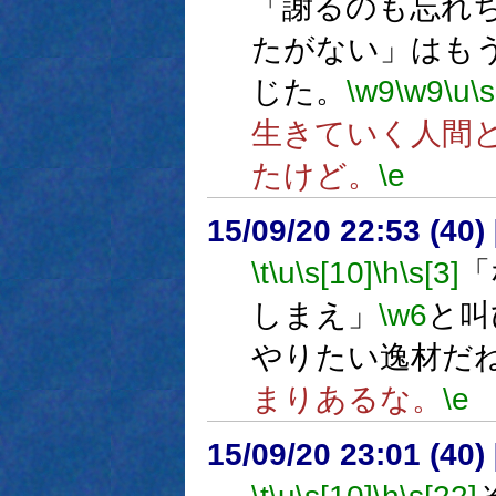
「謝るのも忘れ
たがない」はも
じた。
\w9
\w9
\u
\s
生きていく人間
たけど。
\e
15/09/20 22:53 (
\t
\u
\s[10]
\h
\s[3]
「
しまえ」
\w6
と叫
やりたい逸材だ
まりあるな。
\e
15/09/20 23:01 (