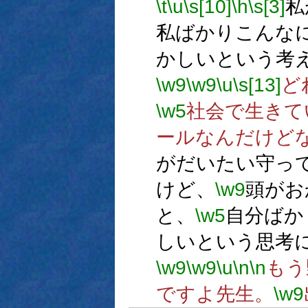
\t
\u
\s[10]
\h
\s[3]
私
私ばかりこんな
かしいという考
\w9
\w9
\u
\s[13]
ど
\w5
社会で生きて
ールなんだけど
がだいたい守っ
けど、
\w9
頭がお
と、
\w5
自分ばか
しいという思考
\w9
\w9
\u
\n
\n
もう
ですよ先生。
\w9