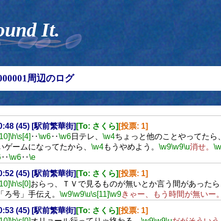
ound It.
00000001周辺のログ
20:48 (45) [駅前繁華街]
[To: さくら]
[投票: 1]
[10]
\h
\s[4]
‥
\w6
‥
\w6
日テレ、
\w4
ちょっと他のことやってたら
いゲームになってたから、
\w4
もうやめよう。
\w9
\w9
\u
消せ。
\
6
‥
\w6
‥
\e
20:52 (45) [駅前繁華街]
[To: さくら]
[投票: 1]
[10]
\h
\s[0]
おらっ、ＴＶで見るものが無いとか言う間があったら
「ろ号」手伝え。
\w9
\w9
\u
\s[11]
\w9
きゃー、もう時間が無いー
20:53 (45) [駅前繁華街]
[To: さくら]
[投票: 1]
[10]
\h
\s[0]
オリョール行ってりゃ終わる。
\w9
\w9
\u
だがそういう