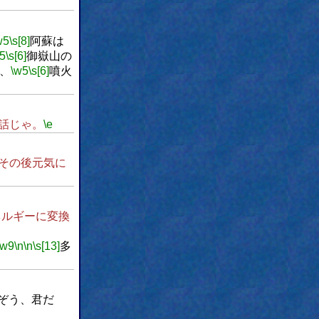
w5
\s[8]
阿蘇は
5
\s[6]
御嶽山の
、
\w5
\s[6]
噴火
話じゃ。
\e
その後元気に
ネルギーに変換
\w9
\n
\n
\s[13]
多
ぞう、君だ