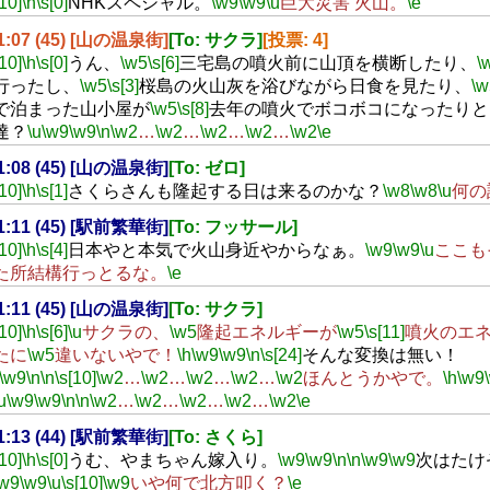
[10]
\h
\s[0]
NHKスペシャル。
\w9
\w9
\u
巨大災害 火山。
\e
21:07 (45) [山の温泉街]
[To: サクラ]
[投票: 4]
[10]
\h
\s[0]
うん、
\w5
\s[6]
三宅島の噴火前に山頂を横断したり、
\
行ったし、
\w5
\s[3]
桜島の火山灰を浴びながら日食を見たり、
\w
で泊まった山小屋が
\w5
\s[8]
去年の噴火でボコボコになったりと
達？
\u
\w9
\w9
\n
\w2
…
\w2
…
\w2
…
\w2
…
\w2
\e
21:08 (45) [山の温泉街]
[To: ゼロ]
[10]
\h
\s[1]
さくらさんも隆起する日は来るのかな？
\w8
\w8
\u
何の
21:11 (45) [駅前繁華街]
[To: フッサール]
[10]
\h
\s[4]
日本やと本気で火山身近やからなぁ。
\w9
\w9
\u
ここも
た所結構行っとるな。
\e
21:11 (45) [山の温泉街]
[To: サクラ]
[10]
\h
\s[6]
\u
サクラの、
\w5
隆起エネルギーが
\w5
\s[11]
噴火のエ
たに
\w5
違いないやで！
\h
\w9
\w9
\n
\s[24]
そんな変換は無い！
\w9
\n
\n
\s[10]
\w2
…
\w2
…
\w2
…
\w2
…
\w2
ほんとうかやで。
\h
\w9
u
\w9
\w9
\n
\n
\w2
…
\w2
…
\w2
…
\w2
…
\w2
\e
21:13 (44) [駅前繁華街]
[To: さくら]
[10]
\h
\s[0]
うむ、やまちゃん嫁入り。
\w9
\w9
\n
\n
\w9
\w9
次はたけ
\w9
\w9
\u
\s[10]
\w9
いや何で北方叩く？
\e