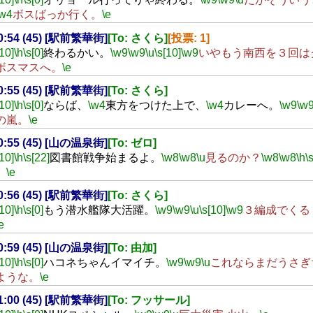
\w4
ボスばっか行く。
\e
20:54 (45) [駅前繁華街]
[To: さくら]
[投票: 1]
[10]
\h
\s[0]
終わるかい。
\w9
\w9
\u
\s[10]
\w9
いやもう南西を３回は
ボスマスへ。
\e
20:55 (45) [駅前繁華街]
[To: さくら]
[10]
\h
\s[0]
ならば、
\w4
東方をつけた上で、
\w4
カレーへ。
\w9
\w
の嵐。
\e
20:55 (45) [山の温泉街]
[To: ゼロ]
[10]
\h
\s[22]
図書館戦争始まるよ。
\w8
\w8
\u
見るのか？
\w8
\w8
\h
\
。
\e
20:56 (45) [駅前繁華街]
[To: さくら]
[10]
\h
\s[0]
もう潜水艦隊大活躍。
\w9
\w9
\u
\s[10]
\w9
３編成でくる
e
20:59 (45) [山の温泉街]
[To: 由加]
[10]
\h
\s[0]
ハコネちゃんイマイチ。
\w9
\w9
\u
これならまだうさぎ
ような。
\e
21:00 (45) [駅前繁華街]
[To: フッサール]