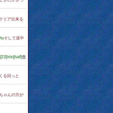
クリア出来る
9
\u
そして道中
s[23]
\n
\n[half]
念
くる回っと
ちゃんの方が