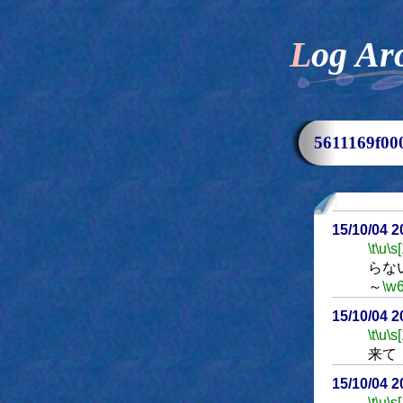
Log Ar
5611169f
15/10/04 
\t
\u
\s
らな
～
\w
15/10/04 
\t
\u
\s
来て
15/10/04 
\t
\u
\s