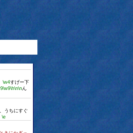
、
\w4
すげー下
w9
\w9
\h
\n
\n
ん
、うちにすぐ
。
\e
ときにかぎっ