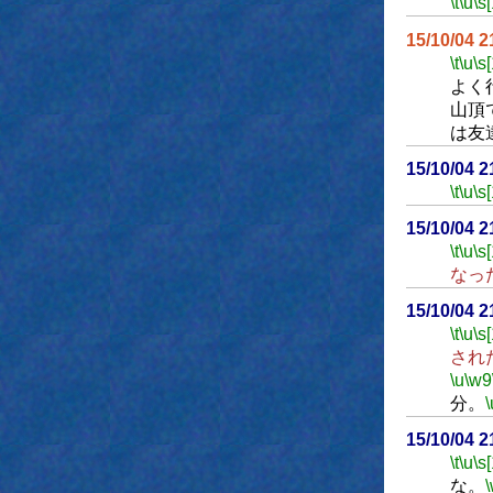
\t
\u
\s
15/10/04 
\t
\u
\s
よく
山頂
は友
15/10/04 
\t
\u
\s
15/10/04 
\t
\u
\s
なっ
15/10/04 
\t
\u
\s
され
\u
\w9
分。
\
15/10/04 
\t
\u
\s
な。