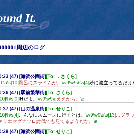
ound It.
00000001周辺のログ
20:33 (47) [海浜公園街]
[To: ．さくら]
0]
\u
\s[10]
風呂にスライムが。
\w9
\w9
\h
\s[4]
妙に波立ってるだけ
20:36 (47) [駅前繁華街]
[To: さくら]
[10]
\h
\s[0]
IHだよ。
\w9
\w9
\u
ええから。
\e
20:37 (47) [山の温泉街]
[To: せりこ]
[10]
\h
\s[4]
こんなにスムースに行くとは。
\w9
\w9
\u
\s[13]
…グラ
ァリエマグナソロ討伐でも見てるようだな。
\e
20:38 (47) [海浜公園街]
[To: せりこ]