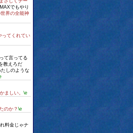
たまさしくチー
MAXでもやり
の世界の全能神
やってくれてい
って言ってる
を教えろだ
わたしのような
e
かましい。
\e
たのか？
\e
れ料金じゃナ