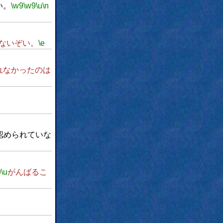
い。
\w9
\w9
\u
\n
ないぞい。
\e
れなかったのは
認められていな
9
\u
がんばるこ