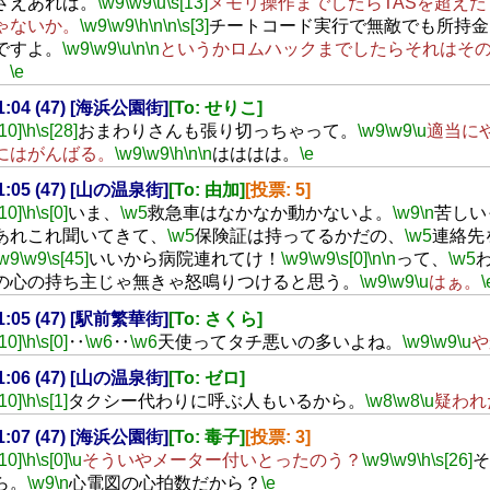
さえあれば。
\w9
\w9
\u
\s[13]
メモリ操作までしたらTASを超え
ゃないか。
\w9
\w9
\h
\n
\n
\s[3]
チートコード実行で無敵でも所持金
ですよ。
\w9
\w9
\u
\n
\n
というかロムハックまでしたらそれはそ
。
\e
21:04 (47) [海浜公園街]
[To: せりこ]
[10]
\h
\s[28]
おまわりさんも張り切っちゃって。
\w9
\w9
\u
適当に
にはがんばる。
\w9
\w9
\h
\n
\n
はははは。
\e
21:05 (47) [山の温泉街]
[To: 由加]
[投票: 5]
[10]
\h
\s[0]
いま、
\w5
救急車はなかなか動かないよ。
\w9
\n
苦しい
あれこれ聞いてきて、
\w5
保険証は持ってるかだの、
\w5
連絡先
\w9
\w9
\s[45]
いいから病院連れてけ！
\w9
\w9
\s[0]
\n
\n
って、
\w5
の心の持ち主じゃ無きゃ怒鳴りつけると思う。
\w9
\w9
\u
はぁ。
\
21:05 (47) [駅前繁華街]
[To: さくら]
[10]
\h
\s[0]
‥
\w6
‥
\w6
天使ってタチ悪いの多いよね。
\w9
\w9
\u
や
21:06 (47) [山の温泉街]
[To: ゼロ]
[10]
\h
\s[1]
タクシー代わりに呼ぶ人もいるから。
\w8
\w8
\u
疑われ
21:07 (47) [海浜公園街]
[To: 毒子]
[投票: 3]
[10]
\h
\s[0]
\u
そういやメーター付いとったのう？
\w9
\w9
\h
\s[26]
そ
ら。
\w9
\n
心電図の心拍数だから？
\e