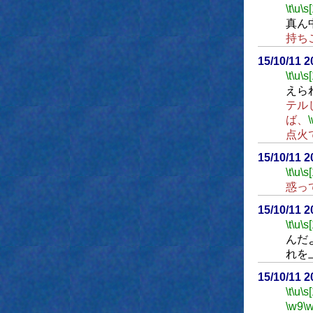
\t
\u
\s
真ん
持ち
15/10/11 
\t
\u
\s
えら
テル
ば、
点火
15/10/11 
\t
\u
\s
惑っ
15/10/11 
\t
\u
\s
んだ
れを
15/10/11 
\t
\u
\s
\w9
\