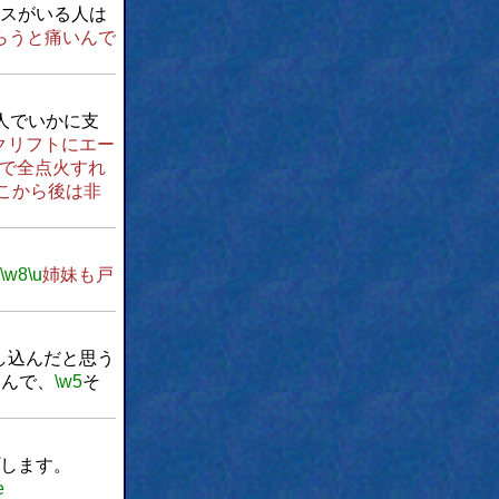
スがいる人は
らうと痛いんで
人でいかに支
クリフトにエー
で全点火すれ
こから後は非
\w8
\u
姉妹も戸
し込んだと思う
るんで、
\w5
そ
します。
e