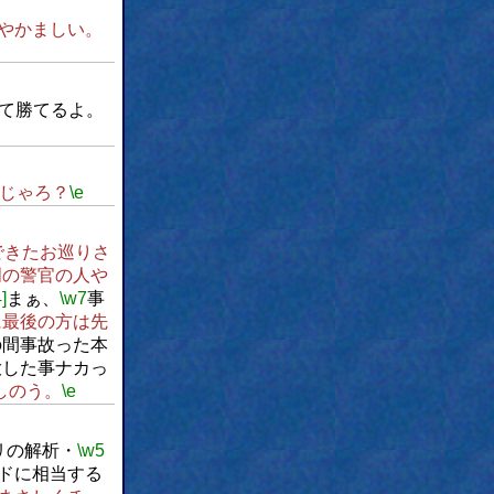
やかましい。
て勝てるよ。
じゃろ？
\e
できたお巡りさ
門の警官の人や
]
まぁ、
\w7
事
に最後の方は先
の間事故った本
大した事ナカっ
しのう。
\e
リの解析・
\w5
ドに相当する