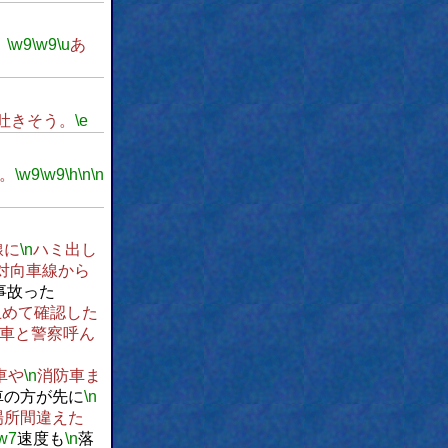
。
\w9
\w9
\u
あ
吐きそう。
\e
。
\w9
\w9
\h
\n
\n
線に
\n
ハミ出し
対向車線から
事故った
止めて確認した
車と警察呼ん
車や
\n
消防車ま
車の方が先に
\n
場所間違えた
w7
速度も
\n
落