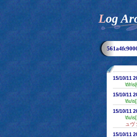
Log Ar
561a4fc9
15/10/11 
\t
\h
\s[
15/10/11 
\t
\u
\s
15/10/11 
\t
\u
\s
ュヴ
15/10/11 