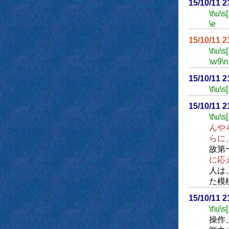
15/10/11 
\t
\u
\s
\e
15/10/11 
\t
\u
\s
\w9
\n
15/10/11 
\t
\u
\s
15/10/11 
\t
\u
\s
んや
らに
故第
に応
人は
た模
15/10/11 
\t
\u
\s
操作