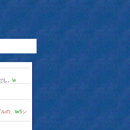
だし。
\e
ブルの、
\w5
シ