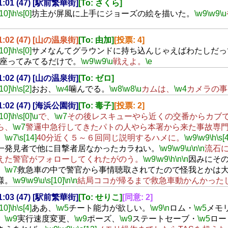
21:01 (47) [駅前繁華街]
[To: さくら]
[10]
\h
\s[0]
坊主が屏風に上手にジョーズの絵を描いた。
\w9
\w9
\u
21:02 (47) [山の温泉街]
[To: 由加]
[投票: 4]
[10]
\h
\s[0]
サメなんてグラウンドに持ち込んじゃえばわたしだっ
座ってみてるだけで。
\w9
\w9
\u
戦えよ。
\e
21:02 (47) [山の温泉街]
[To: ゼロ]
[10]
\h
\s[2]
おお、
\w4
噛んでる。
\w8
\w8
\u
カムは、
\w4
カメラの事
21:02 (47) [海浜公園街]
[To: 毒子]
[投票: 2]
[10]
\h
\s[0]
\u
で、
\w7
その後レスキューやら近くの交番からカブ
ら、
\w7
警邏中急行してきたパトの人やら本署から来た事故専
、
\w7
\s[14]
40分近く５～６回同じ説明するハメに。
\w9
\w9
\h
\s[4
一発見者で他に目撃者居なかったカラねい。
\w9
\w9
\u
\n
\n
流石
えた警官がフォローしてくれたがのう。
\w9
\w9
\h
\n
\n
因みにそ
、
\w7
救急車の中で警官から事情聴取されてたので怪我とかは
様。
\w9
\w9
\u
\s[10]
\n
\n
結局ココが帰るまで救急車動かんかった
21:03 (47) [駅前繁華街]
[To: せりこ]
[同意: 2]
[10]
\h
\s[4]
ああ、
\w5
チート能力が欲しい。
\w9
\n
ロム・
\w5
メモ
、
\w9
実行速度変更、
\w9
ポーズ、
\w9
ステートセーブ・
\w5
ロー