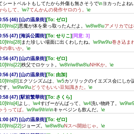
てシートベルトもしてたから外傷も無さそうで
\n
ヨカったよね
からして、
\w7
てんかんの発作ヤロのう。
\e
20:55 (46) [山の温泉街]
[To: ゼロ]
[10]
\h
\s[2]
悪魔が体を乗っ取ったんだよ。
\w8
\w8
\u
アメリカでは
20:55 (47) [海浜公園街]
[To: せりこ]
[同意: 3]
[10]
\h
\s[28]
また珍しい場面に出くわしたね。
\w9
\w9
\u
巻き込ま
中の幸いか。
\e
20:56 (47) [山の温泉街]
[To: ゼロ]
[10]
\h
\s[22]
秩父でロケット。
\w8
\n
\w8
\w8
\u
NHKか。
\e
20:56 (47) [山の温泉街]
[To: 由加]
[10]
\h
\s[0]
エクソシズムは、
\w5
カソリックのイエズス会にしか
です。
\w9
\w9
\u
どうでもいい豆知識きた。
\e
20:58 (47) [駅前繁華街]
[To: さくら]
[10]
\h
\s[4]
よし、
\w4
すげーがんばって、
\w4
洗い物終了。
\w9
\w
ゃうってば。
\w9
\w9
\h
\n
\n
キャベジンも飲んだ。
\e
21:00 (47) [山の温泉街]
[To: ゼロ]
[10]
\h
\s[22]
ジョーズ。
\w8
\w8
\u
Nスぺ開始じゃ。
\e