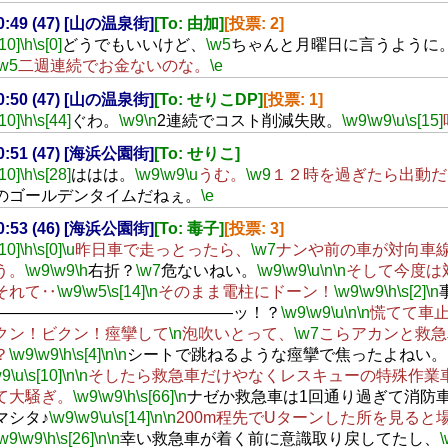
20:49 (47) [山の温泉街]
[To: 由加]
[投票: 2]
[10]
\h
\s[0]
どうでもいいけど、
\w5
ちゃんと月曜日に言うように
\w5
二週連続でお金ないのな。
\e
20:50 (47) [山の温泉街]
[To: せりこDP]
[投票: 1]
[10]
\h
\s[44]
ぐわ。
\w9
\n
2連続でコスト削減失敗。
\w9
\w9
\u
\s[15]
20:51 (47) [海浜公園街]
[To: せりこ]
[10]
\h
\s[28]
ははは。
\w9
\w9
\u
うむ。
\w9
１２時を過ぎたら出動だ
のゴールデンタイムだねぇ。
\e
20:53 (46) [海浜公園街]
[To: 毒子]
[投票: 3]
[10]
\h
\s[0]
\u
昨日車で走っとったら、
\w7
ナンや前の車が対向車
う。
\w9
\w9
\h
右折？
\w7
危ないねい。
\w9
\w9
\u
\n
\n
そして今度は
それて‥
\w9
\w5
\s[14]
\n
そのまま電柱にドーン！
\w9
\w9
\h
\s[2]
\n
―――――――――――――――ッ！？
\w9
\w9
\u
\n
\n
慌てて車
クン！ビクン！痙攣して
\n
泡吹いとって、
\w7
こらアカンと救急
？
\w9
\w9
\h
\s[4]
\n
\n
シートで跳ねるような痙攣で焦ったよねい。
w9
\u
\s[10]
\n
\n
そしたら救急車だけやなくレスキューの特殊作業
て大騒ぎ。
\w9
\w9
\h
\s[66]
\n
ナゼか救急車は1回通り過ぎて消防
マシタ♪
\w9
\w9
\u
\s[14]
\n
\n
200m程先でUターンした所を見ると
\w9
\w9
\h
\s[26]
\n
\n
幸い救急車が着く前に意識取り戻してたし、
\