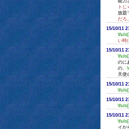
能力
トじ
放題
だろ
15/10/11 
\t
\u
\s
い時
15/10/11 
\t
\u
\s
のに
の、
天使
15/10/11 
\t
\u
\s
15/10/11 
\t
\u
\s
15/10/11 
\t
\u
\s
イか