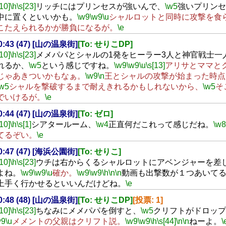
[10]
\h
\s[23]
リッチにはプリンセスが強いんで、
\w5
強いプリンセ
中に置くといいかも。
\w9
\w9
\u
シャルロットと同時に攻撃を食
こたえられるかが勝負になるが。
\e
20:43 (47) [山の温泉街]
[To: せりこDP]
[10]
\h
\s[23]
メメパパとシャルの1発をヒーラー3人と神官戦士一
れるか、
\w5
という感じですね。
\w9
\w9
\u
\s[13]
アリサとママと
じゃあきついかもなぁ。
\w9
\n
王とシャルの攻撃が始まった時点
\w5
シャルを撃破するまで耐えきれるかもしれないから、
\w5
そ
でいけるが。
\e
20:44 (47) [山の温泉街]
[To: ゼロ]
[10]
\h
\s[1]
シアタールーム、
\w4
正直何だこれって感じだね。
\w8
てるぞい。
\e
20:47 (47) [海浜公園街]
[To: せりこ]
[10]
\h
\s[23]
ウチは右からくるシャルロットにアベンジャーを差
よね。
\w9
\w9
\u
確か。
\w9
\w9
\h
\n
\n
動画も出撃数が１つあいて
上手く行かせるといいんだけどね。
\e
20:48 (48) [山の温泉街]
[To: せりこDP]
[投票: 1]
[10]
\h
\s[23]
ちなみにメメパパを倒すと、
\w5
クリフトがドロップ
w9
\u
メメントの父親はクリフト説。
\w9
\w9
\h
\s[44]
\n
\n
ねーよ。
\