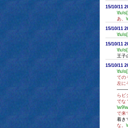
15/10/11 
\t
\u
\s
あ、
15/10/11 
\t
\u
\s
15/10/11 
\t
\u
\s
王子
15/10/11 
\t
\u
\s
ての
左に
――
らビ
でな
\w9
\
で来
着き
な。