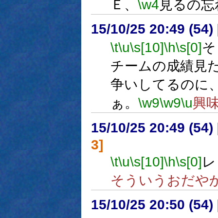
Ｅ、
\w4
見るの忘
15/10/25 20:49 (
\t
\u
\s[10]
\h
\s[0]
そ
チームの成績見
争いしてるのに
ぁ。
\w9
\w9
\u
興
15/10/25 20:49 (
3]
\t
\u
\s[10]
\h
\s[0]
レ
そういうおだや
15/10/25 20:50 (