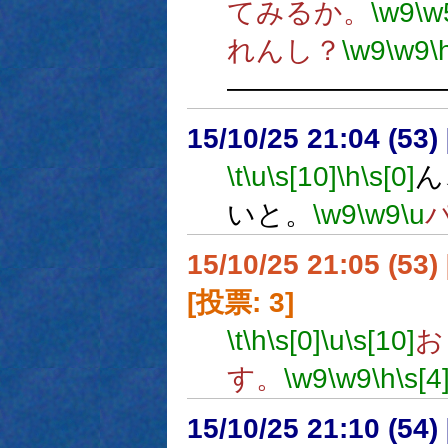
てみるか。
\w9
\w
れんし？
\w9
\w9
\
―――――――
15/10/25 21:04 (
\t
\u
\s[10]
\h
\s[0]
ん
いと。
\w9
\w9
\u
15/10/25 21:05 (
[投票: 3]
\t
\h
\s[0]
\u
\s[10]
お
す。
\w9
\w9
\h
\s[4
15/10/25 21:10 (