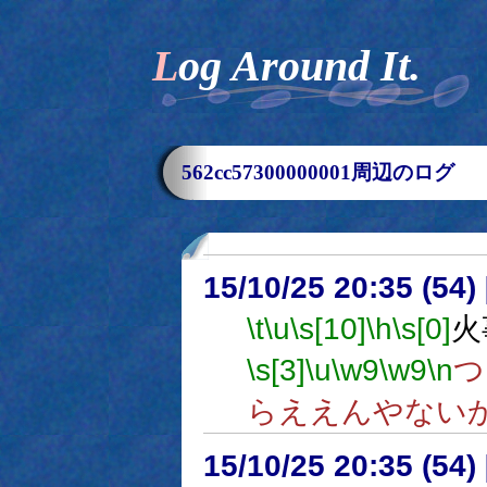
Log Around It.
562cc57300000001周辺のログ
15/10/25 20:35 (
\t
\u
\s[10]
\h
\s[0]
火
\s[3]
\u
\w9
\w9
\n
つ
らええんやない
15/10/25 20:35 (