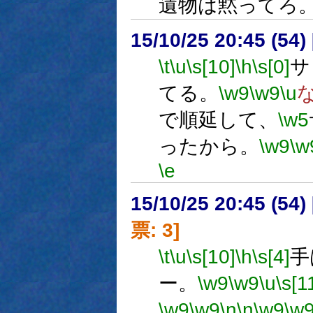
遺物は黙ってろ
15/10/25 20:45 (
\t
\u
\s[10]
\h
\s[0]
サ
てる。
\w9
\w9
\u
で順延して、
\w5
ったから。
\w9
\w
\e
15/10/25 20:45 (
票: 3]
\t
\u
\s[10]
\h
\s[4]
手
ー。
\w9
\w9
\u
\s[1
\w9
\w9
\n
\n
\w9
\w