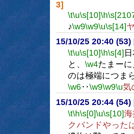
3]
\t
\u
\s[10]
\h
\s[210
♪
\w9
\w9
\u
\s[14]
15/10/25 20:40 (
\t
\u
\s[10]
\h
\s[4]
日
と、
\w4
たまーに
のは極端につま
\w6
‥
\w9
\w9
\u
気
15/10/25 20:44 (
\t
\h
\s[0]
\u
\s[10]
海
クバンドやった