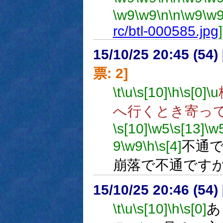
\w9
\w9
\n
\n
\w9
\w
rc/btl-000585.jpg
]
15/10/25 20:45 (
票: 2]
\t
\u
\s[10]
\h
\s[0]
\u
へ行くとき寄っ
\s[10]
\w5
\s[13]
\w
9
\w9
\h
\s[4]
不通
崩落で不通です
15/10/25 20:46 (
\t
\u
\s[10]
\h
\s[0]
あ