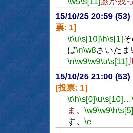
\w5
\s[11]
蕨が残
15/10/25 20:59 (
票: 1]
\t
\u
\s[10]
\h
\s[1]
そ
ば
\n
\w8
さいたま
\n
\w9
\w9
\u
\s[11]
15/10/25 21:00 (
[投票: 1]
\t
\h
\s[0]
\u
\s[10]
…
ま。
\w9
\w9
\h
\s[5
す。
\e