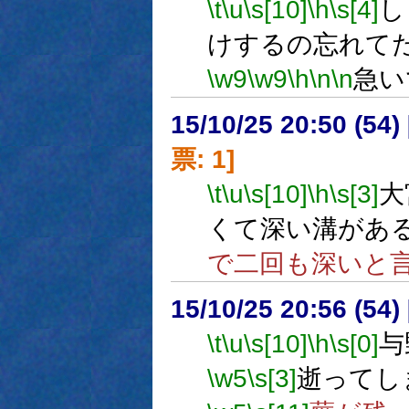
\t
\u
\s[10]
\h
\s[4]
し
けするの忘れて
\w9
\w9
\h
\n
\n
急い
15/10/25 20:50 (
票: 1]
\t
\u
\s[10]
\h
\s[3]
大
くて深い溝があ
で二回も深いと
15/10/25 20:56 (
\t
\u
\s[10]
\h
\s[0]
与
\w5
\s[3]
逝ってし