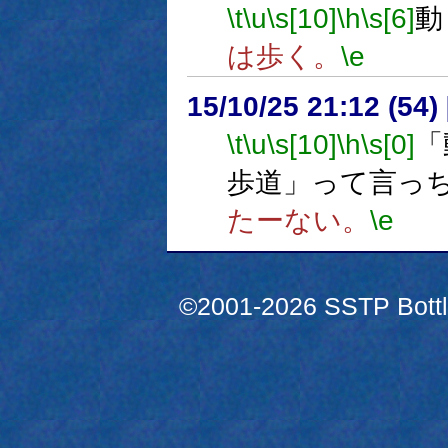
\t
\u
\s[10]
\h
\s[6]
動
は歩く。
\e
15/10/25 21:12 (
\t
\u
\s[10]
\h
\s[0]
「
歩道」って言っ
たーない。
\e
©2001-2026 SSTP Bottle 