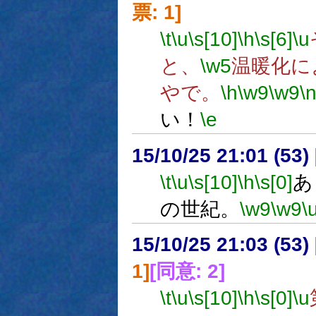
票: 1]
\t
\u
\s[10]
\h
\s[6]
\u
と、
\w5
温暖化に
やで。
\h
\w9
\w9
\
い！
\e
15/10/25 21:01 (
\t
\u
\s[10]
\h
\s[0]
あ
の世紀。
\w9
\w9
\
15/10/25 21:03 (
1]
[同意: 2]
\t
\u
\s[10]
\h
\s[0]
\u