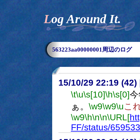
Log Around It.
563223aa00000001周辺のログ
15/10/29 22:19 (
\t
\u
\s[10]
\h
\s[0]
今
ぁ。
\w9
\w9
\u
こ
\w9
\h
\n
\n
\URL[
ht
FF/status/6595