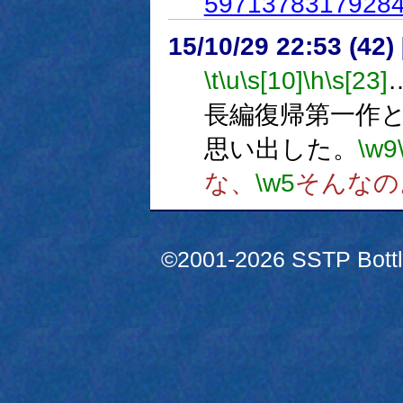
5971378317928
15/10/29 22:53 (
\t
\u
\s[10]
\h
\s[23]
長編復帰第一作
思い出した。
\w9
な、
\w5
そんなの
©2001-2026 SSTP Bottle 