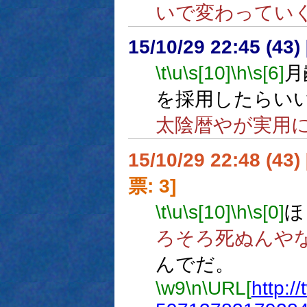
いで変わってい
15/10/29 22:45 (
\t
\u
\s[10]
\h
\s[6]
月
を採用したらい
太陰暦やが実用
15/10/29 22:48 (
票: 3]
\t
\u
\s[10]
\h
\s[0]
ほ
ろそろ死ぬんや
んでだ。
\w9
\n
\URL[
http:/