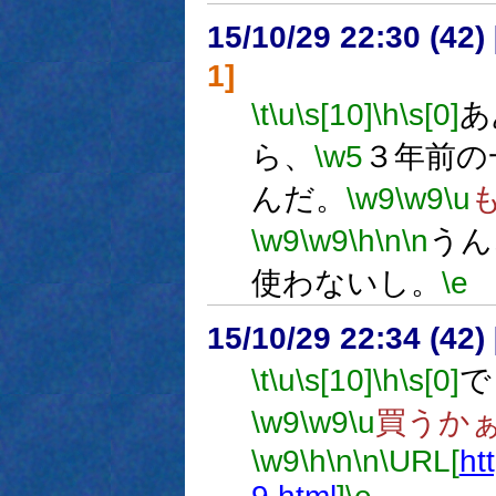
15/10/29 22:30 (
1]
\t
\u
\s[10]
\h
\s[0]
あ
ら、
\w5
３年前の
んだ。
\w9
\w9
\u
\w9
\w9
\h
\n
\n
うん
使わないし。
\e
15/10/29 22:34 (
\t
\u
\s[10]
\h
\s[0]
で
\w9
\w9
\u
買うか
\w9
\h
\n
\n
\URL[
ht