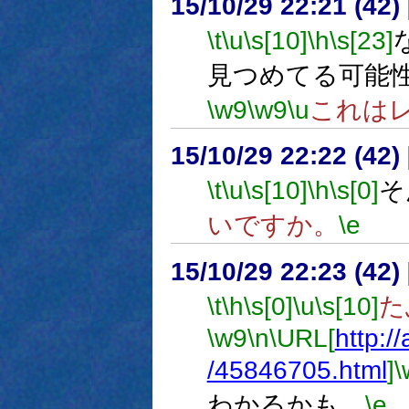
15/10/29 22:21 (
\t
\u
\s[10]
\h
\s[23]
見つめてる可能
\w9
\w9
\u
これは
15/10/29 22:22 (
\t
\u
\s[10]
\h
\s[0]
そ
いですか。
\e
15/10/29 22:23 (
\t
\h
\s[0]
\u
\s[10]
た
\w9
\n
\URL[
http:/
/45846705.html
]
\
わかるかも。
\e