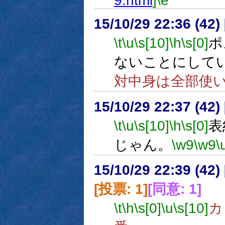
9.html
]
\e
15/10/29 22:36 (
\t
\u
\s[10]
\h
\s[0]
ポ
ないことにして
対中身は全部使
15/10/29 22:37 (
\t
\u
\s[10]
\h
\s[0]
表
じゃん。
\w9
\w9
\
15/10/29 22:39 (
[投票: 1]
[同意: 1]
\t
\h
\s[0]
\u
\s[10]
カ