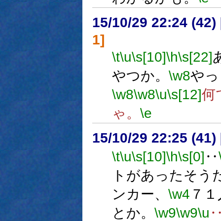
15/10/29 22:24 (
1]
\t
\u
\s[10]
\h
\s[22]
やつか。
\w8
やっ
\w8
\w8
\u
\s[12]
何
ゃ。
\e
15/10/29 22:25 (
\t
\u
\s[10]
\h
\s[0]
‥
トがあったそう
ンカー、
\w4
７１
とか。
\w9
\w9
\u