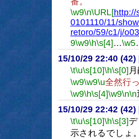
番。
\w9
\n
\URL[
http:/
0101110/11/show
retoro/59/c1/j/
9
\w9
\h
\s[4]
…
\w5
15/10/29 22:40 (
\t
\u
\s[10]
\h
\s[0]
月
\w9
\w9
\u
全然行
\w9
\h
\s[4]
\w9
\n
\n
15/10/29 22:42 (
\t
\u
\s[10]
\h
\s[3]
デ
示されるでしょ