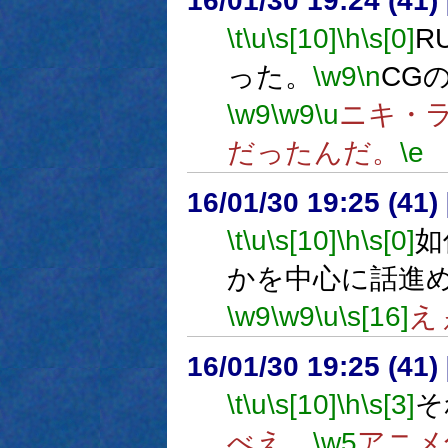
16/01/30 19:24 (
\t
\u
\s[10]
\h
\s[0]
R
った。
\w9
\n
CG
\w9
\w9
\u
ニキ・
だったんだ。
\e
16/01/30 19:25 (
\t
\u
\s[10]
\h
\s[0]
如
かを中心に話進
\w9
\w9
\u
\s[16]
え
16/01/30 19:25 (
\t
\u
\s[10]
\h
\s[3]
そ
べえ、
\w5
アニメ