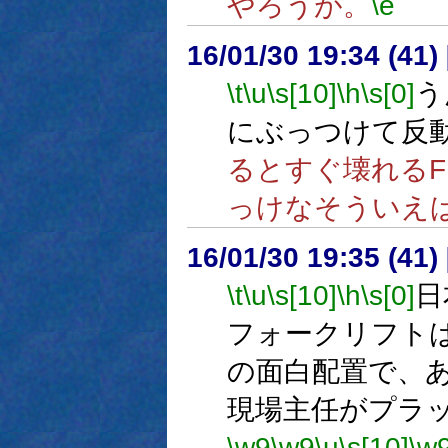
やろうが。
\e
16/01/30 19:34 (
\t
\u
\s[10]
\h
\s[0]
う
にぶっつけて反
るとすぐ壊れるF
っけなそういえ
16/01/30 19:35 (
\t
\u
\s[10]
\h
\s[0]
日
フォークリフト
の面白配置で、
現場主任がプラ
\w9
\w9
\u
\s[10]
\w