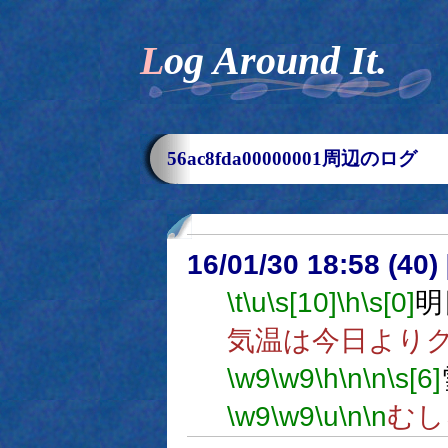
Log Around It.
56ac8fda00000001周辺のログ
16/01/30 18:58 (
\t
\u
\s[10]
\h
\s[0]
明
気温は今日より
\w9
\w9
\h
\n
\n
\s[6]
\w9
\w9
\u
\n
\n
むし