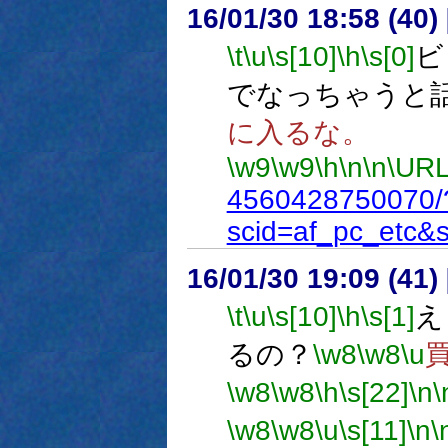
16/01/30 18:58 (
\t
\u
\s[10]
\h
\s[0]
ビ
でなっちゃうと
に入るな。
\w9
\w9
\h
\n
\n
\URL
4560428750070/
scid=af_pc_etc&
16/01/30 19:09 (
\t
\u
\s[10]
\h
\s[1]
え
るの？
\w8
\w8
\u
\w8
\w8
\h
\s[22]
\n
\
\w8
\w8
\u
\s[11]
\n
\