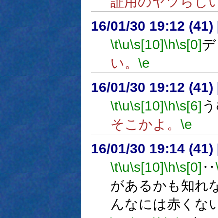
証用のヤツらし
16/01/30 19:12 (
\t
\u
\s[10]
\h
\s[0]
デ
い。
\e
16/01/30 19:12 (
\t
\u
\s[10]
\h
\s[6]
う
そこかよ。
\e
16/01/30 19:14 (
\t
\u
\s[10]
\h
\s[0]
‥
があるかも知れ
んなには赤くな