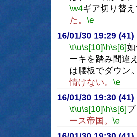
\w4
ギア切り替え
た。
\e
16/01/30 19:29 (
\t
\u
\s[10]
\h
\s[6]
如
ーキを踏み間違
は腰板でダウン
情けない。
\e
16/01/30 19:30 (
\t
\u
\s[10]
\h
\s[6]
ブ
ース帝国。
\e
16/01/30 19:30 (