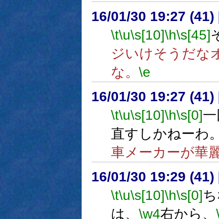
16/01/30 19:27 (
\t
\u
\s[10]
\h
\s[45]
ジいけそうだな
な。
\e
16/01/30 19:27 (
\t
\u
\s[10]
\h
\s[0]
一
直すしかねーわ
車メーカーが華
16/01/30 19:29 (
\t
\u
\s[10]
\h
\s[0]
ち
は、
\w4
右から、