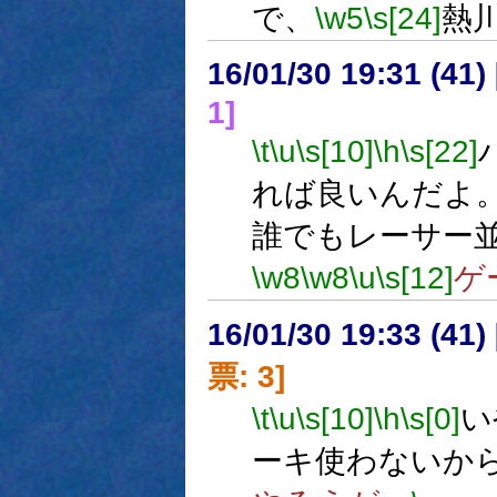
で、
\w5
\s[24]
熱
16/01/30 19:31 (
1]
\t
\u
\s[10]
\h
\s[22]
れば良いんだよ
誰でもレーサー
\w8
\w8
\u
\s[12]
ゲ
16/01/30 19:33 (
票: 3]
\t
\u
\s[10]
\h
\s[0]
い
ーキ使わないか