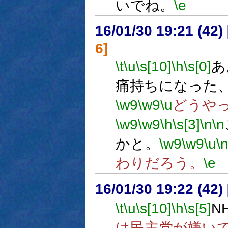
いでね。
\e
16/01/30 19:21 (
6]
\t
\u
\s[10]
\h
\s[0]
あ
痛持ちになった
\w9
\w9
\u
どうや
\w9
\w9
\h
\s[3]
\n
\n
かと。
\w9
\w9
\u
\
わりだろう。
\e
16/01/30 19:22 (
\t
\u
\s[10]
\h
\s[5]
N
は民主党が嫌い