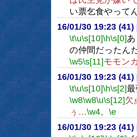
い票乞食やって
16/01/30 19:23 (
\t
\u
\s[10]
\h
\s[0]
あ
の仲間だったん
\w5
\s[11]
モモン
16/01/30 19:23 (
\t
\u
\s[10]
\h
\s[2]
最
\w8
\w8
\u
\s[12]
欠
ぅ…
\w4
。
\e
16/01/30 19:23 (