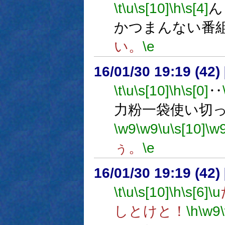
\t
\u
\s[10]
\h
\s[4]
ん
かつまんない番
い。
\e
16/01/30 19:19 (
\t
\u
\s[10]
\h
\s[0]
‥
力粉一袋使い切
\w9
\w9
\u
\s[10]
\w
ぅ。
\e
16/01/30 19:19 (
\t
\u
\s[10]
\h
\s[6]
\u
しとけと！
\h
\w9