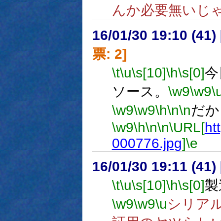
んか必要無いじ
16/01/30 19:10 (
票: 2]
\t
\u
\s[10]
\h
\s[0]
今
ソース。
\w9
\w9
\
\w9
\w9
\h
\n
\n
だか
\w9
\h
\n
\n
\URL[
htt
000776.jpg
]
\e
16/01/30 19:11 (
\t
\u
\s[10]
\h
\s[0]
製
\w9
\w9
\u
シリア