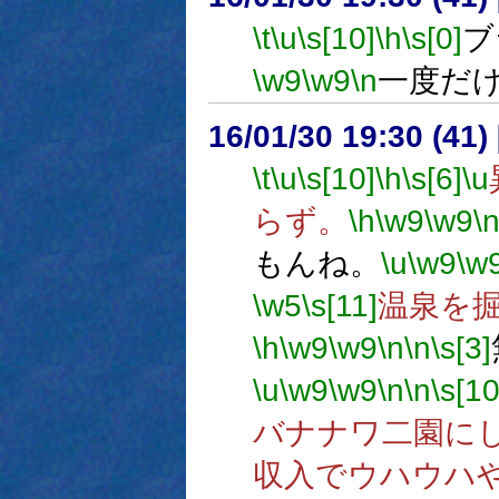
\t
\u
\s[10]
\h
\s[0]
ブ
\w9
\w9
\n
一度だ
16/01/30 19:30 (
\t
\u
\s[10]
\h
\s[6]
\u
らず。
\h
\w9
\w9
\
もんね。
\u
\w9
\w
\w5
\s[11]
温泉を
\h
\w9
\w9
\n
\n
\s[3]
\u
\w9
\w9
\n
\n
\s[10
バナナワ二園に
収入でウハウハ