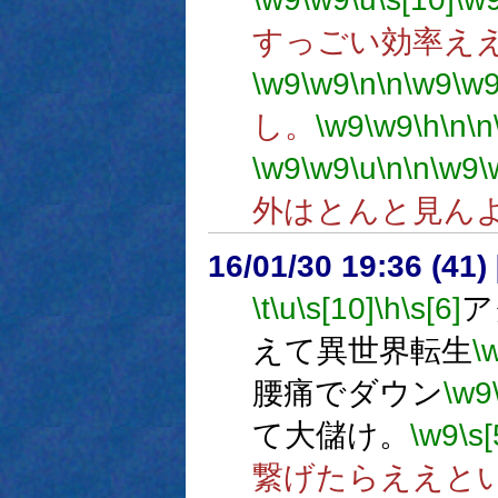
すっごい効率え
\w9
\w9
\n
\n
\w9
\w
し。
\w9
\w9
\h
\n
\n
\w9
\w9
\u
\n
\n
\w9
\
外はとんと見ん
16/01/30 19:36 (
\t
\u
\s[10]
\h
\s[6]
ア
えて異世界転生
\
腰痛でダウン
\w9
て大儲け。
\w9
\s[
繋げたらええと