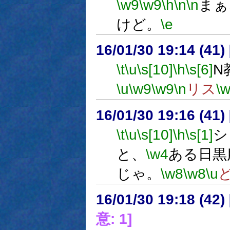
\w9
\w9
\h
\n
\n
まぁ
けど。
\e
16/01/30 19:14 (
\t
\u
\s[10]
\h
\s[6]
N
\u
\w9
\w9
\n
リス
\
16/01/30 19:16 (
\t
\u
\s[10]
\h
\s[1]
シ
と、
\w4
ある日黒
じゃ。
\w8
\w8
\u
16/01/30 19:18 (
意: 1]