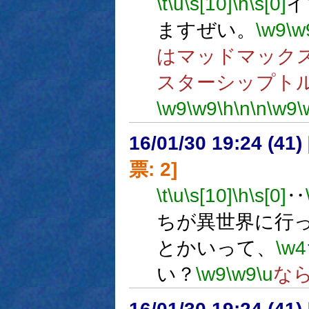
\t
\u
\s[10]
\h
\s[0]
イ
ますぜい。
\w9
\w
はマッドマック
スターシップト
\w9
\w9
\h
\n
\n
\w9
\
16/01/30 19:24 (
票: 2]
\t
\u
\s[10]
\h
\s[0]
‥
ちが異世界に行
とかいって、
\w4
い？
\w9
\w9
\u
な