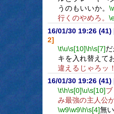
うのもいいか。
\
行くのやめろ。
\
16/01/30 19:26 (
2]
\t
\u
\s[10]
\h
\s[7]
だ
キを入れ替えて
違えるじゃろッ
16/01/30 19:26 (
\t
\h
\s[0]
\u
\s[10]
ブ
み最強の主人公
\w9
\w9
\h
\s[4]
無