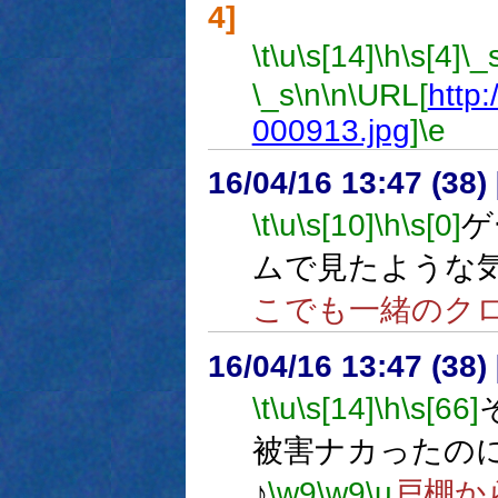
4]
\t
\u
\s[14]
\h
\s[4]
\_
\_s
\n
\n
\URL[
http:
000913.jpg
]
\e
16/04/16 13:47 (
\t
\u
\s[10]
\h
\s[0]
ゲ
ムで見たような
こでも一緒のク
16/04/16 13:47 (
\t
\u
\s[14]
\h
\s[66]
被害ナカったの
♪
\w9
\w9
\u
戸棚か