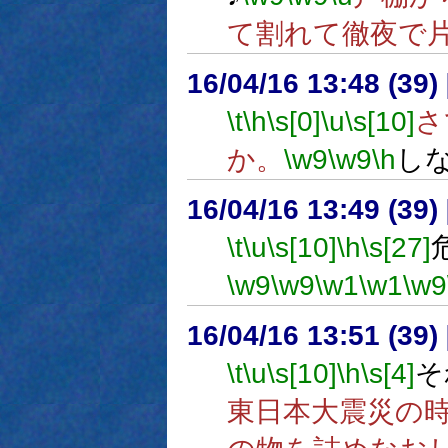
て割れて徹夜で
16/04/16 13:48 (
\t
\h
\s[0]
\u
\s[10]
さ
か。
\w9
\w9
\h
し
16/04/16 13:49 (
\t
\u
\s[10]
\h
\s[27]
\w9
\w9
\w1
\w1
\w9
16/04/16 13:51 (39
\t
\u
\s[10]
\h
\s[4]
そ
東日本大震災の