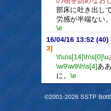
の物を詰めなお
部床に吐き出し
労感が半端ない
\e
16/04/16 13:52 (
3]
\t
\u
\s[14]
\h
\s[0]
\u
\w9
\w9
\h
\s[4]
あ
に。
\e
©2001-2026 SSTP Bottle 