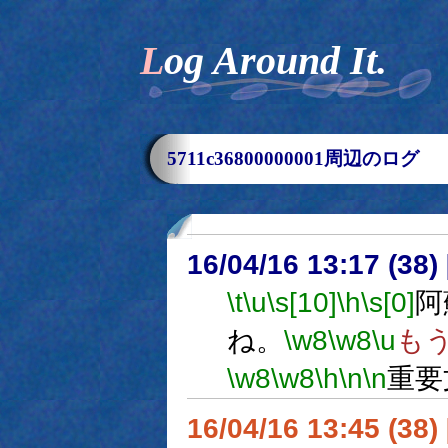
Log Around It.
5711c36800000001周辺のログ
16/04/16 13:17 (
\t
\u
\s[10]
\h
\s[0]
阿
ね。
\w8
\w8
\u
も
\w8
\w8
\h
\n
\n
重要
16/04/16 13:45 (