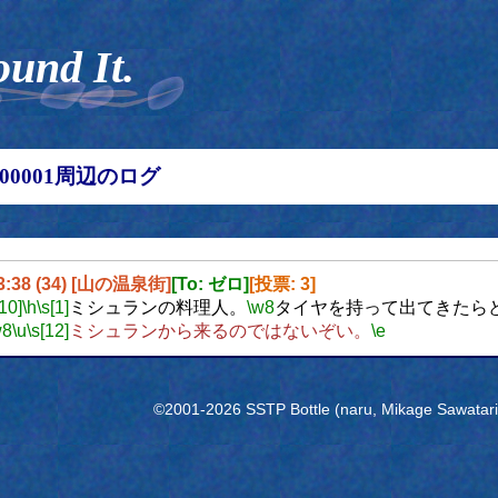
ound It.
00000001周辺のログ
23:38 (34) [山の温泉街]
[To: ゼロ]
[投票: 3]
[10]
\h
\s[1]
ミシュランの料理人。
\w8
タイヤを持って出てきたら
w8
\u
\s[12]
ミシュランから来るのではないぞい。
\e
©2001-2026 SSTP Bottle (naru, Mikage Sawatari) 