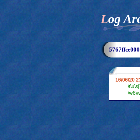
Log Ar
5767ffce
16/06/20 
\t
\u
\s
\w8
\