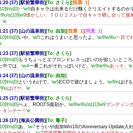
21:20 (37) [駅前繁華街]
[To: さくら]
[投票: 1]
[10]
\h
\s[0]
‥
\w9
自キャラは出来るだけ醜くクリエイトするのが
w9
\u
\s[10]
\w9
懐かしい、ＴＤＵ２スレで自キャラ晒し合って腹
。
\e
21:21 (37) [山の温泉街]
[To: 由加]
[投票: 1]
[同意: 1]
[10]
\h
\s[0]
いや、
\w5
これはうまいと思ったよ。
\w9
\w9
\u
一目で
e
21:23 (37) [駅前繁華街]
[To: さくら]
[10]
\h
\s[0]
もうちょっとエプロンドレスっぽいのが欲しいところ
た中では、
\w4
一番これがそれっぽいけど。
\w9
\w9
\u
あっそ。
\e
21:24 (37) [山の温泉街]
[To: 由加]
[10]
\h
\s[0]
というわけで、
\w5
ECOで遊びましょう。
\w9
\n
はげも
w9
\u
はげー。
\e
21:25 (37) [駅前繁華街]
[To: さくら]
[10]
\h
\s[0]
へぇ、ROOTS復刻か。
\w9
\w9
\u
\s[11]
\w9
マンディン
・キンテー！
\e
21:26 (37) [海浜公園街]
[To: 毒子]
[10]
\h
\s[0]
あ、
\w7
そういや由加Win10のAnniversary Update
かエラー出たり、
\w7
環境変数初期化されたりトカの話出とっ