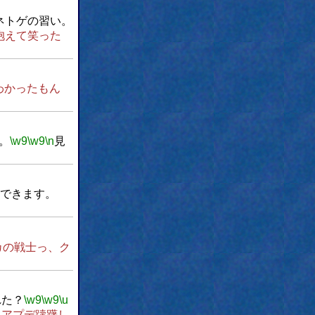
ネトゲの習い。
抱えて笑った
わかったもん
。
\w9
\w9
\n
見
できます。
カの戦士っ、ク
入れた？
\w9
\w9
\u
てアプデ躊躇し