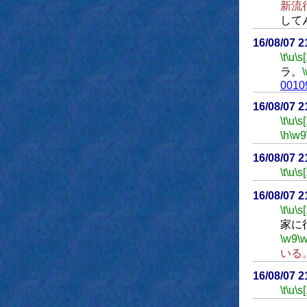
新流
して
16/08/07 
\t
\u
\s
ラ。
0010
16/08/07 
\t
\u
\s
\h
\w9
16/08/07 
\t
\u
\s
16/08/07 
\t
\u
\s
家に
\w9
\
いる
16/08/07 
\t
\u
\s