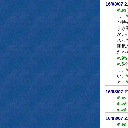
16/08/07 
\t
\u
\s
し。
パ特
すき
かい
入っ
囲気
たか
\w9
\s
\w5
で、
い、
と。
16/08/07 
\t
\u
\s
\h
\w9
\u
\w9
16/08/07 
\t
\u
\s