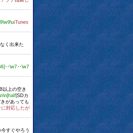
w9
\w9
\u
iTunes
なく出来た
66]
‥
\w7
‥
\w7
GB以上の空き
\n
\n[half]
SDカ
空きがあっても
けに対応したが
n
今すぐやろう