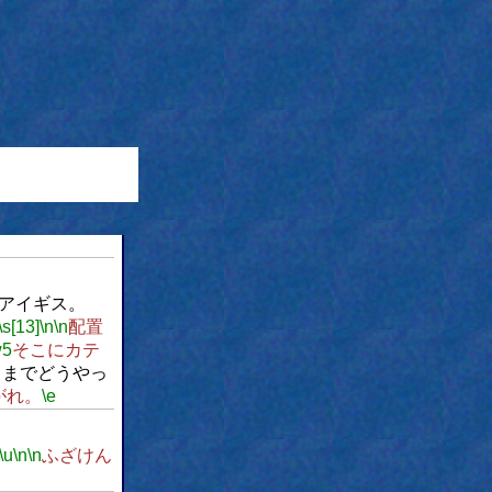
アイギス。
\s[13]
\n
\n
配置
w5
そこにカテ
こまでどうやっ
がれ。
\e
\u
\n
\n
ふざけん