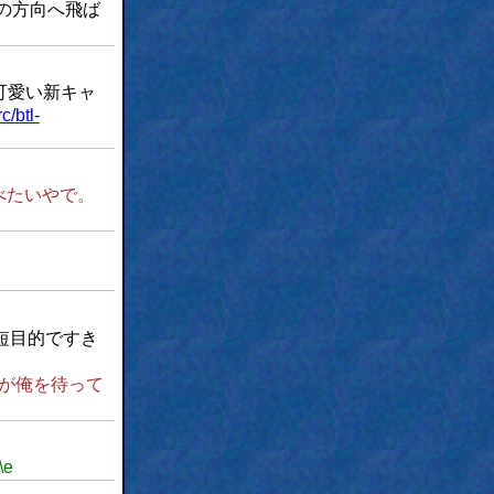
の方向へ飛ば
可愛い新キャ
c/btl-
べたいやで。
短目的ですき
が俺を待って
\e