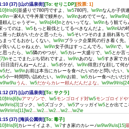
21:10 (37) [山の温泉街]
[To: せりこDP]
[投票: 1]
[10]
\h
\s[6]
並盛りで780円ですよ、
\w5
780円。
\w9
\n
なんか子供
\w9
\n
一家4人で牛丼屋で鰻丼か。
\w9
\n
おめでてーな。
\w9
\w9
\s
盛頼んじゃうぞー。
\w9
\s[44]
\n
とかいってな。
\w9
\n
もう観てら
家ってのは、
\w5
もっと殺伐としてるべきなんだよ。
\w9
\n
Uの
に座った奴がいたかと思ったら、
\w5
そいつそのまま崩れ落ち
ちまってもおかしくない。
\w9
\n
ブラック企業民の行き着く先。
が良いんじゃねぇか。
\w9
\n
女子供はすっこんでろ。
\w9
\n
で、
\
と思ったら、
\w5
隣のやつが、
\w5
カレー大盛りで、
\w5
とか言
[7]
\n
そこでまたぶち切れですよ。
\w9
\n
あのな、
\w5
すき家でカ
今日日流行んねーんだよ、
\w5
ボケが。
\w9
\n
得意げな顔して何
\w5
だ。
\w9
\n
お前は本当にカレーを食べたいのかと問いたい、
\
\w5
小一時間問い詰めたい。
\w9
\n
お前、
\w5
カレー食べたいだ
\w9
\w9
\u
うん、
\w5
だからカレー頼んだんだよな。
\w9
\w9
\h
\s[24
21:12 (37) [山の温泉街]
[To: サクラ]
[10]
\h
\s[6]
\u
アマゾンで、
\w5
モンゴロイド対
\w5
モンゴロイドや
\w9
\n
\s[3]
ゴック、
\w5
ズゴック、
\w5
アッッガイ
\w5
とか出てこ
\w9
\n
\n
\s[11]
\w2
…
\w2
…
\w2
…
\w2
…
\w2
\e
21:15 (37) [海浜公園街]
[To: 毒子]
[10]
\h
\s[9]
カレーイイよネ、
\w7
すき家のカレー♪
\w9
\w9
\u
\s[15]