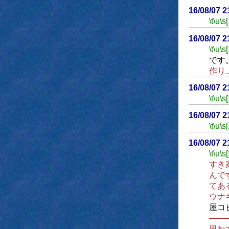
16/08/07 
\t
\u
\s
16/08/07 
\t
\u
\s
です
作り
16/08/07 
\t
\u
\s
16/08/07 
\t
\u
\s
16/08/07 
\t
\u
\s
すき
んで
てあ
ウナ
屋コ
――
思わ