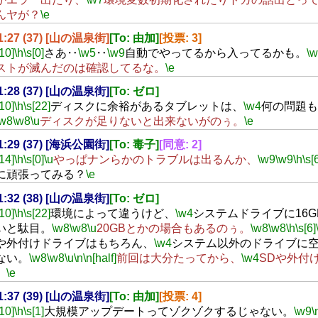
んヤが？
\e
21:27 (37) [山の温泉街]
[To: 由加]
[投票: 3]
[10]
\h
\s[0]
さあ‥
\w5
‥
\w9
自動でやってるから入ってるかも。
\
ストが滅んだのは確認してるな。
\e
21:28 (37) [山の温泉街]
[To: ゼロ]
[10]
\h
\s[22]
ディスクに余裕があるタブレットは、
\w4
何の問題も
\w8
\w8
\u
ディスクが足りないと出来ないがのぅ。
\e
21:29 (37) [海浜公園街]
[To: 毒子]
[同意: 2]
[14]
\h
\s[0]
\u
やっぱナンらかのトラブルは出るんか、
\w9
\w9
\h
\s[
に頑張ってみる？
\e
21:32 (38) [山の温泉街]
[To: ゼロ]
[10]
\h
\s[22]
環境によって違うけど、
\w4
システムドライブに16
いと駄目。
\w8
\w8
\u
20GBとかの場合もあるのぅ。
\w8
\w8
\h
\s[6]
や外付けドライブはもちろん、
\w4
システム以外のドライブに
ない。
\w8
\w8
\u
\n
\n[half]
前回は大分たってから、
\w4
SDや外付
。
\e
21:37 (39) [山の温泉街]
[To: 由加]
[投票: 4]
[10]
\h
\s[1]
大規模アップデートってゾクゾクするじゃない。
\w9
\