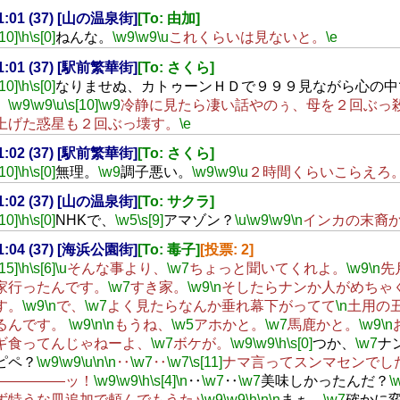
21:01 (37) [山の温泉街]
[To: 由加]
[10]
\h
\s[0]
ねんな。
\w9
\w9
\u
これくらいは見ないと。
\e
21:01 (37) [駅前繁華街]
[To: さくら]
[10]
\h
\s[0]
なりませぬ、カトゥーンＨＤで９９９見ながら心の中
。
\w9
\w9
\u
\s[10]
\w9
冷静に見たら凄い話やのぅ、母を２回ぶっ
上げた惑星も２回ぶっ壊す。
\e
21:02 (37) [駅前繁華街]
[To: さくら]
[10]
\h
\s[0]
無理。
\w9
調子悪い。
\w9
\w9
\u
２時間くらいこらえろ
21:02 (37) [山の温泉街]
[To: サクラ]
[10]
\h
\s[0]
NHKで、
\w5
\s[9]
アマゾン？
\u
\w9
\w9
\n
インカの末裔
21:04 (37) [海浜公園街]
[To: 毒子]
[投票: 2]
[15]
\h
\s[6]
\u
そんな事より、
\w7
ちょっと聞いてくれよ。
\w9
\n
先
家行ったんです。
\w7
すき家。
\w9
\n
そしたらナンか人がめちゃ
す。
\w9
\n
で、
\w7
よく見たらなんか垂れ幕下がってて
\n
土用の
るんです。
\w9
\n
\n
もうね、
\w5
アホかと。
\w7
馬鹿かと。
\w9
\n
ギ食ってんじゃねーよ、
\w7
ボケが。
\w9
\w9
\h
\s[0]
つか、
\w7
ナ
ピペ？
\w9
\w9
\u
\n
\n
‥
\w7
‥
\w7
\s[11]
ナマ言ってスンマセンでし
―――――ッ！
\w9
\w9
\h
\s[4]
\n
‥
\w7
‥
\w7
美味しかったんだ？
\
ず特うな皿追加で頼んでもうた♪
\w9
\w9
\h
\n
\n
まぁ、
\w7
確かに