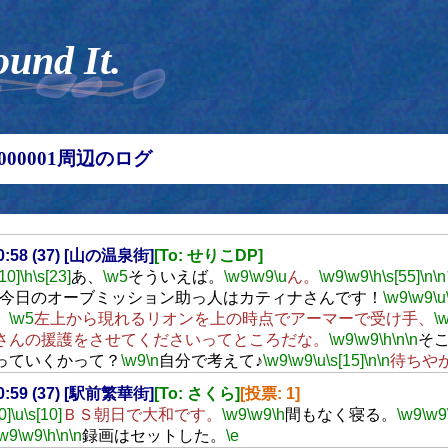
ound It.
00000001周辺のログ
20:58 (37) [山の温泉街]
[To: せりこDP]
[10]
\h
\s[23]
あ、
\w5
そういえば。
\w9
\w9
\u
ん。
\w9
\w9
\h
\s[55]
\n
\n
今日のオーブミッション助っ人はカティナさんです！
\w9
\w9
\u
、
\w5
左上から現れるリオンを上の時点でアーマーで受け手、
\
さんの援護をさせてくださいってところだな。
\w9
\w9
\h
\n
\n
そ
っていくかって？
\w9
\n
自分で考えて♪
\w9
\w9
\u
\s[15]
\n
\n
待ちや
20:59 (37) [駅前繁華街]
[To: さくら]
[投票: 1]
0]
\u
\s[10]
ＢＳ朝日で大和です。
\w9
\w9
\h
間もなく寝る。
\w9
\w9
\w9
\w9
\h
\n
\n
録画はセットした。
\e