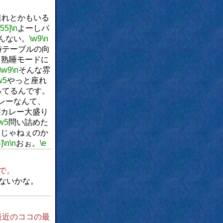
連れとかもいる
[55]
\n
よーしパ
んない。
\w9
\n
時テーブルの向
て熟睡モードに
\w9
\n
そんな雰
w5
やっと座れ
ってるんです。
レーなんて、
がカレー大盛り
w5
問い詰めた
けじゃねぇのか
]
\n
\n
おぉ。
\e
で。
ないかな。
最近のココの最