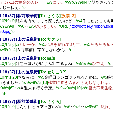
行は7-11の黄金のカレー。
\w7
コレ。
\w9
\w9
\h
\s[4]
\n
話あさって
んじゃねぇ。
\e
21:16 (37) [駅前繁華街]
[To: さくら]
[投票: 3]
[10]
\h
\s[0]
服をもうちょっと探したいけど、
\w4
作ったとっても
\w9
\w9
\u
‥
\w6
‥
\w6
やかましい。
\URL[
http://bottler.y.ribbon.to/sr
90.jpg
]
\e
21:18 (37) [山の温泉街]
[To: サクラ]
[10]
\h
\s[6]
\u
カレーか、
\w5
地球を離れて3万年、
\w5
そろそろ食
\w9
\n
\s[4]
３万年前に存在しないから。
\e
21:18 (37) [山の温泉街]
[To: 由加]
[10]
\h
\s[0]
邪悪っぽさがにじみ出てるよね。
\w9
\w9
\u
ひでえ。
\e
21:18 (37) [山の温泉街]
[To: せりこDP]
[10]
\h
\s[23]
ちなみに、
\w5
金曜日シンゴジラ観るために、
\w5
時
行きました。
\w9
\w9
\u
\s[13]
残業に巻き込まれさえしなければ。
w9
\h
\s[6]
\n
\n
今週末も行く予定。
\w9
\w9
\u
\s[10]
\n
\n
巨大不明生物
。
\e
21:19 (37) [駅前繁華街]
[To: さくら]
[10]
\h
\s[0]
こんなにピュアっぽいのに
\w6
‥
\w6
‥
\w9
\w9
\u
黙れ。