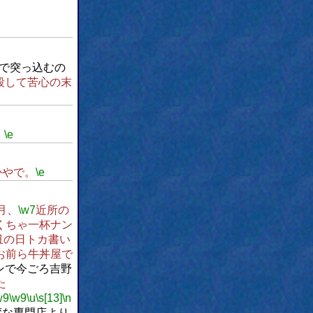
で突っ込むの
殺して苦心の末
。
\e
かやで。
\e
月、
\w7
近所の
くちゃ一杯ナン
丑の日トカ書い
お前ら牛丼屋で
ンで今ごろ吉野
た
w9
\w9
\u
\s[13]
\n
変な専門店より