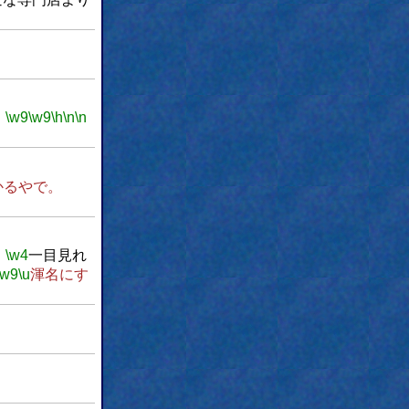
。
\w9
\w9
\h
\n
\n
かるやで。
、
\w4
一目見れ
\w9
\u
渾名にす