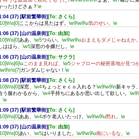
かったけどさぁ？
\e
21:04 (37) [駅前繁華街]
[To: さくら]
[10]
\h
\s[0]
ここからは見たはず。
\w9
\w9
\u
気のせい。
\e
21:06 (37) [山の温泉街]
[To: 由加]
[10]
\h
\s[0]
ああ、
\w5
つらい。
\w9
\w9
\u
おまえもダメじゃねえか
しはほら、
\w5
深窓の令嬢だし。
\e
21:06 (37) [山の温泉街]
[To: サクラ]
[10]
\h
\s[6]
\u
このまま見れば、
\w5
ジャブローの秘密基地が見つ
\w9
\n
\s[7]
ガンダムじゃない！
\e
21:08 (37) [駅前繁華街]
[To: さくら]
[10]
\h
\s[0]
深窓、
\w4
ちょっとｅｃｏ入れる？
\w9
\w9
\n
新キャラ
合う服わかるから、
\w4
手持ちにあるか思い出して欲しい。
\w9
。
\e
21:09 (37) [駅前繁華街]
[To: さくら]
[10]
\h
\s[0]
ああ、
\w4
ボケ老人いたっけ。
\w9
\w9
\u
黙れ。
\e
21:09 (37) [山の温泉街]
[To: 由加]
[10]
\h
\s[0]
あい、
\w5
はいりました。
\w9
\w9
\u
南にいるな。
\e