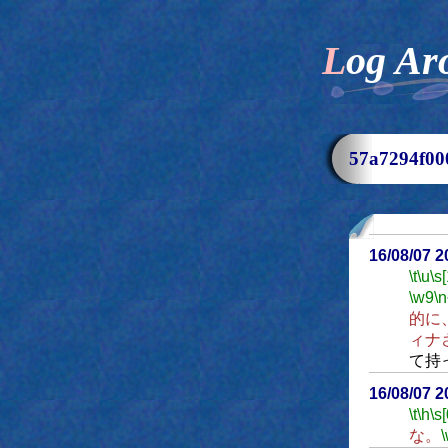
Log Ar
57a7294f
16/08/07 
\t
\u
\s
\w9
\n
的に
ィナ
て持
16/08/07 
\t
\h
\s[
な。