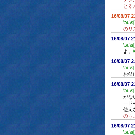
とる
16/08/07 
\t
\u
\s
のリ
16/08/07 
\t
\u
\s
よ。
16/08/07 
\t
\u
\s
お盆
16/08/07 
\t
\u
\s
がな
ード
使え
のぅ
16/08/07 
\t
\u
\s