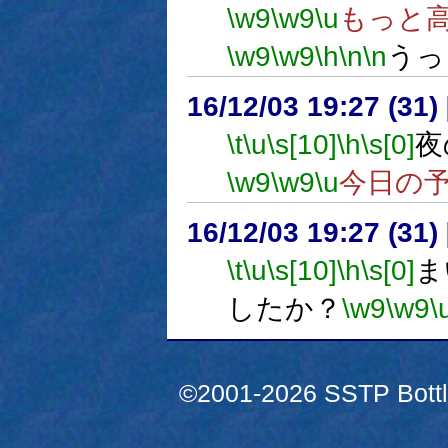
\w9
\w9
\u
もっと
\w9
\w9
\h
\n
\n
うっ
16/12/03 19:27 (
\t
\u
\s[10]
\h
\s[0]
夜
\w9
\w9
\u
今日の
16/12/03 19:27 (
\t
\u
\s[10]
\h
\s[0]
ま
したか？
\w9
\w9
\
©2001-2026 SSTP Bottle 