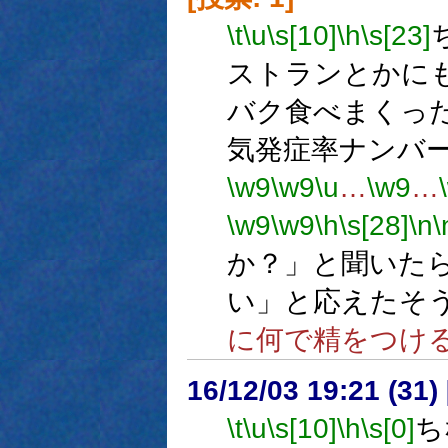
\t
\u
\s[10]
\h
\s[23]
ストランとかに
バク食べまくっ
気発症率ナンバ
\w9
\w9
\u
…
\w9
…
\w9
\w9
\h
\s[28]
\n
\
か？」と聞いた
い」と応えたそ
に何で精をつけ
16/12/03 19:21 (
\t
\u
\s[10]
\h
\s[0]
ち