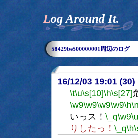
Log Around It.
58429be500000001周辺のログ
16/12/03 19:01 (
\t
\u
\s[10]
\h
\s[27]
\w9
\w9
\w9
\w9
\h
\
いっス！
\_q
\w9
\
りしたっ！
\_q
\h
\