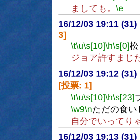
ましても。
\e
16/12/03 19:11 (
3]
\t
\u
\s[10]
\h
\s[0]
松
ジョア許すまじ
16/12/03 19:12 (
[投票: 1]
\t
\u
\s[10]
\h
\s[23]
\w9
\n
ただの食い
自分でいってり
16/12/03 19:13 (