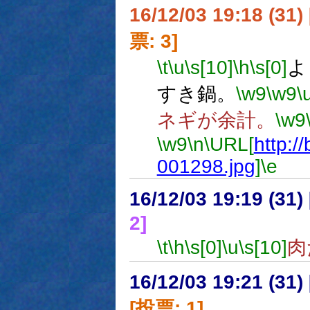
16/12/03 19:18 (
票: 3]
\t
\u
\s[10]
\h
\s[0]
よ
すき鍋。
\w9
\w9
\
ネギが余計。
\w9
\w9
\n
\URL[
http://
001298.jpg
]
\e
16/12/03 19:19 (
2]
\t
\h
\s[0]
\u
\s[10]
肉
16/12/03 19:21 (
[投票: 1]