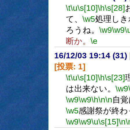
\t
\u
\s[10]
\h
\s[28]
て、
\w5
処理しき
ろうね。
\w9
\w9
\
断か。
\e
16/12/03 19:14 (
[投票: 1]
\t
\u
\s[10]
\h
\s[23]
は出来ない。
\w9
\w9
\w9
\h
\n
\n
自覚
\w5
感謝祭が終わ
\w9
\w9
\u
\s[15]
\n
\