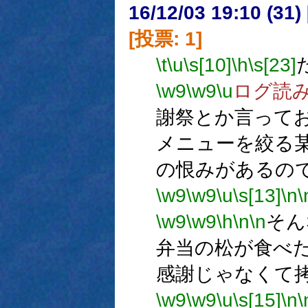
16/12/03 19:10 (
[投票: 1]
\t
\u
\s[10]
\h
\s[23]
\w9
\w9
\u
ログ読
謝祭とか言って
メニューを絞る
の恨みがあるの
\w9
\w9
\u
\s[13]
\n
\
\w9
\w9
\h
\n
\n
そん
弁当の松が食べ
感謝じゃなくて
\w9
\w9
\u
\s[15]
\n
\