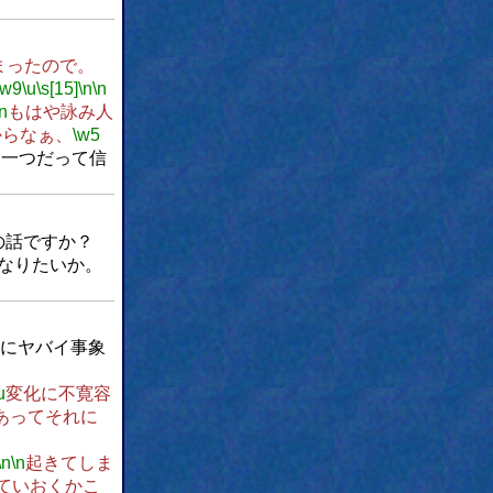
まったので。
\w9
\u
\s[15]
\n
\n
\n
もはや詠み人
からなぁ、
\w5
は一つだって信
の話ですか？
なりたいか。
にヤバイ事象
u
変化に不寛容
あってそれに
。
\n
\n
起きてしま
ていおくかこ