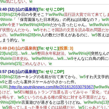
w9
\u
気にしない。
\e
16:40 (32) [山の温泉街]
[To: せりこDP]
[10]
\h
\s[23]
今日の今更そこ？
\w9
\w9
\u
流行語大賞で出て来てし
w9
\h
\n
\n
「「保育園落ちた日本死ね」の死ねは比喩なの？」
\w9
\w9
\n
今更？
\w9
\w9
\h
\s[44]
\n
\n
だから言ったじゃん。
\w9
\w9
\u
\n
ず状態なんだから、
\w5
それこそ国語の文意を読み取れ問題だ
なの。
\w9
\w9
\h
\s[28]
\n
\n
人の数だけ答えがあるのに、
\w5
答え
しまう的な。
\e
16:49 (34) [山の温泉街]
[To: せりこ]
[投票: 3]
[23]
\u
\s[10]
…
\w9
…
\w9
墾田永年私財法。
\w9
\w9
\h
\s[4]
突然なん
w9
\u
\n
\n
日本史ね。
\w9
\w9
\h
\n
\n
…
\w9
…
\w9
そんなに白鳥の餌に
w9
\u
\n
\n
\s[15]
ごめんなさい。
\e
16:57 (34) [山の温泉街]
[To: せりこDP]
[10]
\h
\s[23]
ホーキングの名前が出て来てから、
\w5
すわ天文学的
\w9
と思ったら案外スケールが小さかった件。
\URL[
http://jp.sputniknews.com/life/201612033079367/
]
\w9
\w9
\
うけど、
\w5
EU離脱もトランプ当選も言ってみりゃ「変化」で
を鳴らす、
\w5
というのもある種の変化に対する不寛容だよな
w9
\h
\s[28]
\n
\n
言葉遊びが過ぎるとは思うけどね。
\w9
\w9
\u
\s[13]
、
\w5
鳴ってしまった事を嘆くのは結構だが、
\w5
じゃあどうし