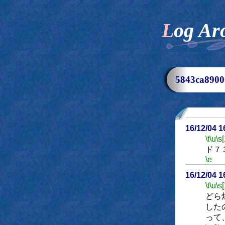
Log Ar
5843ca89
16/12/04 
\t
\u
\s
ド７
\e
16/12/04 
\t
\u
\s
どら
した
って