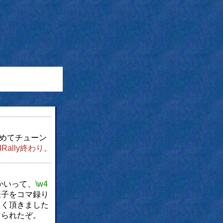
めてチューン
Rally終わり。
かいって、
\w4
様子をコマ録り
しく頂きました
けられたぞ。