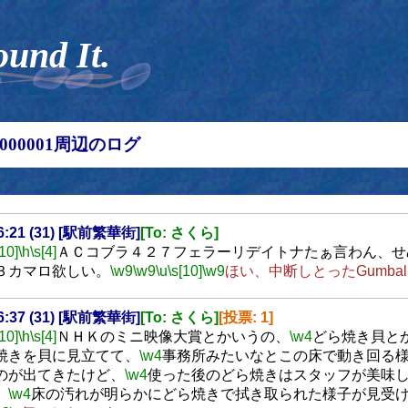
ound It.
00000001周辺のログ
16:21 (31) [駅前繁華街]
[To: さくら]
[10]
\h
\s[4]
ＡＣコブラ４２７フェラーリデイトナたぁ言わん、せ
３カマロ欲しい。
\w9
\w9
\u
\s[10]
\w9
ほい、中断しとったGumball
16:37 (31) [駅前繁華街]
[To: さくら]
[投票: 1]
[10]
\h
\s[4]
ＮＨＫのミニ映像大賞とかいうの、
\w4
どら焼き貝と
焼きを貝に見立てて、
\w4
事務所みたいなとこの床で動き回る
のが出てきたけど、
\w4
使った後のどら焼きはスタッフが美味
、
\w4
床の汚れが明らかにどら焼きで拭き取られた様子が見受