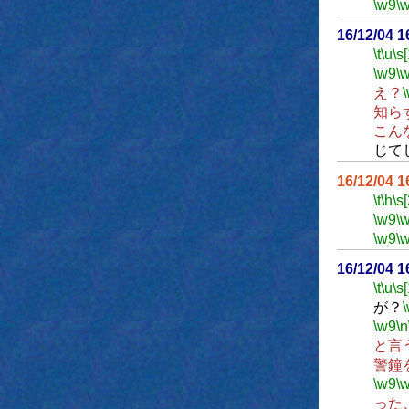
\w9
\
16/12/04 
\t
\u
\s
\w9
\
え？
知ら
こん
じて
16/12/04 
\t
\h
\s
\w9
\
\w9
\
16/12/04 
\t
\u
\s
が？
\w9
\n
と言
警鐘
\w9
\
った