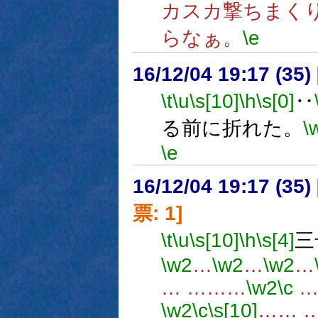
カスカ撃ちまく
らなぁ。
\e
16/12/04 19:17 (
\t
\u
\s[10]
\h
\s[0]
‥
る前に折れた。
\
\e
16/12/04 19:17 (
票: 1]
\t
\u
\s[10]
\h
\s[4]
三
\w2
…
\w2
…
\w2
…
… ………
\w2
\c
…
\w2
\c
\s[10]
…… …