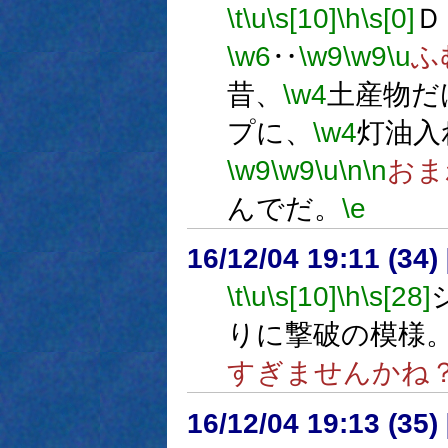
\t
\u
\s[10]
\h
\s[0]
Ｄ
\w6
‥
\w9
\w9
\u
ふ
昔、
\w4
土産物だ
プに、
\w4
灯油入
\w9
\w9
\u
\n
\n
おま
んでだ。
\e
16/12/04 19:11 (
\t
\u
\s[10]
\h
\s[28]
りに撃破の模様
すぎませんかね
16/12/04 19:13 (