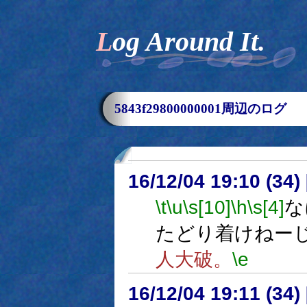
Log Around It.
5843f29800000001周辺のログ
16/12/04 19:10 (
\t
\u
\s[10]
\h
\s[4]
な
たどり着けねー
人大破。
\e
16/12/04 19:11 (