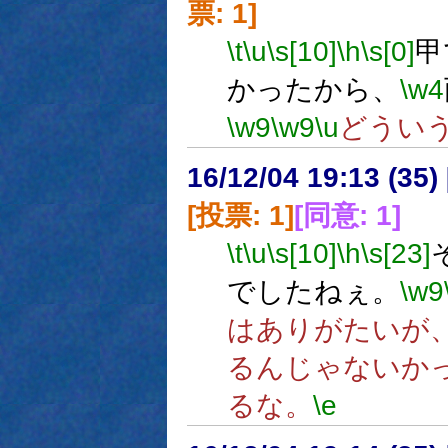
票: 1]
\t
\u
\s[10]
\h
\s[0]
甲
かったから、
\w4
\w9
\w9
\u
どうい
16/12/04 19:13 (
[投票: 1]
[同意: 1]
\t
\u
\s[10]
\h
\s[23]
でしたねぇ。
\w9
はありがたいが
るんじゃないか
るな。
\e