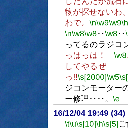
したんだが流石
物が探せないわ
わで。
\n
\w9
\w9
\
\n
\w8
\w8
‥
\w8
‥
ってるのラジコン
っはっは！
\w8
してやるぜ
っ!!
\s[2000]
\w5
\s
ジコンモーター
ー修理‥‥。
\e
16/12/04 19:49 (
\t
\u
\s[10]
\h
\s[5]
ご