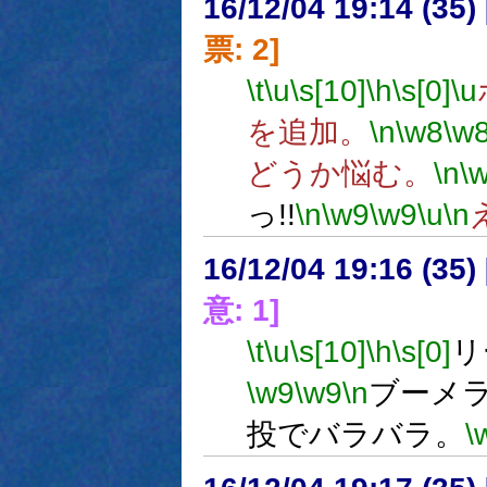
16/12/04 19:14 (
票: 2]
\t
\u
\s[10]
\h
\s[0]
\u
を追加。
\n
\w8
\w
どうか悩む。
\n
\
っ!!
\n
\w9
\w9
\u
\n
16/12/04 19:16 (
意: 1]
\t
\u
\s[10]
\h
\s[0]
リ
\w9
\w9
\n
ブーメ
投でバラバラ。
\