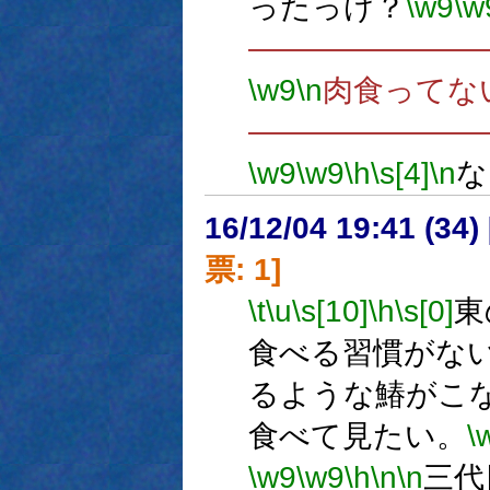
ったっけ？
\w9
\w
―――――――
\w9
\n
肉食ってな
―――――――
\w9
\w9
\h
\s[4]
\n
な
16/12/04 19:41 (
票: 1]
\t
\u
\s[10]
\h
\s[0]
東
食べる習慣がな
るような鰆がこ
食べて見たい。
\
\w9
\w9
\h
\n
\n
三代