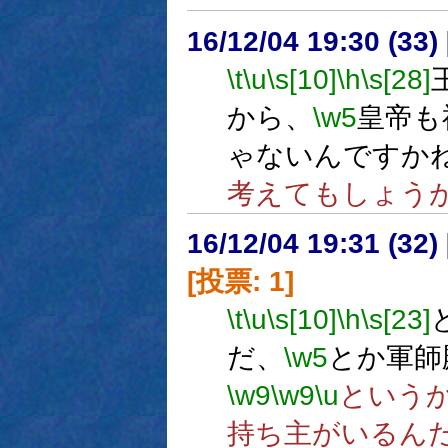
16/12/04 19:30 (
\t
\u
\s[10]
\h
\s[28]
から、
\w5
皇帝も
ゃないんですか
考えてもしょう
16/12/04 19:31 (
[投票: 1]
\t
\u
\s[10]
\h
\s[23]
だ、
\w5
とか軍師
\w9
\w9
\u
という
持ち主がいるん