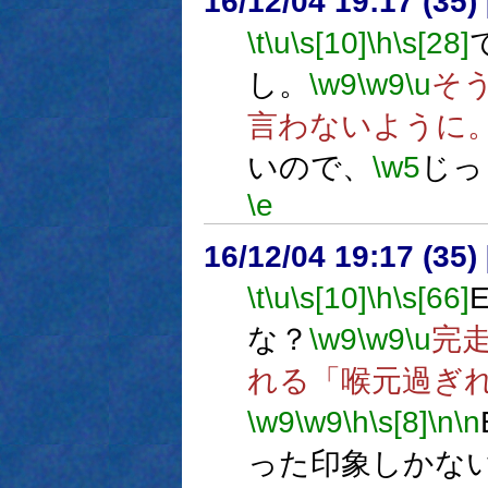
16/12/04 19:17 (
\t
\u
\s[10]
\h
\s[28]
し。
\w9
\w9
\u
そ
言わないように
いので、
\w5
じっ
\e
16/12/04 19:17 (
\t
\u
\s[10]
\h
\s[66]
な？
\w9
\w9
\u
完
れる「喉元過ぎ
\w9
\w9
\h
\s[8]
\n
\n
った印象しかな