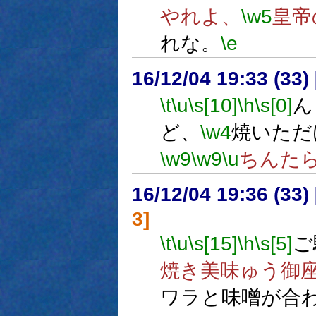
やれよ、
\w5
皇帝
れな。
\e
16/12/04 19:33 (
\t
\u
\s[10]
\h
\s[0]
ん
ど、
\w4
焼いただ
\w9
\w9
\u
ちんた
16/12/04 19:36 (
3]
\t
\u
\s[15]
\h
\s[5]
ご
焼き美味ゅう御座
ワラと味噌が合