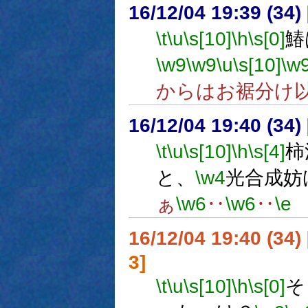
16/12/04 19:39 (
\t
\u
\s[10]
\h
\s[0]
鰆
\w9
\w9
\u
\s[10]
\w
からはお裾分け
16/12/04 19:40 (
\t
\u
\s[10]
\h
\s[4]
柿
と、
\w4
光合成妨
ぁ
\w6
‥
\w6
‥
\e
16/12/04 19:40 (
3]
\t
\u
\s[10]
\h
\s[0]
そ