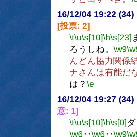
16/12/04 19:22 (
[投票: 2]
\t
\u
\s[10]
\h
\s[23]
ろうしね。
\w9
\w
んどん協力関係
ナさんは有能だ
は？
\e
16/12/04 19:27 (
意: 1]
\t
\u
\s[10]
\h
\s[0]
ダ
\w6
‥
\w6
‥
\w9
\w