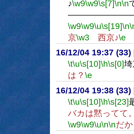
♪
\w9
\w9
\s[7]
\n
\n
―――――――
\w9
\w9
\u
\s[19]
\n
\
京
\w3
西京♪
\e
16/12/04 19:37 (
\t
\u
\s[10]
\h
\s[0]
埼
は？
\e
16/12/04 19:38 (
\t
\u
\s[10]
\h
\s[23]
バカは黙ってて
\w9
\w9
\u
\n
\n
だか