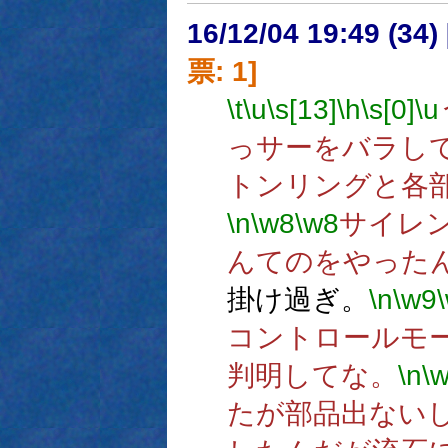
16/12/04 19:49 (
票: 1]
\t
\u
\s[13]
\h
\s[0]
\u
っサーをバラし
トンリングと各
\n
\w8
\w8
サイレ
んてのをやった
掛け過ぎ。
\n
\w9
コントロールモ
判明してな。
\n
\
たが部品出ない