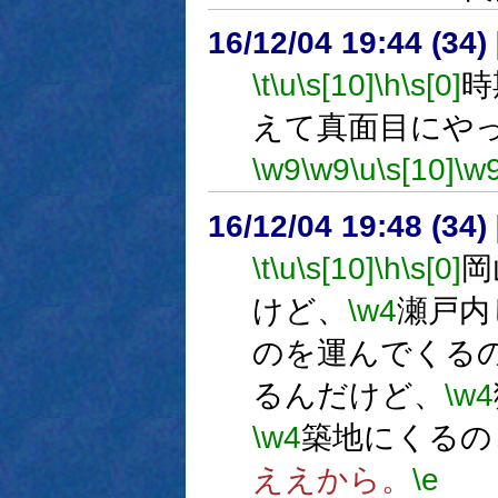
16/12/04 19:44 (
\t
\u
\s[10]
\h
\s[0]
時
えて真面目にや
\w9
\w9
\u
\s[10]
\w
16/12/04 19:48 (
\t
\u
\s[10]
\h
\s[0]
岡
けど、
\w4
瀬戸内
のを運んでくる
るんだけど、
\w4
\w4
築地にくるの
ええから。
\e