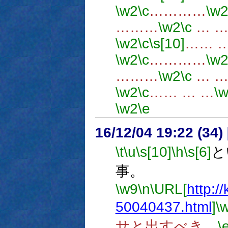
\w2
\c
…………
\w
………
\w2
\c
… …
\w2
\c
\s[10]
…… …
\w2
\c
…………
\w
………
\w2
\c
… …
\w2
\c
…… … …
\
\w2
\e
16/12/04 19:22 (
\t
\u
\s[10]
\h
\s[6]
と
事。
\w9
\n
\URL[
http:/
50040437.html
]
\
サと出すべき。
\