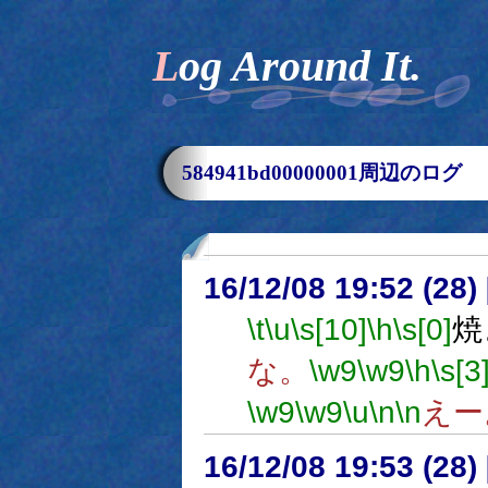
Log Around It.
584941bd00000001周辺のログ
16/12/08 19:52 (
\t
\u
\s[10]
\h
\s[0]
焼
な。
\w9
\w9
\h
\s[3
\w9
\w9
\u
\n
\n
えー
16/12/08 19:53 (