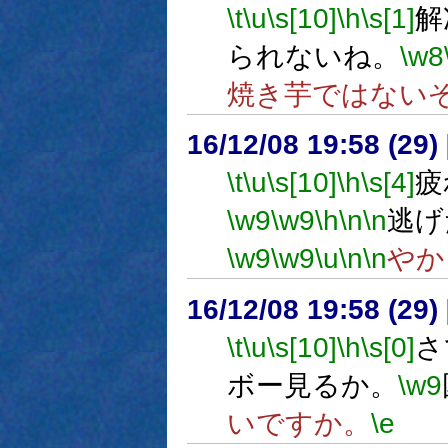
\t
\u
\s[10]
\h
\s[1]
解
られないね。
\w8
焼き芋ではない
16/12/08 19:58 (
\t
\u
\s[10]
\h
\s[4]
疲
\w9
\w9
\h
\n
\n
逃げ
\w9
\w9
\u
\n
\n
やか
16/12/08 19:58 (
\t
\u
\s[10]
\h
\s[0]
さ
ボー見るか。
\w9
いですか。
\e