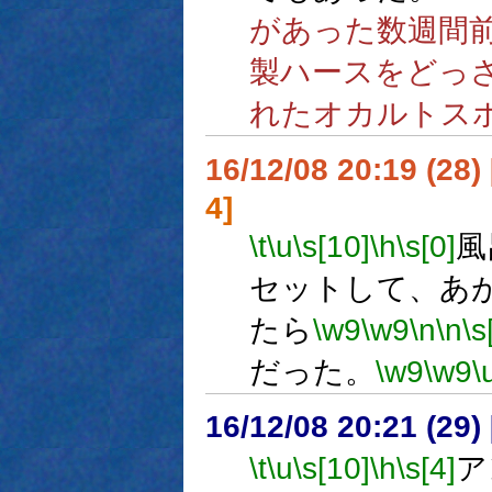
があった数週間
製ハースをどっ
れたオカルトス
16/12/08 20:19 (
4]
\t
\u
\s[10]
\h
\s[0]
風
セットして、あ
たら
\w9
\w9
\n
\n
\s
だった。
\w9
\w9
\
16/12/08 20:21 (
\t
\u
\s[10]
\h
\s[4]
ア