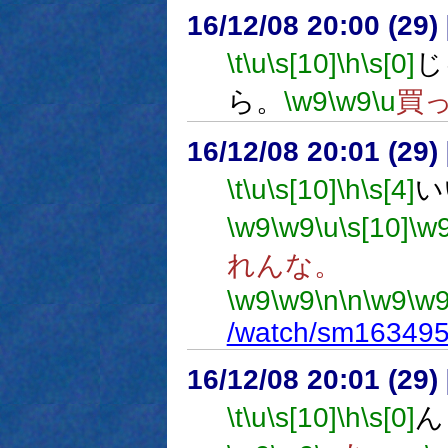
16/12/08 20:00 (
\t
\u
\s[10]
\h
\s[0]
じ
ら。
\w9
\w9
\u
買
16/12/08 20:01 (
\t
\u
\s[10]
\h
\s[4]
い
\w9
\w9
\u
\s[10]
\w
れんな。
\w9
\w9
\n
\n
\w9
\w
/watch/sm16349
16/12/08 20:01 (
\t
\u
\s[10]
\h
\s[0]
ん