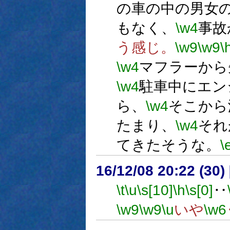
の車の中の男女
もなく、
\w4
事故
う感じ。
\w9
\w9
\
\w4
マフラーから
\w4
駐車中にエン
ら、
\w4
そこから
たまり、
\w4
それ
てきたそうな。
\
16/12/08 20:22 (
\t
\u
\s[10]
\h
\s[0]
‥
\w9
\w9
\u
いや
\w6