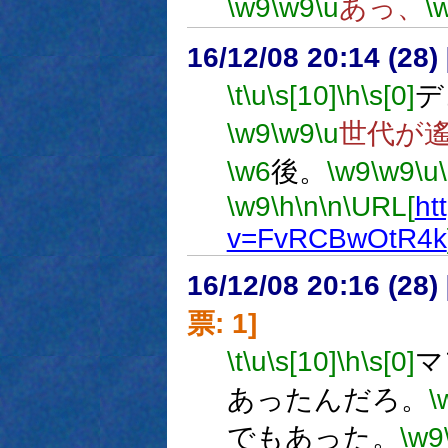
\w9
\w9
\u
あっ、
\
16/12/08 20:14 (
\t
\u
\s[10]
\h
\s[0]
デ
\w9
\w9
\u
世代が
\w6
後。
\w9
\w9
\u
\w9
\h
\n
\n
\URL[
ht
v=FvRCBwOtR4k
16/12/08 20:16 (
票: 1]
\t
\u
\s[10]
\h
\s[0]
マ
あったんだろ。
\
でもあった。
\w9