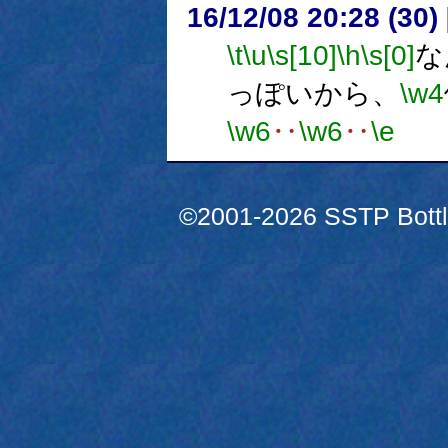
16/12/08 20:28 (
\t
\u
\s[10]
\h
\s[0]
な
っぽいから、
\w4
\w6
‥
\w6
‥
\e
©2001-2026 SSTP Bottle 