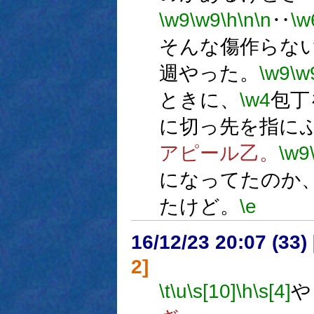
\w9
\w9
\h
\n
\n
‥
\w
そんな傷作らな
週やった。
\w9
\w
ときに、
\w4
包丁
に切っ先を指に
アピール乙。
\w9
になってたのか
たけど。
\e
16/12/23 20:07 (
2]
\t
\u
\s[10]
\h
\s[4]
や