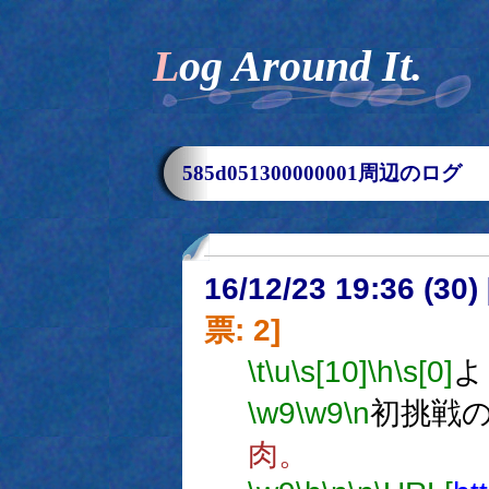
Log Around It.
585d051300000001周辺のログ
16/12/23 19:36 (
票: 2]
\t
\u
\s[10]
\h
\s[0]
よ
\w9
\w9
\n
初挑戦
肉。