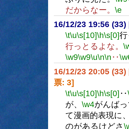
だからなー。
\e
16/12/23 19:56 (
\t
\u
\s[10]
\h
\s[0]
行
行っとるよな。
\
\w9
\w9
\u
\n
\n
‥
\w
16/12/23 20:05 (
票: 3]
\t
\u
\s[10]
\h
\s[0]
‥
が、
\w4
がんばっ
て漫画的表現に
のがあるけどさ
\