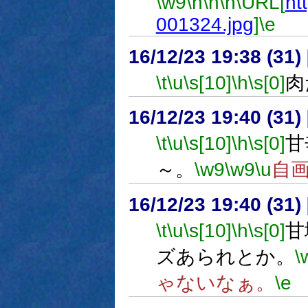
\w9
\h
\n
\n
\URL[
htt
001324.jpg
]
\e
16/12/23 19:38 (
\t
\u
\s[10]
\h
\s[0]
肉
16/12/23 19:40 (
\t
\u
\s[10]
\h
\s[0]
甘
～。
\w9
\w9
\u
自
16/12/23 19:40 (
\t
\u
\s[10]
\h
\s[0]
甘
ズあられとか。
\
ゃないなぁ。
\e