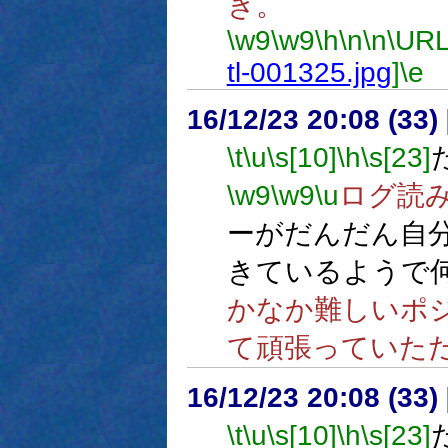
ぎ。
\w9
\w9
\h
\n
\n
\URL
tl-001325.jpg
]
\e
16/12/23 20:08 (
\t
\u
\s[10]
\h
\s[23]
\w9
\w9
\u
ログ読
ーがだんだん自
きているようで
かなか難しいポ
て頑張っていた
16/12/23 20:08 (
\t
\u
\s[10]
\h
\s[23]