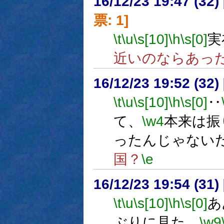
16/12/23 19:47 (
票: 1]
\t
\u
\s[10]
\h
\s[0]
実
近いのならあっ
16/12/23 19:52 (
\t
\u
\s[10]
\h
\s[0]
‥
て、
\w4
本来は振
ったんじゃない
国？
\e
16/12/23 19:54 (
\t
\u
\s[10]
\h
\s[0]
あ
ぶりに見た。
\w9