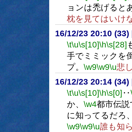
ョンは禿げると
枕を見てはいけ
16/12/23 20:10 (
\t
\u
\s[10]
\h
\s[28]
手でミミックを
プ。
\w9
\w9
\u
悲
16/12/23 20:14 (
\t
\u
\s[10]
\h
\s[0]
‥
か、
\w4
都市伝説
に知ってるだろ
\w9
\w9
\u
誰も知