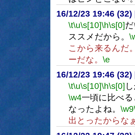
16/12/23 19:46 (
\t
\u
\s[10]
\h
\s[0]
だ
ススメだから。
\
こから来るんだ
ーだな。
\e
16/12/23 19:46 (
\t
\u
\s[10]
\h
\s[0]
し
\w4
一頃に比べる
なったよね。
\w9
出とったからな