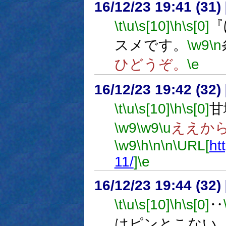
16/12/23 19:41 (
\t
\u
\s[10]
\h
\s[0]
『
スメです。
\w9
\n
ひどうぞ。
\e
16/12/23 19:42 (
\t
\u
\s[10]
\h
\s[0]
甘
\w9
\w9
\u
ええか
\w9
\h
\n
\n
\URL[
ht
11/
]
\e
16/12/23 19:44 (
\t
\u
\s[10]
\h
\s[0]
‥
はピンとこない