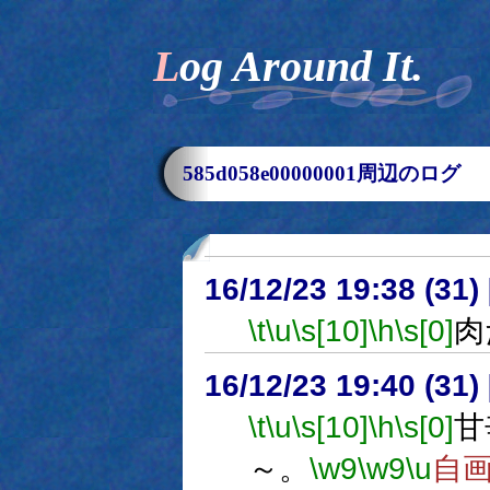
Log Around It.
585d058e00000001周辺のログ
16/12/23 19:38 (
\t
\u
\s[10]
\h
\s[0]
肉
16/12/23 19:40 (
\t
\u
\s[10]
\h
\s[0]
甘
～。
\w9
\w9
\u
自