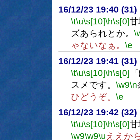
16/12/23 19:40 (
\t
\u
\s[10]
\h
\s[0]
甘
ズあられとか。
\
ゃないなぁ。
\e
16/12/23 19:41 (
\t
\u
\s[10]
\h
\s[0]
『
スメです。
\w9
\n
ひどうぞ。
\e
16/12/23 19:42 (
\t
\u
\s[10]
\h
\s[0]
甘
\w9
\w9
\u
ええか