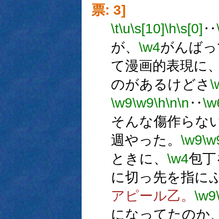
票: 3]
\t
\u
\s[10]
\h
\s[0]
‥
が、
\w4
がんばっ
て漫画的表現に
のがあるけどさ
\
\w9
\w9
\h
\n
\n
‥
\w
そんな傷作らな
週やった。
\w9
\w
ときに、
\w4
包丁
に切っ先を指に
アピール乙。
\w9
になってたのか