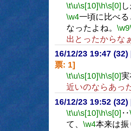
\t
\u
\s[10]
\h
\s[0]
し
\w4
一頃に比べる
なったよね。
\w9
出とったからな
16/12/23 19:47 (
票: 1]
\t
\u
\s[10]
\h
\s[0]
実
近いのならあっ
16/12/23 19:52 (
\t
\u
\s[10]
\h
\s[0]
‥
て、
\w4
本来は振