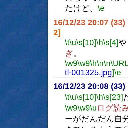
たけど。
\e
16/12/23 20:07 (
2]
\t
\u
\s[10]
\h
\s[4]
や
ぎ。
\w9
\w9
\h
\n
\n
\URL
tl-001325.jpg
]
\e
16/12/23 20:08 (
\t
\u
\s[10]
\h
\s[23]
\w9
\w9
\u
ログ読
ーがだんだん自