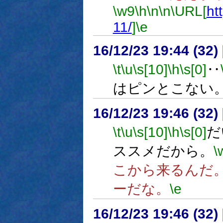
\w9
\h
\n
\n
\URL[
ht
11/
]
\e
16/12/23 19:44 (
\t
\u
\s[10]
\h
\s[0]
‥
はピンとこない
16/12/23 19:46 (
\t
\u
\s[10]
\h
\s[0]
だ
ススメだから。
\
こから来るんだ
ーだな。
\e
16/12/23 19:46 (