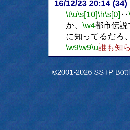
16/12/23 20:14 (
\t
\u
\s[10]
\h
\s[0]
‥
か、
\w4
都市伝説
に知ってるだろ
\w9
\w9
\u
誰も知
©2001-2026 SSTP Bottle 