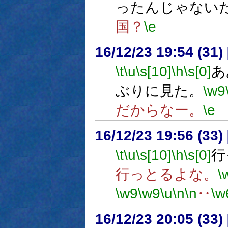
ったんじゃない
国？
\e
16/12/23 19:54 (
\t
\u
\s[10]
\h
\s[0]
あ
ぶりに見た。
\w9
だからなー。
\e
16/12/23 19:56 (
\t
\u
\s[10]
\h
\s[0]
行
行っとるよな。
\
\w9
\w9
\u
\n
\n
‥
\w
16/12/23 20:05 (