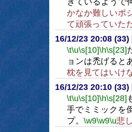
きているようで
かなか難しいポ
て頑張っていた
16/12/23 20:08 (
\t
\u
\s[10]
\h
\s[23]
ョンは禿げると
枕を見てはいけ
16/12/23 20:10 (
\t
\u
\s[10]
\h
\s[28]
手でミミックを
プ。
\w9
\w9
\u
悲