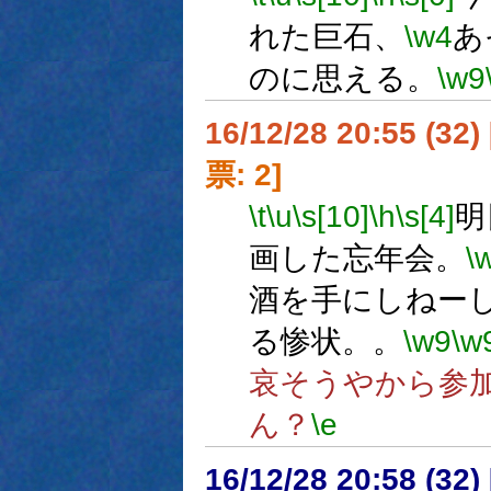
れた巨石、
\w4
あ
のに思える。
\w9
16/12/28 20:55 (
票: 2]
\t
\u
\s[10]
\h
\s[4]
明
画した忘年会。
\
酒を手にしねー
る惨状。。
\w9
\w
哀そうやから参
ん？
\e
16/12/28 20:58 (