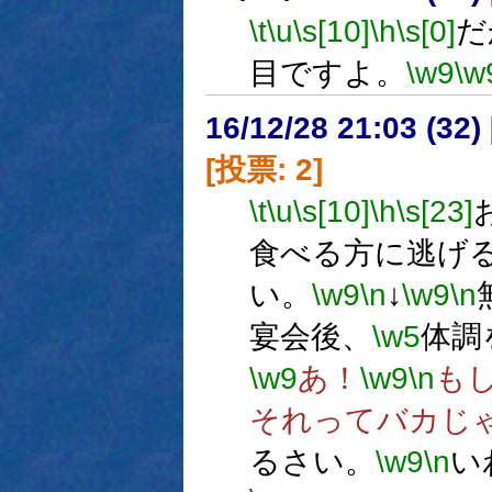
\t
\u
\s[10]
\h
\s[0]
だ
目ですよ。
\w9
\w
16/12/28 21:03 (
[投票: 2]
\t
\u
\s[10]
\h
\s[23]
食べる方に逃げ
い。
\w9
\n
↓
\w9
\n
宴会後、
\w5
体調
\w9
あ！
\w9
\n
も
それってバカじ
るさい。
\w9
\n
い