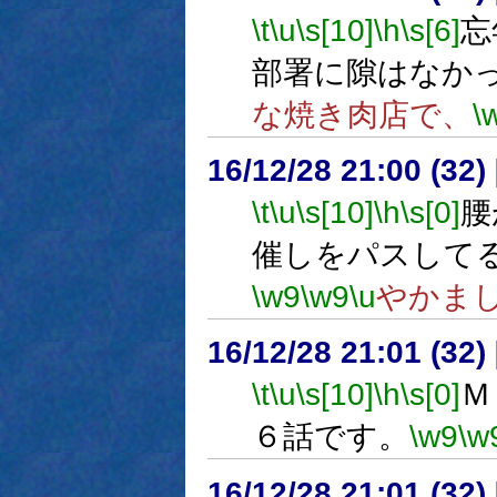
\t
\u
\s[10]
\h
\s[6]
忘
部署に隙はなか
な焼き肉店で、
\
16/12/28 21:00 (
\t
\u
\s[10]
\h
\s[0]
腰
催しをパスして
\w9
\w9
\u
やかま
16/12/28 21:01 (
\t
\u
\s[10]
\h
\s[0]
Ｍ
６話です。
\w9
\w
16/12/28 21:01 (