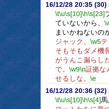
16/12/28 20:35 (
\t
\u
\s[10]
\h
\s[23]
ていないから、
\
まいかねないの
ジャック、
\w5
テ
そもそもダメ機
がうんこ漏らし
で。
\w9
\n
証拠な
せるしな。
\e
16/12/28 20:36 (
\t
\u
\s[10]
\h
\s[4]
馬