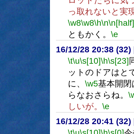
ロットたちに気
っ取れないと実
\w8
\w8
\h
\n
\n[half
ともかく。
\e
16/12/28 20:38 (
\t
\u
\s[10]
\h
\s[23]
ットのドアはと
に、
\w5
基本開閉
らなおさらね。
\
しいが。
\e
16/12/28 20:41 (
\t
\u
\s[10]
\h
\s[0]
今