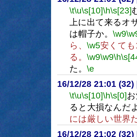
\t
\u
\s[10]
\h
\s[23]
上に出て来るオ
は帽子か。
\w9
\w
ら、
\w5
安くても
る。
\w9
\w9
\h
\s[4
た。
\e
16/12/28 21:01 (
\t
\u
\s[10]
\h
\s[0]
お
ると大損なんだ
には厳しい世界
16/12/28 21:02 (