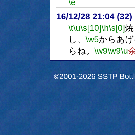
\e
16/12/28 21:04 (
\t
\u
\s[10]
\h
\s[0]
焼
し、
\w5
からあげ
らね。
\w9
\w9
\u
©2001-2026 SSTP Bottle 