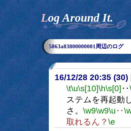
Log Around It.
5863a83800000001周辺のログ
16/12/28 20:35 (
\t
\u
\s[10]
\h
\s[0]
‥
ステムを再起動
さ。
\w9
\w9
\u
‥
\
取れるん？
\e