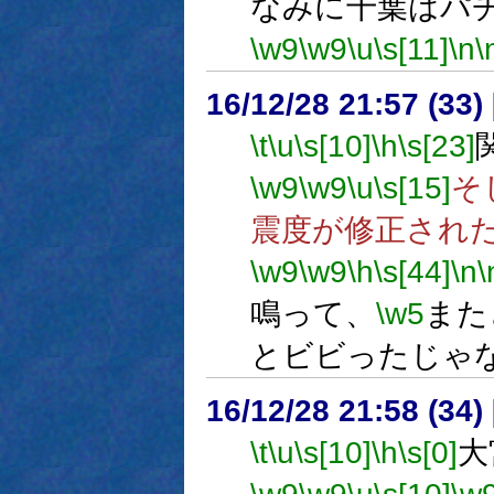
なみに千葉はパ
\w9
\w9
\u
\s[11]
\n
\
16/12/28 21:57 (
\t
\u
\s[10]
\h
\s[23]
\w9
\w9
\u
\s[15]
そ
震度が修正され
\w9
\w9
\h
\s[44]
\n
\
鳴って、
\w5
また
とビビったじゃ
16/12/28 21:58 (
\t
\u
\s[10]
\h
\s[0]
大