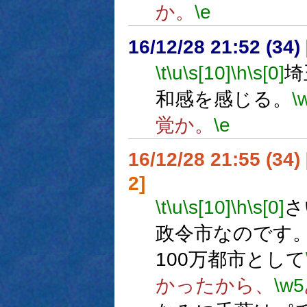
か。
\e
16/12/28 21:52 (
\t
\u
\s[10]
\h
\s[0]
埼
和感を感じる。
\
覚か。
\e
16/12/28 21:55 (
2]
\t
\u
\s[10]
\h
\s[0]
さ
政令市なのです
100万都市として
かったから、
\w5