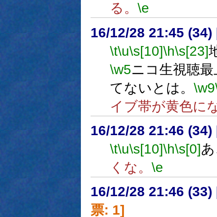
る。
\e
16/12/28 21:45 (
\t
\u
\s[10]
\h
\s[23]
\w5
ニコ生視聴最
てないとは。
\w9
イブ帯が黄色に
16/12/28 21:46 (
\t
\u
\s[10]
\h
\s[0]
あ
くな。
\e
16/12/28 21:46 (
票: 1]