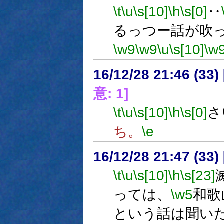
\t
\u
\s[10]
\h
\s[0]
‥
るっつー話が吹
\w9
\w9
\u
\s[10]
\w
16/12/28 21:46 (
意: 1]
\t
\u
\s[10]
\h
\s[0]
さ
ち。
\e
16/12/28 21:47 (
\t
\u
\s[10]
\h
\s[23]
っては、
\w5
和歌
という話は聞い