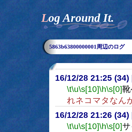
Log Around It.
5863b63800000001周辺のログ
16/12/28 21:25 (
\t
\u
\s[10]
\h
\s[0]
靴
れネコマタなん
16/12/28 21:26 (
\t
\u
\s[10]
\h
\s[0]
サ