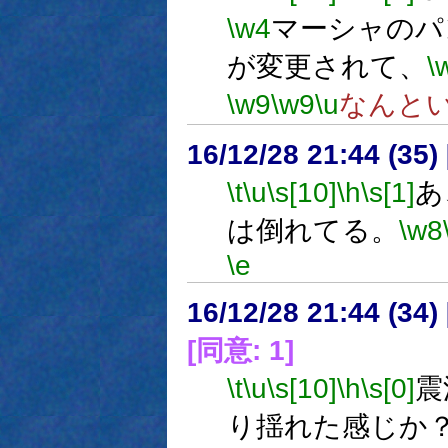
\w4
マーシャのパ
が変更されて、
\
\w9
\w9
\u
なんと
16/12/28 21:44 (
\t
\u
\s[10]
\h
\s[1]
あ
は倒れてる。
\w8
\e
16/12/28 21:44 (
[同意: 1]
\t
\u
\s[10]
\h
\s[0]
震
り揺れた感じか