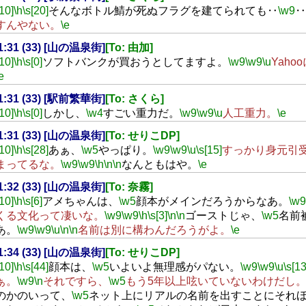
[10]
\h
\s[20]
そんなボトル鯖が死ぬフラグを建てられても‥
\w9
‥
すんやない。
\e
21:31 (33) [山の温泉街]
[To: 由加]
[10]
\h
\s[0]
ソフトバンクが買おうとしてますよ。
\w9
\w9
\u
Yaho
e
21:31 (33) [駅前繁華街]
[To: さくら]
[10]
\h
\s[0]
しかし、
\w4
すごい重力だ。
\w9
\w9
\u
人工重力。
\e
21:31 (33) [山の温泉街]
[To: せりこDP]
[10]
\h
\s[28]
あぁ、
\w5
やっぱり。
\w9
\w9
\u
\s[15]
すっかり身元引
まってるな。
\w9
\w9
\h
\n
\n
なんともはや。
\e
21:32 (33) [山の温泉街]
[To: 奈霧]
[10]
\h
\s[6]
アメちゃんは、
\w5
顔本がメインだろうからなあ。
\w9
くる文化って凄いな。
\w9
\w9
\h
\s[3]
\n
\n
ゴーストじゃ、
\w5
名前
あ。
\w9
\w9
\u
\n
\n
名前は別に構わんだろうがよ。
\e
21:34 (33) [山の温泉街]
[To: せりこDP]
[10]
\h
\s[44]
顔本は、
\w5
いよいよ無理感がパない。
\w9
\w9
\u
\s[13
ぁ。
\w9
\n
それですら、
\w5
もう5年以上呟いていないわけだし
のかのいって、
\w5
ネット上にリアルの名前を出すことにそれ