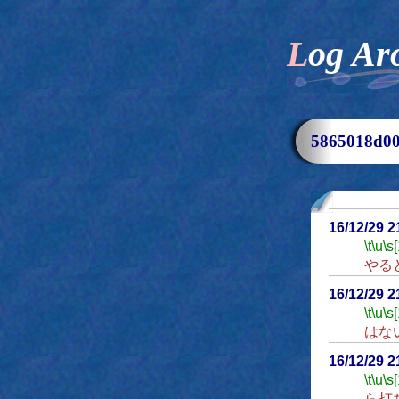
Log Ar
5865018d
16/12/29 
\t
\u
\s
やる
16/12/29 
\t
\u
\s
はな
16/12/29 
\t
\u
\s
ら打