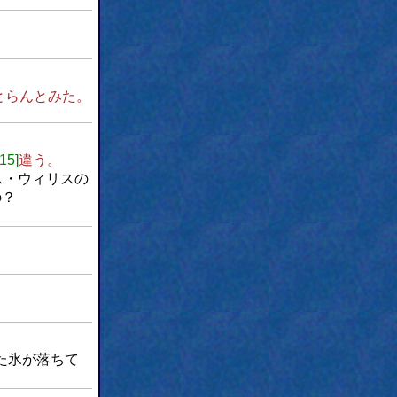
とらんとみた。
[15]
違う。
ス・ウィリスの
の？
た氷が落ちて