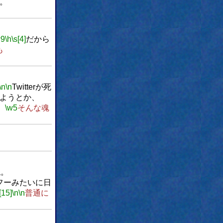
。
w9
\h
\s[4]
だから
も
\n
\n
Twitterが死
ようとか、
、
\w5
そんな魂
ね。
フーみたいに日
[15]
\n
\n
普通に