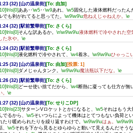
21:23 (32) [山の温泉街]
[To: 由加]
[10]
\h
\s[0]
ああ‥
\w5
‥
\w9
あれ、
\w5
固化した液体燃料だったん
ルでも剥がれてると思ってた。
\w9
\w9
\u
危ねえじゃねえか。
\e
21:24 (32) [駅前繁華街]
[To: さくら]
[10]
\h
\s[0]
そんな訳あるか。
\n
\w9
\w9
\u
液体燃料で冷やされた空
した氷や。
\e
21:24 (32) [駅前繁華街]
[To: さくら]
[10]
\h
\s[0]
液化燃料で冷やされて、
\w4
着氷。
\w9
\w9
\u
ひゃっこ
21:25 (32) [山の温泉街]
[To: 由加]
[投票: 1]
[10]
\h
\s[0]
ダメじゃんタンク。
\w9
\w9
\u
魔法瓶以下だな。
\e
21:26 (32) [駅前繁華街]
[To: さくら]
[10]
\h
\s[0]
どーせ使い捨てだから、
\w4
断熱に凝っても仕方が無
い。
\e
21:27 (32) [山の温泉街]
[To: せりこDP]
[10]
\h
\s[23]
サターンVロケットとかになると、
\w5
それはもう大
んでるから、
\w5
そいつらによって機体はとてつもない負荷と
れたり暖められたりを繰り返すわけで。
\w9
\w9
\u
はぁ。
\w9
\w9
話、
\w5
それを下から見るとゆらゆらと動いて見えるんだそう