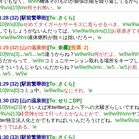
何でもなく。
\w9
\n
機体そのものが膨張圧縮を繰り返してるから
w9
\u
\s[15]
\n
\n
何それ怖い。
\e
21:28 (32) [駅前繁華街]
[To: さくら]
[10]
\h
\s[0]
\u
せめてタイガーかサーモスに造らせるべき。
\n
\w9
\
してもしょうがないんだってば。
\n
\w9
\w9
\u
\n
\s[11]
お昼過ぎて
!
\n
\w9
\w9
\h
\n
液体燃料が熱々は拙いだろー。
\e
21:29 (32) [山の温泉街]
[To: 奈霧]
[投票: 2]
[10]
\h
\s[3]
…
\w5
…
\w5
違うからね？
\w9
\w9
\u
何がだよ。
\w9
\w9
\h
うだからって、
\w9
\n
コミュニケーション取れる場所をキープし
そういうんじゃないんだからね？
\w9
\w9
\u
\n
\n
…
\w5
…
\w5
お前
…
\w5
…
\w5
\e
21:29 (32) [駅前繁華街]
[To: さくら]
[10]
\h
\s[0]
コミュ中。
\w9
\w9
\u
なにそれ。
\e
21:30 (32) [山の温泉街]
[To: せりこDP]
[10]
\h
\s[23]
そういえば米twitterは上へ下への大騒ぎらしいです
w9
\u
\s[13]
経営陣が出て行ったとかなんとかで。
\w9
\w9
\h
\n
\n
ヤ
witter独立法人化とかでもすればいいんだろうけどね。
\w9
\w9
\u
\s
そうではある。
\e
21:30 (33) [駅前繁華街]
[To: さくら]