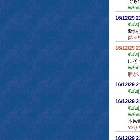
でも
\w9
\
16/12/29 
\t
\u
\s
断熱
熱々!
16/12/29 
\t
\u
\s
にそ
\w9
\n
胆が
16/12/29 
\t
\u
\s
16/12/29 
\t
\u
\s
\w9
\
本t
やり
16/12/29 