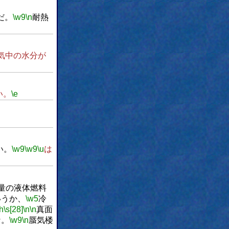
だ。
\w9
\n
耐熱
気中の水分が
い。
\e
い。
\w9
\w9
\u
は
量の液体燃料
いうか、
\w5
冷
\h
\s[28]
\n
\n
真面
な。
\w9
\n
蜃気楼