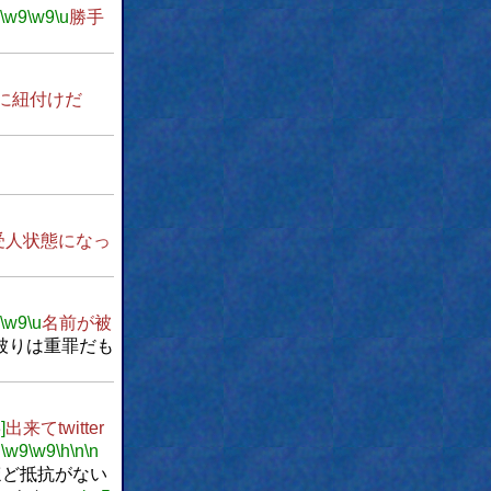
\w9
\w9
\u
勝手
oに紐付けだ
受人状態になっ
\w9
\u
名前が被
被りは重罪だも
]
出来てtwitter
。
\w9
\w9
\h
\n
\n
ほど抵抗がない