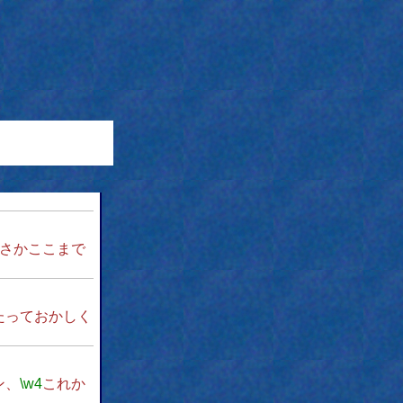
さかここまで
たっておかしく
ン、
\w4
これか