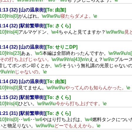
21:13 (32) [山の温泉街]
[To: 由加]
[10]
\h
\s[0]
がんばれ。
\w9
\w9
\u
寝たらダメよ。
\e
21:14 (32) [駅前繁華街]
[To: さくら]
[10]
\h
\s[4]
アルマゲドン、
\w4
ちゃんと見てますか？
\w9
\w9
\u
見
21:14 (32) [山の温泉街]
[To: せりこDP]
[10]
\h
\s[23]
あぁ、
\w5
本編は全部終わったんですか。
\w9
\w9
\u
\s
その打ち上げじゃない。
\w9
\w9
\h
\s[43]
\n
\n
えぇ？
\w9
\n
ブルー
皆してポンポン叩くとか、
\w5
そういう無礼講の光景じゃない
w9
\u
\n
\n
じゃないの。
\e
21:14 (32) [山の温泉街]
[To: 由加]
[10]
\h
\s[0]
見てません。
\w9
\w9
\u
やってんのも知らんかった。
\e
21:15 (32) [駅前繁華街]
[To: さくら]
[10]
\h
\s[4]
ひどい。
\w9
\w9
\u
今から打ち上げです。
\e
21:21 (31) [駅前繁華街]
[To: さくら]
[10]
\h
\s[0]
‥
\w6
‥
\w6
やはり打ち上げは、
\w4
燃料タンクについ
いと物足りない。
\w9
\w9
\u
どーでもええから。
\e