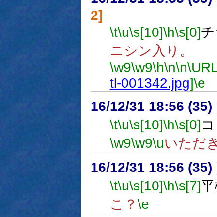
2]
\t
\u
\s[10]
\h
\s[0]
チ
ニシン入り。
\w9
\w9
\h
\n
\n
\URL
tl-001342.jpg
]
\e
16/12/31 18:56 (
\t
\u
\s[10]
\h
\s[0]
コ
\w9
\w9
\u
いただ
16/12/31 18:56 (
\t
\u
\s[10]
\h
\s[7]
平
こ？
\e