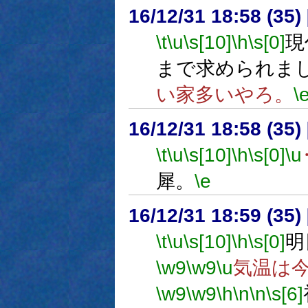
16/12/31 18:58 (
\t
\u
\s[10]
\h
\s[0]
現
まで求められま
い家多いやろ。
\
16/12/31 18:58 (
\t
\u
\s[10]
\h
\s[0]
\u
犀。
\e
16/12/31 18:59 (
\t
\u
\s[10]
\h
\s[0]
明
\w9
\w9
\u
気温は
\w9
\w9
\h
\n
\n
\s[6]