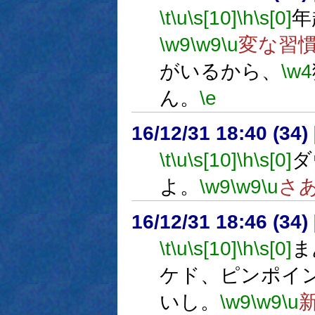
\t
\u
\s[10]
\h
\s[0]
年
\w9
\w9
\u
変な習
がいるから、
\w4
ん。
\e
16/12/31 18:40 (
\t
\u
\s[10]
\h
\s[0]
ダ
よ。
\w9
\w9
\u
さ
16/12/31 18:46 (
\t
\u
\s[10]
\h
\s[0]
ま
ケド、ピンポイ
いし。
\w9
\w9
\u