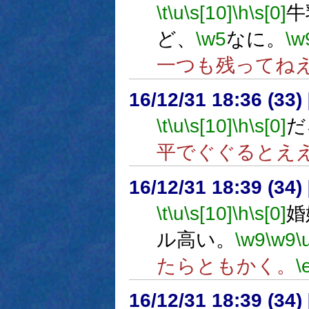
\t
\u
\s[10]
\h
\s[0]
牛
ど、
\w5
なに。
\w
一つも残ってね
16/12/31 18:36 (
\t
\u
\s[10]
\h
\s[0]
だ
平でぐぐるとえ
16/12/31 18:39 (
\t
\u
\s[10]
\h
\s[0]
婚
ル高い。
\w9
\w9
\
たらともかく。
\
16/12/31 18:39 (