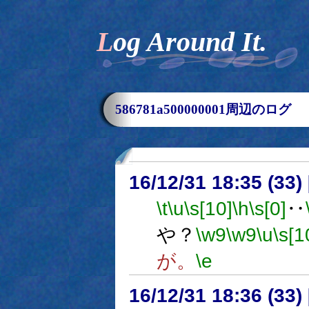
Log Around It.
586781a500000001周辺のログ
16/12/31 18:35 (
\t
\u
\s[10]
\h
\s[0]
‥
や？
\w9
\w9
\u
\s[1
が。
\e
16/12/31 18:36 (