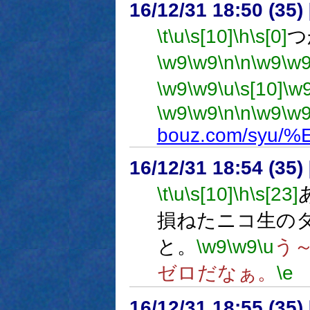
16/12/31 18:50 (
\t
\u
\s[10]
\h
\s[0]
つ
\w9
\w9
\n
\n
\w9
\w
\w9
\w9
\u
\s[10]
\w
\w9
\w9
\n
\n
\w9
\w
bouz.com/syu
16/12/31 18:54 (
\t
\u
\s[10]
\h
\s[23]
損ねたニコ生の
と。
\w9
\w9
\u
う
ゼロだなぁ。
\e
16/12/31 18:55 (