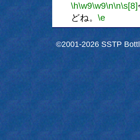
\h
\w9
\w9
\n
\n
\s[8]
どね。
\e
©2001-2026 SSTP Bottle 