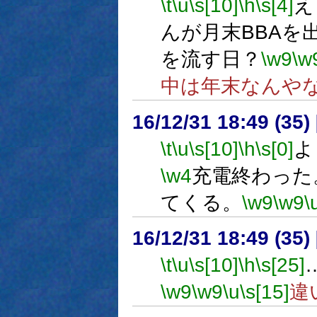
\t
\u
\s[10]
\h
\s[4]
え
んが月末BBAを
を流す日？
\w9
\w
中は年末なんや
16/12/31 18:49 (
\t
\u
\s[10]
\h
\s[0]
よ
\w4
充電終わった
てくる。
\w9
\w9
\
16/12/31 18:49 (
\t
\u
\s[10]
\h
\s[25]
\w9
\w9
\u
\s[15]
違