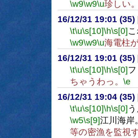
\w9
\w9
\u
珍しい
16/12/31 19:01 (
\t
\u
\s[10]
\h
\s[0]
こ
\w9
\w9
\u
海電柱
16/12/31 19:01 (
\t
\u
\s[10]
\h
\s[0]
フ
ちゃうわっ。
\e
16/12/31 19:04 (
\t
\u
\s[10]
\h
\s[0]
う
\w5
\s[9]
江川海岸
等の密漁を監視