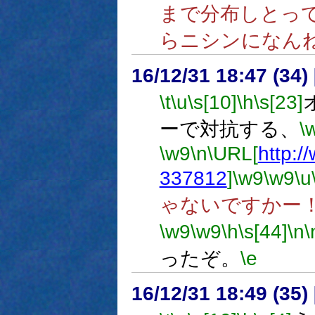
まで分布しとっ
らニシンになん
16/12/31 18:47 (
\t
\u
\s[10]
\h
\s[23]
ーで対抗する、
\
\w9
\n
\URL[
http:/
337812
]
\w9
\w9
\u
ゃないですかー
\w9
\w9
\h
\s[44]
\n
\
ったぞ。
\e
16/12/31 18:49 (