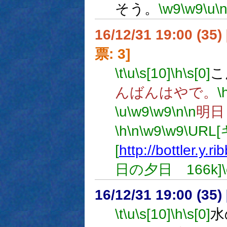
そう。
\w9
\w9
\u
\
16/12/31 19:00 (
票: 3]
\t
\u
\s[10]
\h
\s[0]
こ
んばんはやで。
\
\u
\w9
\w9
\n
\n
明日
\h
\n
\w9
\w9
\URL
[
http://bottler.y.r
日の夕日 166k]
16/12/31 19:00 (
\t
\u
\s[10]
\h
\s[0]
水