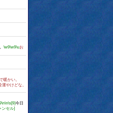
。
\w9
\w9
\u
お
で暖かい。
詮運やけどな。
9
\n
\n
\s[9]
今日
キャンセル]