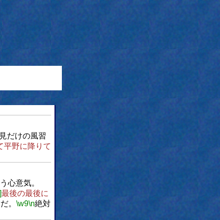
見だけの風習
て平野に降りて
う心意気。
]
最後の最後に
嘘だ。
\w9
\n
絶対