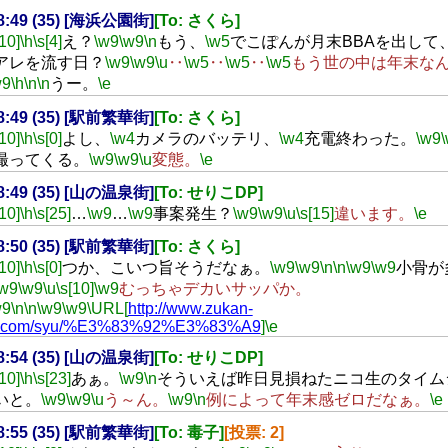
18:49 (35) [海浜公園街]
[To: さくら]
[10]
\h
\s[4]
え？
\w9
\w9
\n
もう、
\w5
でこぽんが月末BBAを出して
アレを流す日？
\w9
\w9
\u
‥
\w5
‥
\w5
‥
\w5
もう世の中は年末な
w9
\h
\n
\n
うー。
\e
18:49 (35) [駅前繁華街]
[To: さくら]
[10]
\h
\s[0]
よし、
\w4
カメラのバッテリ、
\w4
充電終わった。
\w9
撮ってくる。
\w9
\w9
\u
変態。
\e
18:49 (35) [山の温泉街]
[To: せりこDP]
[10]
\h
\s[25]
…
\w9
…
\w9
事案発生？
\w9
\w9
\u
\s[15]
違います。
\e
18:50 (35) [駅前繁華街]
[To: さくら]
[10]
\h
\s[0]
つか、こいつ旨そうだなぁ。
\w9
\w9
\n
\n
\w9
\w9
小骨が
\w9
\w9
\u
\s[10]
\w9
むっちゃデカいサッパか。
w9
\n
\n
\w9
\w9
\URL[
http://www.zukan-
.com/syu/%E3%83%92%E3%83%A9
]
\e
18:54 (35) [山の温泉街]
[To: せりこDP]
[10]
\h
\s[23]
あぁ。
\w9
\n
そういえば昨日見損ねたニコ生のタイム
いと。
\w9
\w9
\u
う～ん。
\w9
\n
例によって年末感ゼロだなぁ。
\e
18:55 (35) [駅前繁華街]
[To: 毒子]
[投票: 2]