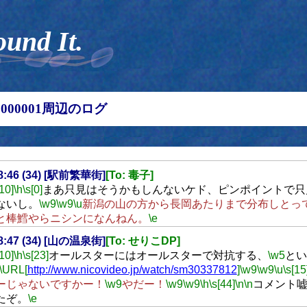
ound It.
00000001周辺のログ
18:46 (34) [駅前繁華街]
[To: 毒子]
[10]
\h
\s[0]
まあ只見はそうかもしんないケド、ピンポイントで只
ないし。
\w9
\w9
\u
新潟の山の方から長岡あたりまで分布しとっ
と棒鱈やらニシンになんねん。
\e
18:47 (34) [山の温泉街]
[To: せりこDP]
[10]
\h
\s[23]
オールスターにはオールスターで対抗する、
\w5
とい
\URL[
http://www.nicovideo.jp/watch/sm30337812
]
\w9
\w9
\u
\s[15
ーじゃないですかー！
\w9
やだー！
\w9
\w9
\h
\s[44]
\n
\n
コメント
たぞ。
\e