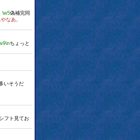
、
\w5
偽補完同
んやなあ。
\w9
\n
ちょっと
多いそうだ
シフト見てお