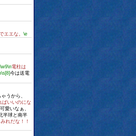
でエエな。
\e
\w9
\n
電柱は
n
\s[8]
今は送電
ちゃうから、
ればいいのにな
可愛いなぁ、
北半球と南半
まみれだな！！