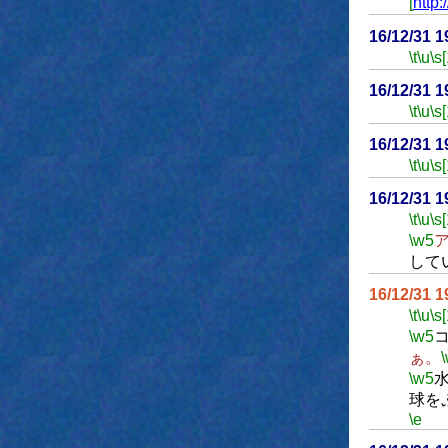
[
http:
16/12/31 
\t
\u
\s
16/12/31 
\t
\u
\s
16/12/31 
\t
\u
\s
16/12/31 
\t
\u
\s
\w5
して
16/12/31 
\t
\u
\s
\w5
ぁ。
\w5
球を
\e