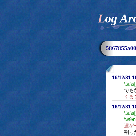
Log Ar
5867855a
16/12/31 
\t
\u
\s
でも
くる
16/12/31 
\t
\u
\s
\w9
\n
運ゲ
割っ