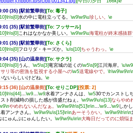
//bottler.y.ribbon.to/src/btl-001341.jpg
][今日の夕日 166k]
\e
19:00 (35) [駅前繁華街]
[To: 毒子]
[10]
\h
\s[0]
水の中に電柱立ってる。
\w9
\w9
\u
珍しい。
\e
19:01 (35) [駅前繁華街]
[To: フッサール]
[10]
\h
\s[0]
これはなかなか美しい。
\w9
\w9
\u
海電柱が終末感抜群
19:01 (35) [駅前繁華街]
[To: さくら]
[10]
\h
\s[0]
フロリダ・キーズか。
\u
\s[10]
ちゃうわっ。
\e
19:04 (35) [山の温泉街]
[To: サクラ]
[10]
\h
\s[0]
うん、
\w5
\s[3]
竜宮城の近くの
\w5
\s[9]
江川海岸。
\u
\w9
アサリ等の密漁を監視する小屋への
\w5
送電線やで。
\h
\w9
\w9
\n
\
いないらしいけどね。
\e
19:15 (36) [山の温泉街]
[To: せりこDP]
[投票: 2]
[10]
\h
\s[44]
…
\w9
…
\w9
水着アンナさんは、
\w5
30でカンストし
コスト削減時の損した感が倍盛だねぇ。
\w9
\w9
\u
\s[13]
ならやめ
\w9
\n
やめれないんだなぁ。
\w9
\w9
\h
\s[51]
\n
\n
…
\w9
…
\w9
しかし
水着アンナさん。
\w9
\w9
\u
\s[15]
\n
\n
あーそうかい。
\w9
\w9
\h
\n
\n
ぷにゅんぷにゅんしたい。
\w9
\w9
\u
\n
\n
大晦日だってのに煩悩