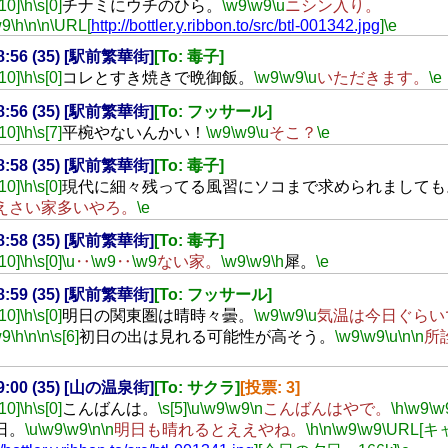
[10]
\h
\s[0]
チナミにウチのひら。
\w9
\w9
\u
ニシン入り。
w9
\h
\n
\n
\URL[
http://bottler.y.ribbon.to/src/btl-001342.jpg
]
\e
18:56 (35) [駅前繁華街]
[To: 毒子]
[10]
\h
\s[0]
コレとすき焼きで晩御飯。
\w9
\w9
\u
いただきます。
\e
18:56 (35) [駅前繁華街]
[To: フッサール]
[10]
\h
\s[7]
平椀やないんかい！
\w9
\w9
\u
そこ？
\e
18:58 (35) [駅前繁華街]
[To: 毒子]
[10]
\h
\s[0]
現代に細々残ってる風習にソコまで求められましても
えさい家多いやろ。
\e
18:58 (35) [駅前繁華街]
[To: 毒子]
[10]
\h
\s[0]
\u
‥
\w9
‥
\w9
ない家。
\w9
\w9
\h
犀。
\e
18:59 (35) [駅前繁華街]
[To: フッサール]
[10]
\h
\s[0]
明日の関東圏は晴時々曇。
\w9
\w9
\u
気温は今日ぐらい
w9
\h
\n
\n
\s[6]
初日の出は見れる可能性が高そう。
\w9
\w9
\u
\n
\n
所
19:00 (35) [山の温泉街]
[To: サクラ]
[投票: 3]
[10]
\h
\s[0]
こんばんは。
\s[5]
\u
\w9
\w9
\n
こんばんはやで。
\h
\w9
\w
日。
\u
\w9
\w9
\n
\n
明日も晴れるとええやね。
\h
\n
\w9
\w9
\URL[