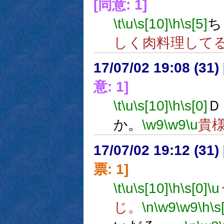
[同意: 1]
\t
\u
\s[10]
\h
\s[5]
ち
しく肉料理して
17/07/02 19:08 (
意: 1]
\t
\u
\s[10]
\h
\s[0]
Ｄ
か。
\w9
\w9
\u
貴
17/07/02 19:12 (
票: 1]
\t
\u
\s[10]
\h
\s[0]
\u
じ。
\n
\w9
\w9
\h
\s