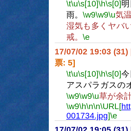
\t
\u
\s[10]
\h
\s[0]
明
雨。
\w9
\w9
\u
気
湿気も多くヤバ
戒。
\e
17/07/02 19:03 (
票: 5]
\t
\u
\s[10]
\h
\s[0]
今
アスパラガスの
\w9
\w9
\u
草が余
\w9
\h
\n
\n
\URL[
htt
001734.jpg
]
\e
17/07/02 19:05 (