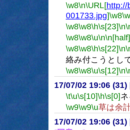
\w8
\n
\URL[
http://
001733.jpg
]
\w8
\
\w8
\w8
\h
\s[23]
\n
\
\w8
\w8
\u
\n
\n[half
\w8
\w8
\h
\s[22]
\n
\
絡み付こうとし
\w8
\w8
\u
\s[12]
\n
\
17/07/02 19:06 (
\t
\u
\s[10]
\h
\s[0]
ネ
\w9
\w9
\u
草は余
17/07/02 19:06 (