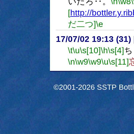
いだろ‥。
\n
\w8
[
http://bottler.y.r
だ二つ]
\e
17/07/02 19:13 (
\t
\u
\s[10]
\h
\s[4]
ち
\n
\w9
\w9
\u
\s[11]
©2001-2026 SSTP Bottle 