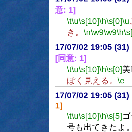
意: 1]
\t
\u
\s[10]
\h
\s[0]
\u
き。
\n
\w9
\w9
\h
\s
17/07/02 19:05 (
[同意: 1]
\t
\u
\s[10]
\h
\s[0]
美
ぽく見える。
\e
17/07/02 19:05 (
1]
\t
\u
\s[10]
\h
\s[5]
ゴ
号も出てきたよ