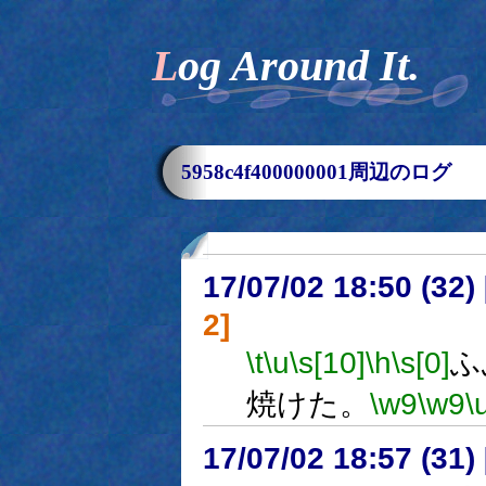
Log Around It.
5958c4f400000001周辺のログ
17/07/02 18:50 (
2]
\t
\u
\s[10]
\h
\s[0]
ふ
焼けた。
\w9
\w9
\
17/07/02 18:57 (