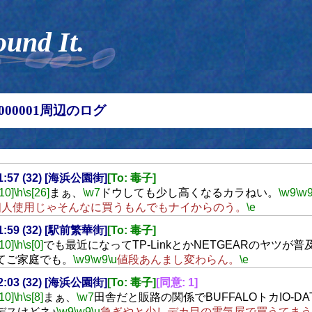
ound It.
00000001周辺のログ
21:57 (32) [海浜公園街]
[To: 毒子]
[10]
\h
\s[26]
まぁ、
\w7
ドウしても少し高くなるカラねい。
\w9
\w
個人使用じゃそんなに買うもんでもナイからのう。
\e
21:59 (32) [駅前繁華街]
[To: 毒子]
[10]
\h
\s[0]
でも最近になってTP-LinkとかNETGEARのヤツが
てご家庭でも。
\w9
\w9
\u
値段あんまし変わらん。
\e
22:03 (32) [海浜公園街]
[To: 毒子]
[同意: 1]
[10]
\h
\s[8]
まぁ、
\w7
田舎だと販路の関係でBUFFALOトカIO-D
デスけどネ♪
\w9
\w9
\u
急ぎやと少しデカ目の電気屋で買うてまう