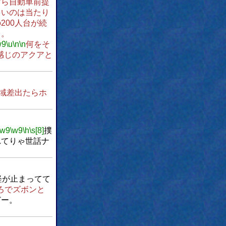
すら自動車前提
多いのは当たり
200人台が続
ぁ。
w9
\u
\n
\n
何をそ
感じのアクアと
域差出たらホ
\w9
\w9
\h
\s[8]
撲
れてりゃ世話ナ
軽が止まってて
ろでズボンと
どー。