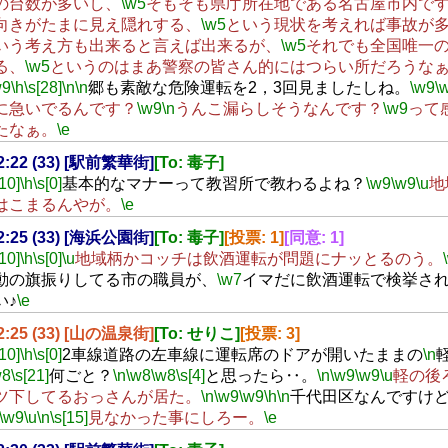
の台数が多いし、
\w5
そもそも県庁所在地である名古屋市内で
向きがたまに見え隠れする、
\w5
という現状を考えれば事故が
いう考え方も出来ると言えば出来るが、
\w5
それでも全国唯一の
る、
\w5
というのはまあ警察の皆さん的にはつらい所だろうな
w9
\h
\s[28]
\n
\n
郷も素敵な危険運転を2，3回見ましたしね。
\w9
\
に急いでるんです？
\w9
\n
うんこ漏らしそうなんです？
\w9
って
たなぁ。
\e
22:22 (33) [駅前繁華街]
[To: 毒子]
[10]
\h
\s[0]
基本的なマナーって教習所で教わるよね？
\w9
\w9
\u
地
はこまるんやが。
\e
22:25 (33) [海浜公園街]
[To: 毒子]
[投票: 1]
[同意: 1]
[10]
\h
\s[0]
\u
地域柄かコッチは飲酒運転が問題にナッとるのう。
動の旗振りしてる市の職員が、
\w7
イマだに飲酒運転で検挙さ
い♪
\e
22:25 (33) [山の温泉街]
[To: せりこ]
[投票: 3]
[10]
\h
\s[0]
2車線道路の左車線に運転席のドアが開いたままの
\n
w8
\s[21]
何ごと？
\n
\w8
\w8
\s[4]
と思ったら‥。
\n
\w9
\w9
\u
軽の後
ツ下してるおっさんが居た。
\n
\w9
\w9
\h
\n
千代田区なんですけ
\w9
\u
\n
\s[15]
見なかった事にしろー。
\e