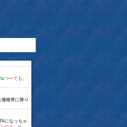
9
\u
つーても、
普及価格帯に降り
ATAになっちゃ
しのう。
\e