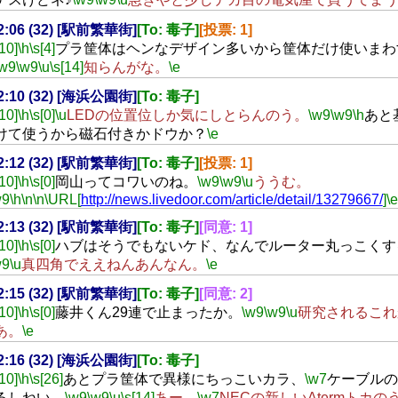
22:06 (32) [駅前繁華街]
[To: 毒子]
[投票: 1]
[10]
\h
\s[4]
プラ筐体はヘンなデザイン多いから筐体だけ使いまわ
\w9
\w9
\u
\s[14]
知らんがな。
\e
22:10 (32) [海浜公園街]
[To: 毒子]
[10]
\h
\s[0]
\u
LEDの位置位しか気にしとらんのう。
\w9
\w9
\h
あと
けて使うから磁石付きかドウか？
\e
22:12 (32) [駅前繁華街]
[To: 毒子]
[投票: 1]
[10]
\h
\s[0]
岡山ってコワいのね。
\w9
\w9
\u
ううむ。
w9
\h
\n
\n
\URL[
http://news.livedoor.com/article/detail/13279667/
]
\e
22:13 (32) [駅前繁華街]
[To: 毒子]
[同意: 1]
[10]
\h
\s[0]
ハブはそうでもないケド、なんでルーター丸っこくす
w9
\u
真四角でええねんあんなん。
\e
22:15 (32) [駅前繁華街]
[To: 毒子]
[同意: 2]
[10]
\h
\s[0]
藤井くん29連で止まったか。
\w9
\w9
\u
研究されるこれ
あ。
\e
22:16 (32) [海浜公園街]
[To: 毒子]
[10]
\h
\s[26]
あとプラ筐体で異様にちっこいカラ、
\w7
ケーブルの
るしねい。
\w9
\w9
\u
\s[14]
あー、
\w7
NECの新しいAtermトカの