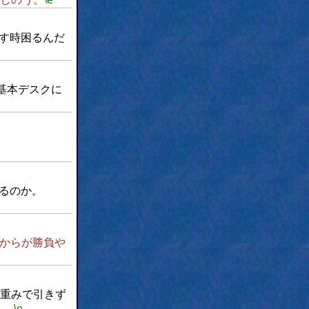
す時困るんだ
基本デスクに
るのか。
からが勝負や
重みで引きず
う。
\e