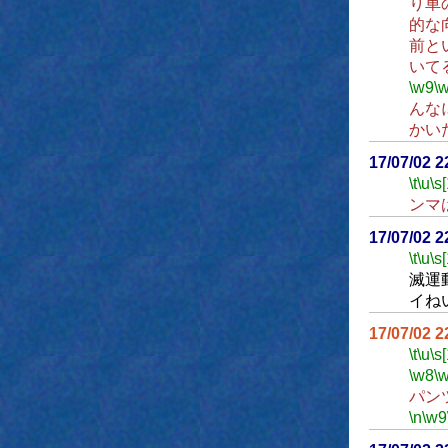
り車
的な
前と
いて
\w9
\
んな
かい
17/07/02 
\t
\u
\s
ンマ
17/07/02 
\t
\u
\s
滅運
イね
17/07/02 
\t
\u
\s
\w8
\
パン
\n
\w9