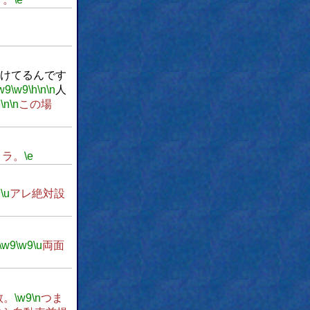
けてるんです
w9
\w9
\h
\n
\n
人
u
\n
\n
この場
コラ。
\e
9
\u
アレ絶対設
\w9
\w9
\u
両面
数。
\w9
\n
つま