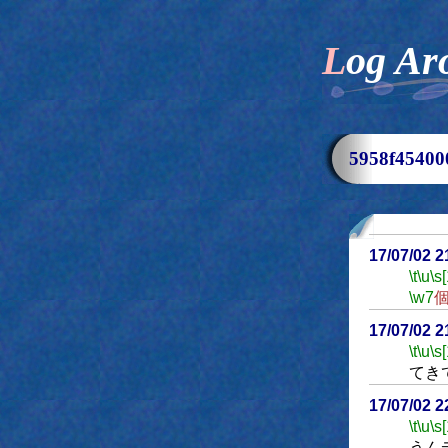
Log Ar
5958f454
17/07/02 
\t
\u
\s
\w7
17/07/02 
\t
\u
\s
てき
17/07/02 
\t
\u
\s
うん