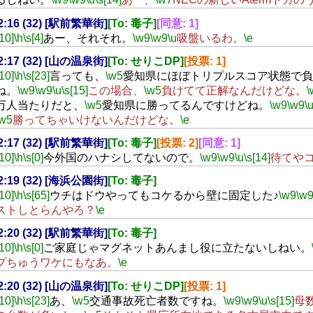
22:16 (32) [駅前繁華街]
[To: 毒子]
[同意: 1]
[10]
\h
\s[4]
あー、それそれ。
\w9
\w9
\u
吸盤いるわ。
\e
22:17 (32) [山の温泉街]
[To: せりこDP]
[投票: 1]
[10]
\h
\s[23]
言っても、
\w5
愛知県にほぼトリプルスコア状態で負
ね。
\w9
\w9
\u
\s[15]
この場合、
\w5
負けてて正解なんだけどな。
\
万人当たりだと、
\w5
愛知県に勝ってるんですけどね。
\w9
\w9
\
\w5
勝ってちゃいけないんだけどな。
\e
22:17 (32) [駅前繁華街]
[To: 毒子]
[投票: 2]
[同意: 1]
[10]
\h
\s[0]
今外国のハナシしてないので。
\w9
\w9
\u
\s[14]
待てや
22:19 (32) [海浜公園街]
[To: 毒子]
[10]
\h
\s[65]
ウチはドウやってもコケるから壁に固定した♪
\w9
\w
ストしとらんやろ？
\e
22:20 (32) [駅前繁華街]
[To: 毒子]
[10]
\h
\s[0]
ご家庭じゃマグネットあんまし役に立たないしねい。
プちゅうワケにもなあ。
\e
22:20 (32) [山の温泉街]
[To: せりこDP]
[投票: 1]
[10]
\h
\s[23]
あ、
\w5
交通事故死亡者数ですね。
\w9
\w9
\u
\s[15]
母