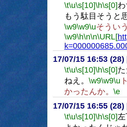
\t
\u
\s[10]
\h
\s[0]
わ
もう駄目そうと
\w9
\w9
\u
そうい
\w9
\h
\n
\n
\URL[
ht
k=000000685.00
17/07/15 16:53 (
\t
\u
\s[10]
\h
\s[0]
た
ねえ。
\w9
\w9
\u
かったんか。
\e
17/07/15 16:55 (
\t
\u
\s[10]
\h
\s[0]
左