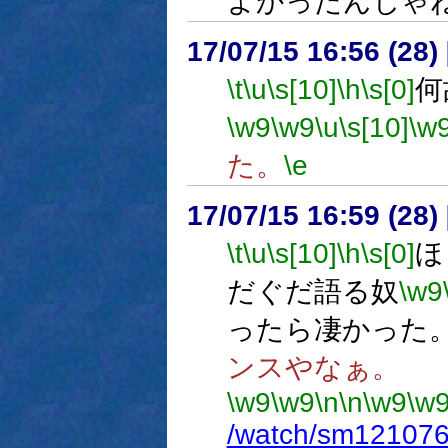
よかったんじゃ
17/07/15 16:56 (
\t
\u
\s[10]
\h
\s[0]
何
\w9
\w9
\u
\s[10]
\w
た。
\e
17/07/15 16:59 (
\t
\u
\s[10]
\h
\s[0]
ほ
だぐだ語る奴
\w9
ったら凄かった
ンスやなぁ。
\w9
\w9
\n
\n
\w9
\w
/watch/sm12107