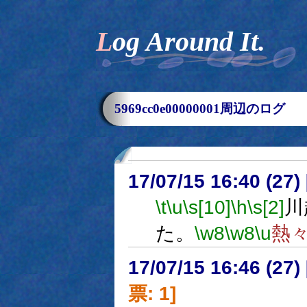
Log Around It.
5969cc0e00000001周辺のログ
17/07/15 16:40 (
\t
\u
\s[10]
\h
\s[2]
川
た。
\w8
\w8
\u
熱
17/07/15 16:46 (
票: 1]