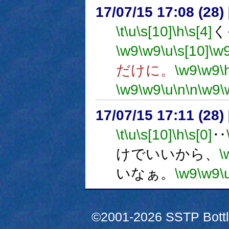
17/07/15 17:08 (
\t
\u
\s[10]
\h
\s[4]
く
\w9
\w9
\u
\s[10]
\w
だけに。
\w9
\w9
\
\w9
\w9
\u
\n
\n
\w9
\
17/07/15 17:11 (
\t
\u
\s[10]
\h
\s[0]
‥
けでいいから、
\
いなぁ。
\w9
\w9
\
©2001-2026 SSTP Bottle 