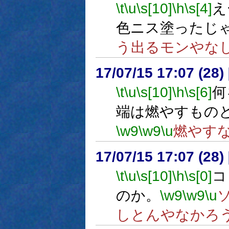
\t
\u
\s[10]
\h
\s[4]
え
色ニス塗ったじ
う出るモンやな
17/07/15 17:07 (
\t
\u
\s[10]
\h
\s[6]
何
端は燃やすもの
\w9
\w9
\u
燃やす
17/07/15 17:07 (
\t
\u
\s[10]
\h
\s[0]
コ
のか。
\w9
\w9
\u
しとんやなかろ