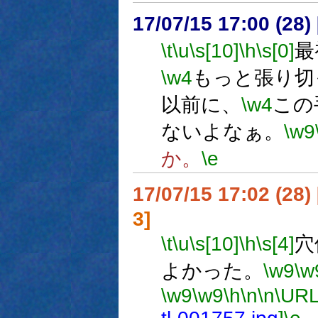
17/07/15 17:00 (
\t
\u
\s[10]
\h
\s[0]
最
\w4
もっと張り切
以前に、
\w4
この
ないよなぁ。
\w9
か。
\e
17/07/15 17:02 (
3]
\t
\u
\s[10]
\h
\s[4]
穴
よかった。
\w9
\w
\w9
\w9
\h
\n
\n
\URL