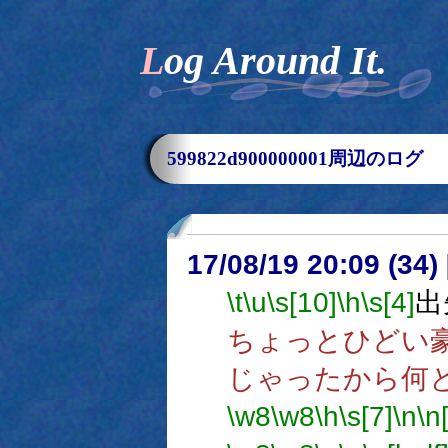
Log Around It.
599822d900000001周辺のログ
17/08/19 20:09 (
\t
\u
\s[10]
\h
\s[4]
出
ちょっとひどい
じゃったから何
\w8
\w8
\h
\s[7]
\n
\n