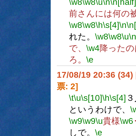
\w8
\w8
\u
\n
\n[half
前さんには何の
\w8
\w8
\h
\s[4]
\n
\n
れた。
\w8
\w8
\u
\
で、
\w4
降ったの
ろ。
\e
17/08/19 20:36 (
票: 2]
\t
\u
\s[10]
\h
\s[4]
３
というわけで、
\
\w9
\w9
\u
貴様
\w6
しで。
\e