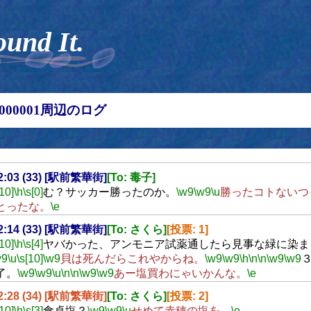
ound It.
00000001周辺のログ
22:03 (33) [駅前繁華街]
[To: 毒子]
[10]
\h
\s[0]
む？サッカー勝ったのか。
\w9
\w9
\u
勝ったコトないつ
とったな。
\e
22:14 (33) [駅前繁華街]
[To: さくら]
[投票: 1]
[10]
\h
\s[4]
ヤバかった、アンモニア試薬通したら見事な緑に染ま
w9
\u
\s[10]
\w9
貝は死んだらこれやからね。
\w9
\w9
\h
\n
\n
\w9
\w9
了。
\w9
\w9
\u
\n
\n
\w9
\w9
あー塩買わにゃいかんな。
\e
22:28 (34) [駅前繁華街]
[To: さくら]
[投票: 2]
[10]
\h
\s[3]
食卓塩？
\w9
\w9
\u
せめて赤穂の塩を。
\e