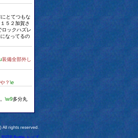
前にとてつもな
ｖ１５２加賀さ
でロックハズレ
ｖになってるの
u
装備全部外し
や？
\e
。
\w9
多分丸
All rights reserved.
SSTP Bottle トップ