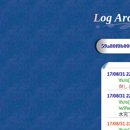
Log Ar
59a80f0b
17/08/31 
\t
\u
\s
倒し
17/08/31 
\t
\u
\s
\w9
\
水完
17/08/31 
\t
\u
\s