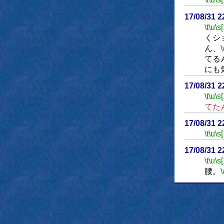
17/08/31 
\t
\u
\s
くシ
ん、
てる
にも
17/08/31 
\t
\u
\s
てた
17/08/31 
\t
\u
\s
17/08/31 
\t
\u
\s
腰。