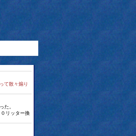
って散々煽り
った。
３０リッター換