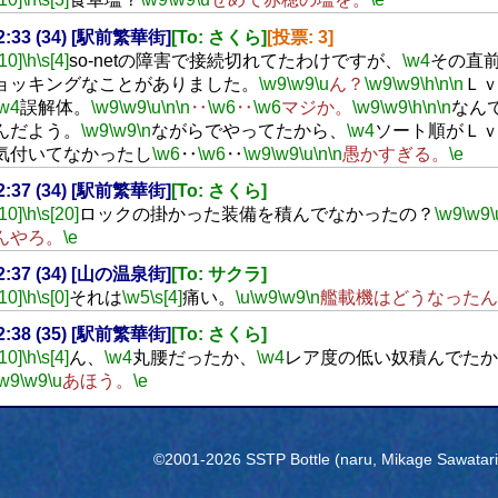
22:33 (34) [駅前繁華街]
[To: さくら]
[投票: 3]
[10]
\h
\s[4]
so-netの障害で接続切れてたわけですが、
\w4
その直
ョッキングなことがありました。
\w9
\w9
\u
ん？
\w9
\w9
\h
\n
\n
Ｌ
\w4
誤解体。
\w9
\w9
\u
\n
\n
‥
\w6
‥
\w6
マジか。
\w9
\w9
\h
\n
\n
なん
んだよう。
\w9
\w9
\n
ながらでやってたから、
\w4
ソート順がＬ
気付いてなかったし
\w6
‥
\w6
‥
\w9
\w9
\u
\n
\n
愚かすぎる。
\e
22:37 (34) [駅前繁華街]
[To: さくら]
[10]
\h
\s[20]
ロックの掛かった装備を積んでなかったの？
\w9
\w9
\
んやろ。
\e
22:37 (34) [山の温泉街]
[To: サクラ]
[10]
\h
\s[0]
それは
\w5
\s[4]
痛い。
\u
\w9
\w9
\n
艦載機はどうなったん
22:38 (35) [駅前繁華街]
[To: さくら]
[10]
\h
\s[4]
ん、
\w4
丸腰だったか、
\w4
レア度の低い奴積んでたか
\w9
\w9
\u
あほう。
\e
©2001-2026 SSTP Bottle (naru, Mikage Sawatari) 