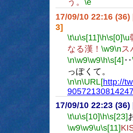
う。
\e
17/09/10 22:16 (
3]
\t
\u
\s[11]
\h
\s[0]
\u
なる漢！
\w9
\n
ス
\n
\w9
\w9
\h
\s[4]
‥
っぽくて。
\n
\n
\URL[
http://
9057213081424
17/09/10 22:23 (
\t
\u
\s[10]
\h
\s[23]
\w9
\w9
\u
\s[11]
K