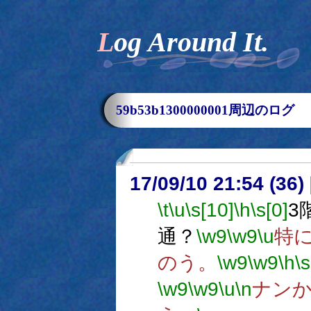
Log Around It.
59b53b1300000001周辺のログ
17/09/10 21:54 (
\t
\u
\s[10]
\h
\s[0]
3
通？
\w9
\w9
\u
特
のう。
\w9
\w9
\h
\s
\w9
\w9
\u
\n
ナン