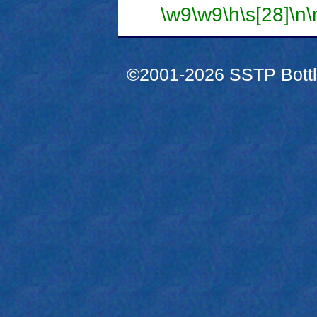
\w9
\w9
\h
\s[28]
\n
\
©2001-2026 SSTP Bottle 